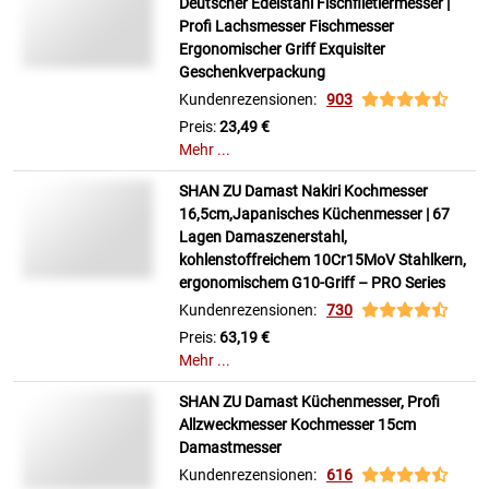
Deutscher Edelstahl Fischfiletiermesser |
Profi Lachsmesser Fischmesser
Ergonomischer Griff Exquisiter
Geschenkverpackung
Kundenrezensionen:
903
Preis:
23,49 €
Mehr ...
SHAN ZU Damast Nakiri Kochmesser
16,5cm,Japanisches Küchenmesser | 67
Lagen Damaszenerstahl,
kohlenstoffreichem 10Cr15MoV Stahlkern,
ergonomischem G10-Griff – PRO Series
Kundenrezensionen:
730
Preis:
63,19 €
Mehr ...
SHAN ZU Damast Küchenmesser, Profi
Allzweckmesser Kochmesser 15cm
Damastmesser
Kundenrezensionen:
616