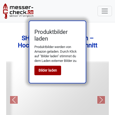
Produktbilder
SHAN ZU Santoku 18cm –
laden
Hochcarbonstahl, 12° Schnitt
Produktbilder werden von
Amazon geladen. Durch Klick
auf "Bilder laden" stimmst du
dem Laden externer Bilder zu.
Bilder laden
Previous
Next