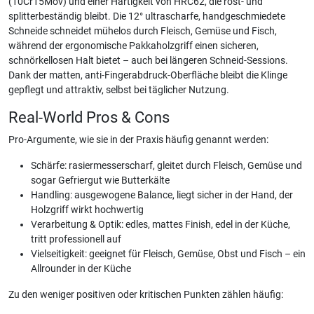
(10Cr15Mov) und einer Hartigkeit von HRC62, die rost- und
splitterbeständig bleibt. Die 12° ultrascharfe, handgeschmiedete
Schneide schneidet mühelos durch Fleisch, Gemüse und Fisch,
während der ergonomische Pakkaholzgriff einen sicheren,
schnörkellosen Halt bietet – auch bei längeren Schneid-Sessions.
Dank der matten, anti-Fingerabdruck-Oberfläche bleibt die Klinge
gepflegt und attraktiv, selbst bei täglicher Nutzung.
Real-World Pros & Cons
Pro-Argumente, wie sie in der Praxis häufig genannt werden:
Schärfe: rasiermesserscharf, gleitet durch Fleisch, Gemüse und
sogar Gefriergut wie Butterkälte
Handling: ausgewogene Balance, liegt sicher in der Hand, der
Holzgriff wirkt hochwertig
Verarbeitung & Optik: edles, mattes Finish, edel in der Küche,
tritt professionell auf
Vielseitigkeit: geeignet für Fleisch, Gemüse, Obst und Fisch – ein
Allrounder in der Küche
Zu den weniger positiven oder kritischen Punkten zählen häufig: