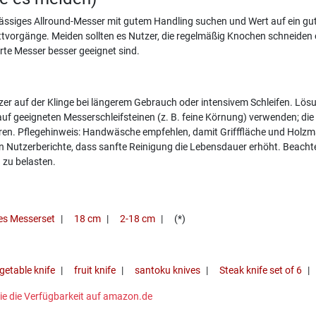
ässiges Allround-Messer mit gutem Handling suchen und Wert auf ein gute
ttvorgänge. Meiden sollten es Nutzer, die regelmäßig Knochen schneiden
erte Messer besser geeignet sind.
tzer auf der Klinge bei längerem Gebrauch oder intensivem Schleifen. Lö
auf geeigneten Messerschleifsteinen (z. B. feine Körnung) verwenden; di
eren. Pflegehinweis: Handwäsche empfehlen, damit Grifffläche und Holzma
n Nutzerberichte, dass sanfte Reinigung die Lebensdauer erhöht. Beachte
g zu belasten.
ges Messerset
18 cm
2-18 cm
(*)
getable knife
fruit knife
santoku knives
Steak knife set of 6
n Sie die Verfügbarkeit auf amazon.de