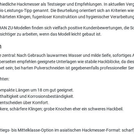
chiedliche Hackmesser als Testsieger und Empfehlungen. In aktuellen Ver
s-Leistungs-Tipp genannt. Die Beurteilung orientiert sich an Kriterien w
ärteten Klingen, fugenloser Konstruktion und hygienischer Verarbeitung
HAN ZU-Modellen finden sich vielfach positive Kundenbewertungen, die S
ichtiger zu arbeiten, wenn das Modell leicht gebaut ist.
n
e zentral: Nach Gebrauch lauwarmes Wasser und milde Seife, sofortiges
eberseiten empfehlen geeignete Unterlagen wie stabile Hackblöcke, da die
 sein; bei harten Pulverschneiden ist gegebenenfalls professioneller Se
hten:
ompakte Längen um 18 cm gut geeignet.
altigkeit und Korrosionsbeständigkeit.
 entscheiden über Komfort.
kere, schärfere Klingen; grobe Knochen eher ein schweres Hackbeil.
iegs- bis Mittelklasse-Option im asiatischen Hackmesser-Format: scharf,