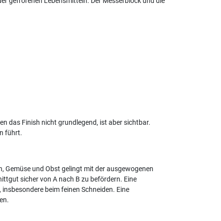
der gefrorenen Lebensmitteln. Der Messerblock und die
 das Finish nicht grundlegend, ist aber sichtbar.
n führt.
isch, Gemüse und Obst gelingt mit der ausgewogenen
ittgut sicher von A nach B zu befördern. Eine
 insbesondere beim feinen Schneiden. Eine
en.