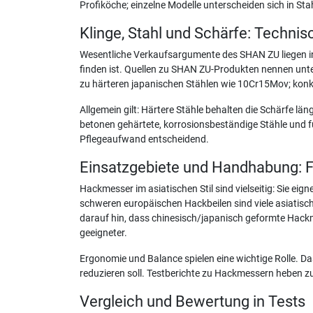
Profiköche; einzelne Modelle unterscheiden sich in Stahl
Klinge, Stahl und Schärfe: Techni
Wesentliche Verkaufsargumente des SHAN ZU liegen in S
finden ist. Quellen zu SHAN ZU-Produkten nennen unte
zu härteren japanischen Stählen wie 10Cr15Mov; kon
Allgemein gilt: Härtere Stähle behalten die Schärfe l
betonen gehärtete, korrosionsbeständige Stähle und f
Pflegeaufwand entscheidend.
Einsatzgebiete und Handhabung: F
Hackmesser im asiatischen Stil sind vielseitig: Sie e
schweren europäischen Hackbeilen sind viele asiatische 
darauf hin, dass chinesisch/japanisch geformte Hackm
geeigneter.
Ergonomie und Balance spielen eine wichtige Rolle. 
reduzieren soll. Testberichte zu Hackmessern heben z
Vergleich und Bewertung in Tests