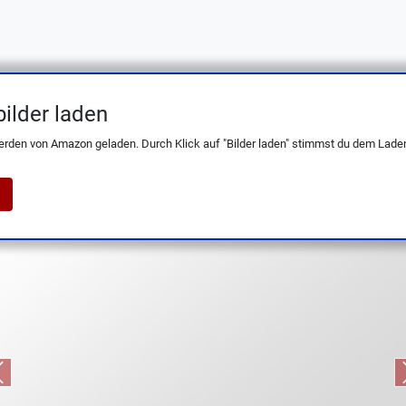
ilder laden
ZU 18 cm Chef's Knife – scharf, leicht, Al
erden von Amazon geladen. Durch Klick auf "Bilder laden" stimmst du dem Laden
Previous