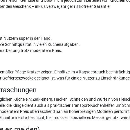
 von Fleisch, Gemüse und Obst, nicht jedoch zum Zerteilen von Knochen o
en Geschenk – inklusive zweijähriger risikofreier Garantie.
t Nutzern super in der Hand.
ere Schnittqualität in vielen Küchenaufgaben.
erarbeitung trotz moderatem Preis.
mäßer Pflege Kratzer zeigen; Einsätze im Alltagsgebrauch beeinträchtigen
 Gefrierteszwecke geeignet ist, was für einige Nutzer zu Einschränkunge
rraschungen
täglichen Küche ein: Zerkleinern, Hacken, Schneiden und Würfeln von Fle
le: die Klinge dient auch als praktischer Transport-Küchenhelfer, um Schn
 moderatem Preis überraschend nah an höherpreisigen Modellen performt,
chnitte meistert es nicht, hier muss ein spezielleres Messer genutzt werd
te es meiden)