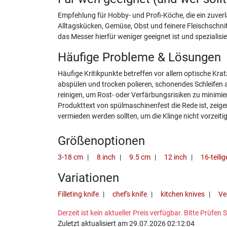
Empfehlung für Hobby- und Profi-Köche, die ein zuverl
Alltagskücken, Gemüse, Obst und feinere Fleischschni
das Messer hierfür weniger geeignet ist und spezialisi
Häufige Probleme & Lösungen
Häufige Kritikpunkte betreffen vor allem optische Kra
abspülen und trocken polieren, schonendes Schleifen 
reinigen, um Rost- oder Verfärbungsrisiken zu minimi
Produkttext von spülmaschinenfest die Rede ist, zeige
vermieden werden sollten, um die Klinge nicht vorzeiti
Größenoptionen
3-18 cm
8 inch
9.5 cm
12 inch
16-teili
Variationen
Filleting knife
chef's knife
kitchen knives
Ve
Derzeit ist kein aktueller Preis verfügbar. Bitte Prüfe
Zuletzt aktualisiert am 29.07.2026 02:12:04