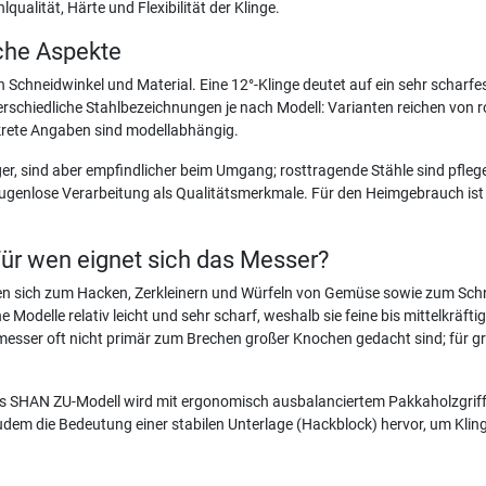
qualität, Härte und Flexibilität der Klinge.
sche Aspekte
chneidwinkel und Material. Eine 12°-Klinge deutet auf ein sehr scharfes 
rschiedliche Stahlbezeichnungen je nach Modell: Varianten reichen von
krete Angaben sind modellabhängig.
änger, sind aber empfindlicher beim Umgang; rosttragende Stähle sind pfle
ugenlose Verarbeitung als Qualitätsmerkmale. Für den Heimgebrauch ist
ür wen eignet sich das Messer?
ignen sich zum Hacken, Zerkleinern und Würfeln von Gemüse sowie zum Sch
Modelle relativ leicht und sehr scharf, weshalb sie feine bis mittelkräft
esser oft nicht primär zum Brechen großer Knochen gedacht sind; für g
Das SHAN ZU-Modell wird mit ergonomisch ausbalanciertem Pakkaholzgriff
udem die Bedeutung einer stabilen Unterlage (Hackblock) hervor, um Klin