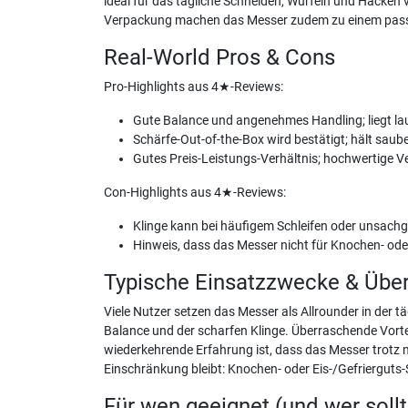
ideal für das tägliche Schneiden, Würfeln und Hacken
Verpackung machen das Messer zudem zu einem passend
Real-World Pros & Cons
Pro-Highlights aus 4★-Reviews:
Gute Balance und angenehmes Handling; liegt lau
Schärfe-Out-of-the-Box wird bestätigt; hält saub
Gutes Preis-Leistungs-Verhältnis; hochwertige V
Con-Highlights aus 4★-Reviews:
Klinge kann bei häufigem Schleifen oder unsachge
Hinweis, dass das Messer nicht für Knochen- oder
Typische Einsatzzwecke & Übe
Viele Nutzer setzen das Messer als Allrounder in der 
Balance und der scharfen Klinge. Überraschende Vortei
wiederkehrende Erfahrung ist, dass das Messer trotz
Einschränkung bleibt: Knochen- oder Eis-/Gefrierguts-S
Für wen geeignet (und wer soll