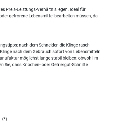
s Preis-Leistungs-Verhältnis legen. Ideal für
 oder gefrorene Lebensmittel bearbeiten müssen, da
sungstipps: nach dem Schneiden die Klinge rasch
e Klinge nach dem Gebrauch sofort von Lebensmitteln
nufaktur möglichst lange stabil bleiben; obwohl im
n Sie, dass Knochen- oder Gefriergut-Schnitte
(*)