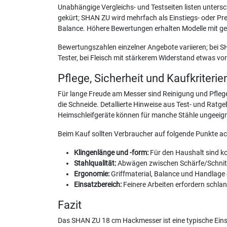
Unabhängige Vergleichs- und Testseiten listen unters
gekürt; SHAN ZU wird mehrfach als Einstiegs- oder Prei
Balance. Höhere Bewertungen erhalten Modelle mit geh
Bewertungszahlen einzelner Angebote variieren; bei S
Tester, bei Fleisch mit stärkerem Widerstand etwas vors
Pflege, Sicherheit und Kaufkriterie
Für lange Freude am Messer sind Reinigung und Pfleg
die Schneide. Detallierte Hinweise aus Test- und Ratg
Heimschleifgeräte können für manche Stähle ungeeignet
Beim Kauf sollten Verbraucher auf folgende Punkte ac
Klingenlänge und -form:
Für den Haushalt sind k
Stahlqualität:
Abwägen zwischen Schärfe/Schnitth
Ergonomie:
Griffmaterial, Balance und Handlage
Einsatzbereich:
Feinere Arbeiten erfordern schlan
Fazit
Das SHAN ZU 18 cm Hackmesser ist eine typische Einst