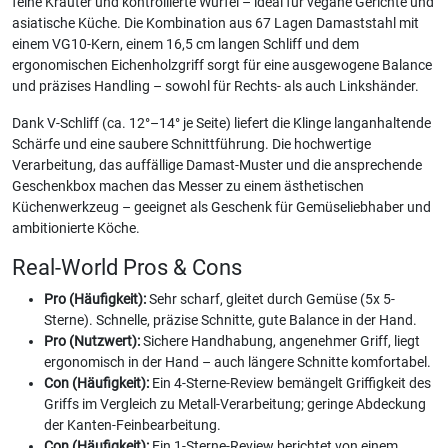
feine Kräuter und kontrollierte Würfel – ideal für vegane Gerichte und
asiatische Küche. Die Kombination aus 67 Lagen Damaststahl mit
einem VG10-Kern, einem 16,5 cm langen Schliff und dem
ergonomischen Eichenholzgriff sorgt für eine ausgewogene Balance
und präzises Handling – sowohl für Rechts- als auch Linkshänder.
Dank V-Schliff (ca. 12°–14° je Seite) liefert die Klinge langanhaltende
Schärfe und eine saubere Schnittführung. Die hochwertige
Verarbeitung, das auffällige Damast-Muster und die ansprechende
Geschenkbox machen das Messer zu einem ästhetischen
Küchenwerkzeug – geeignet als Geschenk für Gemüseliebhaber und
ambitionierte Köche.
Real-World Pros & Cons
Pro (Häufigkeit):
Sehr scharf, gleitet durch Gemüse (5x 5-
Sterne). Schnelle, präzise Schnitte, gute Balance in der Hand.
Pro (Nutzwert):
Sichere Handhabung, angenehmer Griff, liegt
ergonomisch in der Hand – auch längere Schnitte komfortabel.
Con (Häufigkeit):
Ein 4-Sterne-Review bemängelt Griffigkeit des
Griffs im Vergleich zu Metall-Verarbeitung; geringe Abdeckung
der Kanten-Feinbearbeitung.
Con (Häufigkeit):
Ein 1-Sterne-Review berichtet von einem