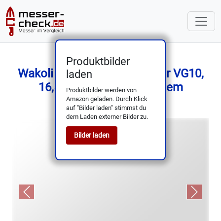
Produktbilder
Wakoli Nakiri-Damastmesser VG10,
laden
16,5 cm – scharf & bequem
Produktbilder werden von
Amazon geladen. Durch Klick
auf "Bilder laden" stimmst du
dem Laden externer Bilder zu.
Bilder laden
Previous
Next