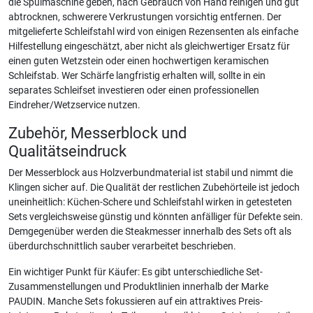
die Spülmaschine geben, nach Gebrauch von Hand reinigen und gut
abtrocknen, schwerere Verkrustungen vorsichtig entfernen. Der
mitgelieferte Schleifstahl wird von einigen Rezensenten als einfache
Hilfestellung eingeschätzt, aber nicht als gleichwertiger Ersatz für
einen guten Wetzstein oder einen hochwertigen keramischen
Schleifstab. Wer Schärfe langfristig erhalten will, sollte in ein
separates Schleifset investieren oder einen professionellen
Eindreher/Wetzservice nutzen.
Zubehör, Messerblock und
Qualitätseindruck
Der Messerblock aus Holzverbundmaterial ist stabil und nimmt die
Klingen sicher auf. Die Qualität der restlichen Zubehörteile ist jedoch
uneinheitlich: Küchen-Schere und Schleifstahl wirken in getesteten
Sets vergleichsweise günstig und könnten anfälliger für Defekte sein.
Demgegenüber werden die Steakmesser innerhalb des Sets oft als
überdurchschnittlich sauber verarbeitet beschrieben.
Ein wichtiger Punkt für Käufer: Es gibt unterschiedliche Set-
Zusammenstellungen und Produktlinien innerhalb der Marke
PAUDIN. Manche Sets fokussieren auf ein attraktives Preis-