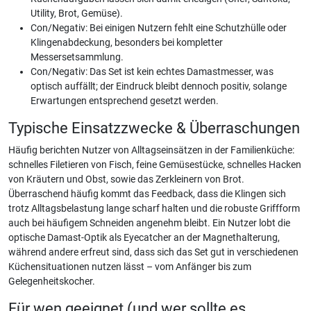
Utility, Brot, Gemüse).
Con/Negativ: Bei einigen Nutzern fehlt eine Schutzhülle oder
Klingenabdeckung, besonders bei kompletter
Messersetsammlung.
Con/Negativ: Das Set ist kein echtes Damastmesser, was
optisch auffällt; der Eindruck bleibt dennoch positiv, solange
Erwartungen entsprechend gesetzt werden.
Typische Einsatzzwecke & Überraschungen
Häufig berichten Nutzer von Alltagseinsätzen in der Familienküche:
schnelles Filetieren von Fisch, feine Gemüsestücke, schnelles Hacken
von Kräutern und Obst, sowie das Zerkleinern von Brot.
Überraschend häufig kommt das Feedback, dass die Klingen sich
trotz Alltagsbelastung lange scharf halten und die robuste Griffform
auch bei häufigem Schneiden angenehm bleibt. Ein Nutzer lobt die
optische Damast-Optik als Eyecatcher an der Magnethalterung,
während andere erfreut sind, dass sich das Set gut in verschiedenen
Küchensituationen nutzen lässt – vom Anfänger bis zum
Gelegenheitskocher.
Für wen geeignet (und wer sollte es