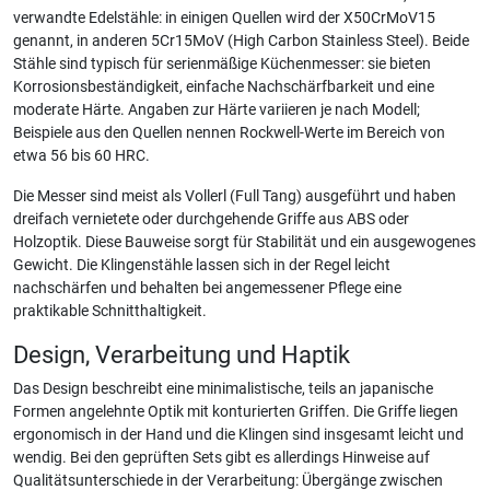
verwandte Edelstähle: in einigen Quellen wird der X50CrMoV15
genannt, in anderen 5Cr15MoV (High Carbon Stainless Steel). Beide
Stähle sind typisch für serienmäßige Küchenmesser: sie bieten
Korrosionsbeständigkeit, einfache Nachschärfbarkeit und eine
moderate Härte. Angaben zur Härte variieren je nach Modell;
Beispiele aus den Quellen nennen Rockwell-Werte im Bereich von
etwa 56 bis 60 HRC.
Die Messer sind meist als Vollerl (Full Tang) ausgeführt und haben
dreifach vernietete oder durchgehende Griffe aus ABS oder
Holzoptik. Diese Bauweise sorgt für Stabilität und ein ausgewogenes
Gewicht. Die Klingenstähle lassen sich in der Regel leicht
nachschärfen und behalten bei angemessener Pflege eine
praktikable Schnitthaltigkeit.
Design, Verarbeitung und Haptik
Das Design beschreibt eine minimalistische, teils an japanische
Formen angelehnte Optik mit konturierten Griffen. Die Griffe liegen
ergonomisch in der Hand und die Klingen sind insgesamt leicht und
wendig. Bei den geprüften Sets gibt es allerdings Hinweise auf
Qualitätsunterschiede in der Verarbeitung: Übergänge zwischen