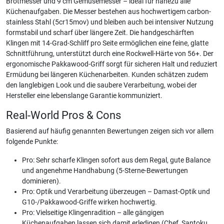
Brotmesser und 9 cm Gemüsemesser – ideal für nahezu alle
Küchenaufgaben. Die Messer bestehen aus hochwertigem carbon-
stainless Stahl (5cr15mov) und bleiben auch bei intensiver Nutzung
formstabil und scharf über längere Zeit. Die handgeschärften
Klingen mit 14-Grad-Schliff pro Seite ermöglichen eine feine, glatte
Schnittführung, unterstützt durch eine Rockwell-Härte von 56+. Der
ergonomische Pakkawood-Griff sorgt für sicheren Halt und reduziert
Ermüdung bei längeren Küchenarbeiten. Kunden schätzen zudem
den langlebigen Look und die saubere Verarbeitung, wobei der
Hersteller eine lebenslange Garantie kommuniziert.
Real-World Pros & Cons
Basierend auf häufig genannten Bewertungen zeigen sich vor allem
folgende Punkte:
Pro: Sehr scharfe Klingen sofort aus dem Regal, gute Balance
und angenehme Handhabung (5-Sterne-Bewertungen
dominieren).
Pro: Optik und Verarbeitung überzeugen – Damast-Optik und
G10-/Pakkawood-Griffe wirken hochwertig.
Pro: Vielseitige Klingenradition – alle gängigen
Küchenaufgaben lassen sich damit erledigen (Chef, Santoku,