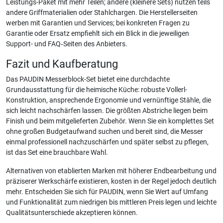
Leistungs-Paket mit mehr Teilen; andere (kleinere Sets) nutzen teils
andere Griffmaterialien oder Stahlchargen. Die Herstellerseiten
werben mit Garantien und Services; bei konkreten Fragen zu
Garantie oder Ersatz empfiehlt sich ein Blick in die jeweiligen
Support- und FAQ‑Seiten des Anbieters.
Fazit und Kaufberatung
Das PAUDIN Messerblock-Set bietet eine durchdachte
Grundausstattung für die heimische Küche: robuste Vollerl-
Konstruktion, ansprechende Ergonomie und vernünftige Stähle, die
sich leicht nachschärfen lassen. Die größten Abstriche liegen beim
Finish und beim mitgelieferten Zubehör. Wenn Sie ein komplettes Set
ohne großen Budgetaufwand suchen und bereit sind, die Messer
einmal professionell nachzuschärfen und später selbst zu pflegen,
ist das Set eine brauchbare Wahl.
Alternativen von etablierten Marken mit höherer Endbearbeitung und
präziserer Werkschärfe existieren, kosten in der Regel jedoch deutlich
mehr. Entscheiden Sie sich für PAUDIN, wenn Sie Wert auf Umfang
und Funktionalität zum niedrigen bis mittleren Preis legen und leichte
Qualitätsunterschiede akzeptieren können.