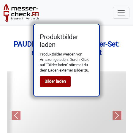
Produktbilder
PAUDIN 5-tlg. Küchenmesser-Set:
laden
scharf, robust, elegant
Produktbilder werden von
Amazon geladen. Durch Klick
auf "Bilder laden" stimmst du
dem Laden externer Bilder zu.
Bilder laden
Previous
Next