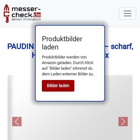
Produktbilder
PAUDIN Steakmesser-Set 6x – scharf,
laden
Holzgriff, Geschenkbox
Produktbilder werden von
Amazon geladen. Durch Klick
auf "Bilder laden" stimmst du
dem Laden externer Bilder zu.
Bilder laden
Previous
Next