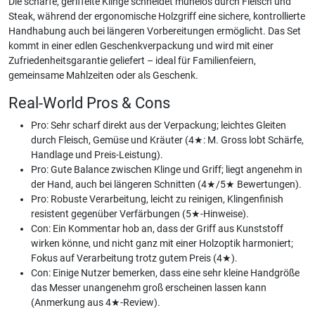
Die scharfe, geriffelte Klinge schneidet mühelos durch Fleisch und
Steak, während der ergonomische Holzgriff eine sichere, kontrollierte
Handhabung auch bei längeren Vorbereitungen ermöglicht. Das Set
kommt in einer edlen Geschenkverpackung und wird mit einer
Zufriedenheitsgarantie geliefert – ideal für Familienfeiern,
gemeinsame Mahlzeiten oder als Geschenk.
Real-World Pros & Cons
Pro: Sehr scharf direkt aus der Verpackung; leichtes Gleiten
durch Fleisch, Gemüse und Kräuter (4★: M. Gross lobt Schärfe,
Handlage und Preis-Leistung).
Pro: Gute Balance zwischen Klinge und Griff; liegt angenehm in
der Hand, auch bei längeren Schnitten (4★/5★ Bewertungen).
Pro: Robuste Verarbeitung, leicht zu reinigen, Klingenfinish
resistent gegenüber Verfärbungen (5★-Hinweise).
Con: Ein Kommentar hob an, dass der Griff aus Kunststoff
wirken könne, und nicht ganz mit einer Holzoptik harmoniert;
Fokus auf Verarbeitung trotz gutem Preis (4★).
Con: Einige Nutzer bemerken, dass eine sehr kleine Handgröße
das Messer unangenehm groß erscheinen lassen kann
(Anmerkung aus 4★-Review).