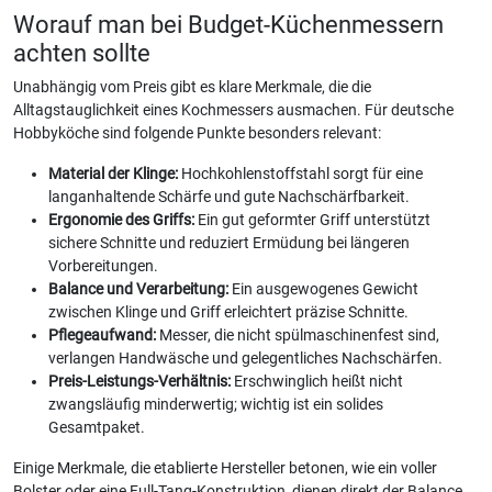
Worauf man bei Budget-Küchenmessern
achten sollte
Unabhängig vom Preis gibt es klare Merkmale, die die
Alltagstauglichkeit eines Kochmessers ausmachen. Für deutsche
Hobbyköche sind folgende Punkte besonders relevant:
Material der Klinge:
Hochkohlenstoffstahl sorgt für eine
langanhaltende Schärfe und gute Nachschärfbarkeit.
Ergonomie des Griffs:
Ein gut geformter Griff unterstützt
sichere Schnitte und reduziert Ermüdung bei längeren
Vorbereitungen.
Balance und Verarbeitung:
Ein ausgewogenes Gewicht
zwischen Klinge und Griff erleichtert präzise Schnitte.
Pflegeaufwand:
Messer, die nicht spülmaschinenfest sind,
verlangen Handwäsche und gelegentliches Nachschärfen.
Preis-Leistungs-Verhältnis:
Erschwinglich heißt nicht
zwangsläufig minderwertig; wichtig ist ein solides
Gesamtpaket.
Einige Merkmale, die etablierte Hersteller betonen, wie ein voller
Bolster oder eine Full-Tang-Konstruktion, dienen direkt der Balance,