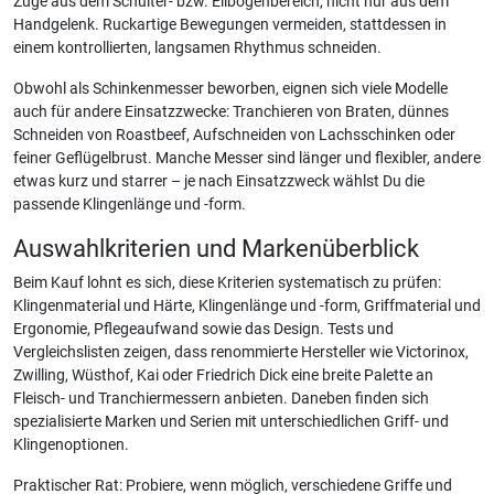
Züge aus dem Schulter- bzw. Ellbogenbereich, nicht nur aus dem
Handgelenk. Ruckartige Bewegungen vermeiden, stattdessen in
einem kontrollierten, langsamen Rhythmus schneiden.
Obwohl als Schinkenmesser beworben, eignen sich viele Modelle
auch für andere Einsatzzwecke: Tranchieren von Braten, dünnes
Schneiden von Roastbeef, Aufschneiden von Lachsschinken oder
feiner Geflügelbrust. Manche Messer sind länger und flexibler, andere
etwas kurz und starrer – je nach Einsatzzweck wählst Du die
passende Klingenlänge und -form.
Auswahlkriterien und Markenüberblick
Beim Kauf lohnt es sich, diese Kriterien systematisch zu prüfen:
Klingenmaterial und Härte, Klingenlänge und -form, Griffmaterial und
Ergonomie, Pflegeaufwand sowie das Design. Tests und
Vergleichslisten zeigen, dass renommierte Hersteller wie Victorinox,
Zwilling, Wüsthof, Kai oder Friedrich Dick eine breite Palette an
Fleisch- und Tranchiermessern anbieten. Daneben finden sich
spezialisierte Marken und Serien mit unterschiedlichen Griff- und
Klingenoptionen.
Praktischer Rat: Probiere, wenn möglich, verschiedene Griffe und