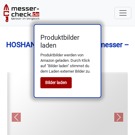
Produktbilder
HOSHANHO 30 cm Schinkenmesser –
laden
präzise, langlebig
Produktbilder werden von
Amazon geladen. Durch Klick
auf "Bilder laden" stimmst du
dem Laden externer Bilder zu.
Bilder laden
Previous
Next