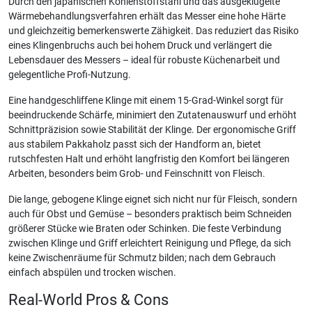
Durch den japanischen Kohlenstoffstahl und das ausgeklügelte
Wärmebehandlungsverfahren erhält das Messer eine hohe Härte
und gleichzeitig bemerkenswerte Zähigkeit. Das reduziert das Risiko
eines Klingenbruchs auch bei hohem Druck und verlängert die
Lebensdauer des Messers – ideal für robuste Küchenarbeit und
gelegentliche Profi-Nutzung.
Eine handgeschliffene Klinge mit einem 15-Grad-Winkel sorgt für
beeindruckende Schärfe, minimiert den Zutatenauswurf und erhöht
Schnittpräzision sowie Stabilität der Klinge. Der ergonomische Griff
aus stabilem Pakkaholz passt sich der Handform an, bietet
rutschfesten Halt und erhöht langfristig den Komfort bei längeren
Arbeiten, besonders beim Grob- und Feinschnitt von Fleisch.
Die lange, gebogene Klinge eignet sich nicht nur für Fleisch, sondern
auch für Obst und Gemüse – besonders praktisch beim Schneiden
größerer Stücke wie Braten oder Schinken. Die feste Verbindung
zwischen Klinge und Griff erleichtert Reinigung und Pflege, da sich
keine Zwischenräume für Schmutz bilden; nach dem Gebrauch
einfach abspülen und trocken wischen.
Real-World Pros & Cons