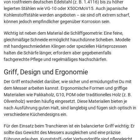
von rostfreiem deutschen Edelstahl (z. B. 1.4116) bis zu höher
legierten Stählen wie VG-10 oder X50CrMoV15. Auch japanische
Kohlenstoffstähle werden angeboten – sie sind oft extrem scharf,
können jedoch empfindlicher gegenüber Korrosion sein.
Wichtig ist neben dem Material die Schliffgeometrie: Eine feine,
gleichmäßige Schneide ermöglicht hauchdünne Scheiben. Modelle
mit handgeschmiedeten Klingen oder speziellen Härteprozessen
halten die Schärfe länger, erfordern aber gegebenenfalls
fachgerechte Pflege und regelmäßiges Nachschärfen.
Griff, Design und Ergonomie
Der Griff entscheidet darüber, wie sicher und ermüdungsfrei Du mit
dem Messer arbeiten kannst. Ergonomische Formen und griffige
Materialien wie Pakkaholz, G10, POM oder traditionelles Holz (z. B.
Olivenholz) werden häufig eingesetzt. Diese Materialien bieten je
nach Ausführung guten Halt, sind langlebig und fügen sich optisch in
verschiedene Küchendesigns ein.
Für den Einsatz beim Tranchieren ist ein balancierter Griff wichtig: Er
sollte das Gewicht des Messers ausgleichen und eine präzise
Führung erlauben. Kunststoff- oder Verbundgriffe sind pflegeleicht