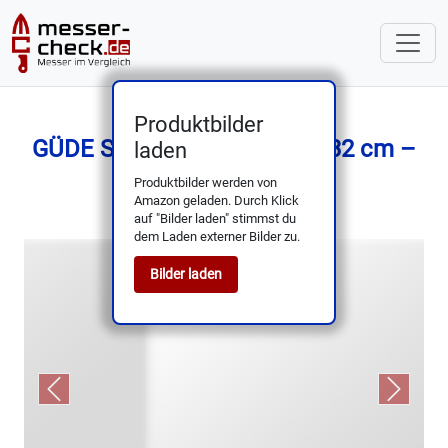
Produktbilder
GÜDE Solingen Brotmesser 32 cm –
laden
Alpha Fasseiche
Produktbilder werden von
Amazon geladen. Durch Klick
auf "Bilder laden" stimmst du
dem Laden externer Bilder zu.
Bilder laden
Previous
Next