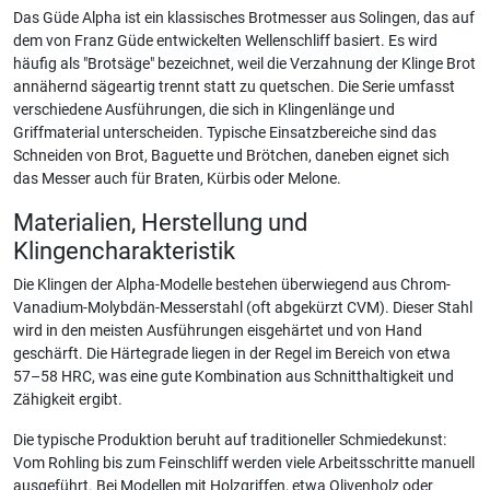
Das Güde Alpha ist ein klassisches Brotmesser aus Solingen, das auf
dem von Franz Güde entwickelten Wellenschliff basiert. Es wird
häufig als "Brotsäge" bezeichnet, weil die Verzahnung der Klinge Brot
annähernd sägeartig trennt statt zu quetschen. Die Serie umfasst
verschiedene Ausführungen, die sich in Klingenlänge und
Griffmaterial unterscheiden. Typische Einsatzbereiche sind das
Schneiden von Brot, Baguette und Brötchen, daneben eignet sich
das Messer auch für Braten, Kürbis oder Melone.
Materialien, Herstellung und
Klingencharakteristik
Die Klingen der Alpha-Modelle bestehen überwiegend aus Chrom-
Vanadium-Molybdän-Messerstahl (oft abgekürzt CVM). Dieser Stahl
wird in den meisten Ausführungen eisgehärtet und von Hand
geschärft. Die Härtegrade liegen in der Regel im Bereich von etwa
57–58 HRC, was eine gute Kombination aus Schnitthaltigkeit und
Zähigkeit ergibt.
Die typische Produktion beruht auf traditioneller Schmiedekunst:
Vom Rohling bis zum Feinschliff werden viele Arbeitsschritte manuell
ausgeführt. Bei Modellen mit Holzgriffen, etwa Olivenholz oder