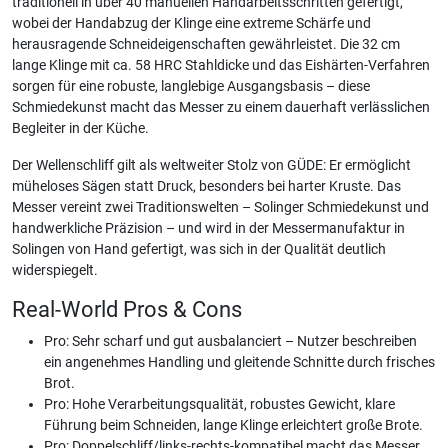
traditionell in über 40 manuellen Handarbeitsschritten gefertigt,
wobei der Handabzug der Klinge eine extreme Schärfe und
herausragende Schneideigenschaften gewährleistet. Die 32 cm
lange Klinge mit ca. 58 HRC Stahldicke und das Eishärten-Verfahren
sorgen für eine robuste, langlebige Ausgangsbasis – diese
Schmiedekunst macht das Messer zu einem dauerhaft verlässlichen
Begleiter in der Küche.
Der Wellenschliff gilt als weltweiter Stolz von GÜDE: Er ermöglicht
müheloses Sägen statt Druck, besonders bei harter Kruste. Das
Messer vereint zwei Traditionswelten – Solinger Schmiedekunst und
handwerkliche Präzision – und wird in der Messermanufaktur in
Solingen von Hand gefertigt, was sich in der Qualität deutlich
widerspiegelt.
Real-World Pros & Cons
Pro: Sehr scharf und gut ausbalanciert – Nutzer beschreiben
ein angenehmes Handling und gleitende Schnitte durch frisches
Brot.
Pro: Hohe Verarbeitungsqualität, robustes Gewicht, klare
Führung beim Schneiden, lange Klinge erleichtert große Brote.
Pro: Doppelschliff/links-rechts-kompatibel macht das Messer