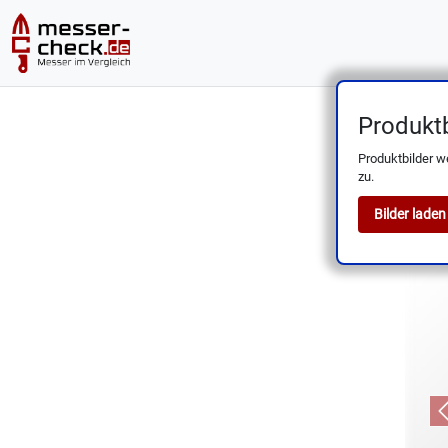
Produktb
GÜDE So
Produktbilder w
zu.
Bilder laden