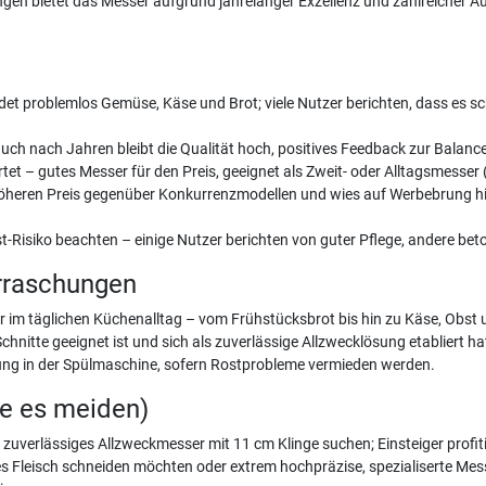
gen bietet das Messer aufgrund jahrelanger Exzellenz und zahlreicher Ausz
eidet problemlos Gemüse, Käse und Brot; viele Nutzer berichten, dass es s
auch nach Jahren bleibt die Qualität hoch, positives Feedback zur Balan
rtet – gutes Messer für den Preis, geeignet als Zweit- oder Alltagsmesser 
eren Preis gegenüber Konkurrenzmodellen und wies auf Werbebrung hin;
Risiko beachten – einige Nutzer berichten von guter Pflege, andere bet
rraschungen
er im täglichen Küchenalltag – vom Frühstücksbrot bis hin zu Käse, Obst
chnitte geeignet ist und sich als zuverlässige Allzwecklösung etabliert ha
gung in der Spülmaschine, sofern Rostprobleme vermieden werden.
te es meiden)
in zuverlässiges Allzweckmesser mit 11 cm Klinge suchen; Einsteiger prof
es Fleisch schneiden möchten oder extrem hochpräzise, spezialiserte Mess