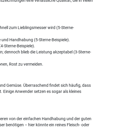
eichnungen eine verlässliche Qualität, die in vielen
chnell zum Lieblingsmesser wird (5-Sterne-
ce und Handhabung (5-Sterne-Beispiele).
(4-Sterne-Beispiele).
 dennoch blieb die Leistung akzeptabel (3-Sterne-
onen, Rost zu vermeiden.
 und Gemüse. Überraschend findet sich häufig, dass
t. Einige Anwender setzen es sogar als kleines
itieren von der einfachen Handhabung und der guten
er benötigen – hier könnte ein reines Fleisch- oder