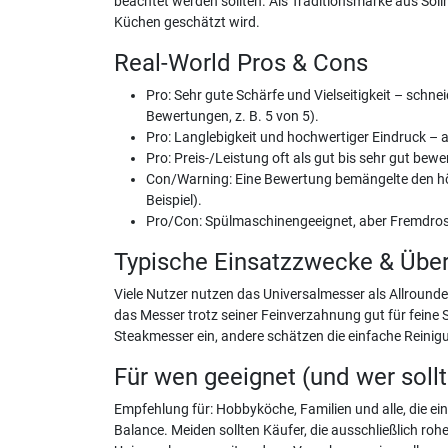
beachtet werden sollten. Als Traditionsmarke aus Solin
Küchen geschätzt wird.
Real-World Pros & Cons
Pro: Sehr gute Schärfe und Vielseitigkeit – schn
Bewertungen, z. B. 5 von 5).
Pro: Langlebigkeit und hochwertiger Eindruck – 
Pro: Preis-/Leistung oft als gut bis sehr gut bewe
Con/Warning: Eine Bewertung bemängelte den höh
Beispiel).
Pro/Con: Spülmaschinengeeignet, aber Fremdrost-
Typische Einsatzzwecke & Übe
Viele Nutzer nutzen das Universalmesser als Allround
das Messer trotz seiner Feinverzahnung gut für feine S
Steakmesser ein, andere schätzen die einfache Reini
Für wen geeignet (und wer soll
Empfehlung für: Hobbyköche, Familien und alle, die e
Balance. Meiden sollten Käufer, die ausschließlich roh