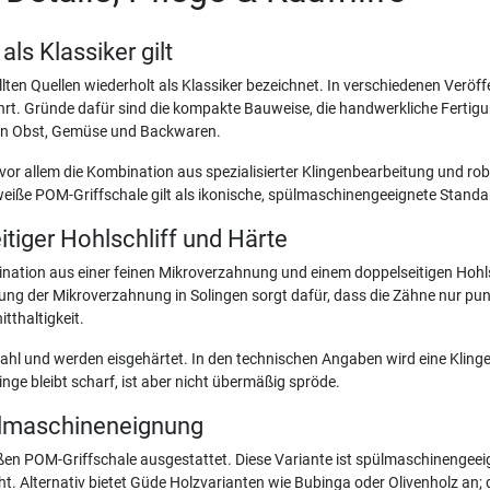
s Klassiker gilt
ten Quellen wiederholt als Klassiker bezeichnet. In verschiedenen Veröff
 Gründe dafür sind die kompakte Bauweise, die handwerkliche Fertigung i
 an Obst, Gemüse und Backwaren.
or allem die Kombination aus spezialisierter Klingenbearbeitung und rob
weiße POM-Griffschale gilt als ikonische, spülmaschinengeeignete Stand
tiger Hohlschliff und Härte
ination aus einer feinen Mikroverzahnung und einem doppelseitigen Hohls
igung der Mikroverzahnung in Solingen sorgt dafür, dass die Zähne nur pun
tthaltigkeit.
tahl und werden eisgehärtet. In den technischen Angaben wird eine Klin
nge bleibt scharf, ist aber nicht übermäßig spröde.
ülmaschineneignung
ißen POM-Griffschale ausgestattet. Diese Variante ist spülmaschinengeei
. Alternativ bietet Güde Holzvarianten wie Bubinga oder Olivenholz an; di