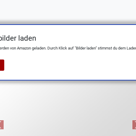
ilder laden
lingen Universalmesser 11 cm, Wellenschl
erden von Amazon geladen. Durch Klick auf "Bilder laden" stimmst du dem Laden
Previous