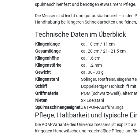
spülmaschinenfest und benötigen etwas mehr Pflege.
Die Messer sind leicht und gut ausbalanciert – in de
Handhabung bei längeren Schneidarbeiten und feinen, 
Technische Daten im Überblick
Klingenlänge
ca. 10 cm / 11 cm
Gesamtlänge
ca. 20 cm / 21–21,5 cm
Klingenhöhe
ca. 1,6 cm
Klingenstärke
ca. 1,2 mm
Gewicht
ca. 30–33 g
Klingenstahl
Solinger, rostfreier, eisgehär
Schliff
Doppelseitiger Hohlschliff m
Griffmaterial
POM (schwarz-weiß), alternat
Nieten
2x Edelstahl
Spülmaschinengeeignet
Ja (POM-Ausführung)
Pflege, Haltbarkeit und typische E
Die POM-Variante des Universalmessers ist explizit als
hingegen Handwäsche und regelmäßige Pflege, um Ri