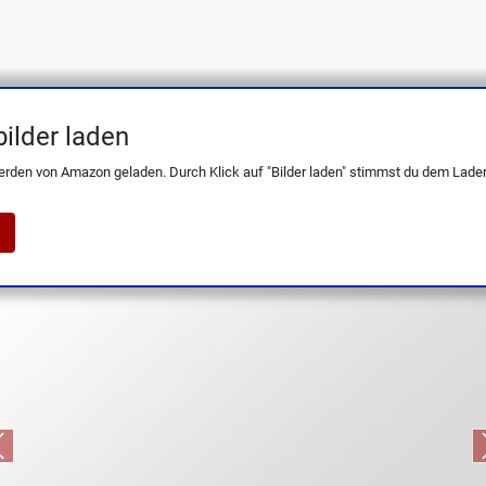
ilder laden
G Twin Pollux – Chinesisches Kochmesser
erden von Amazon geladen. Durch Klick auf "Bilder laden" stimmst du dem Laden
Previous