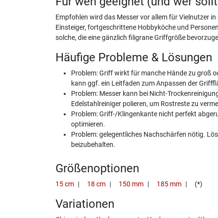
Für wen geeignet (und wer soll
Empfohlen wird das Messer vor allem für Vielnutzer in 
Einsteiger, fortgeschrittene Hobbyköche und Personen
solche, die eine gänzlich filigrane Griffgröße bevorzug
Häufige Probleme & Lösungen
Problem: Griff wirkt für manche Hände zu groß o
kann ggf. ein Leitfaden zum Anpassen der Grifffl
Problem: Messer kann bei Nicht-Trockenreinigung 
Edelstahlreiniger polieren, um Rostreste zu verm
Problem: Griff-/Klingenkante nicht perfekt abge
optimieren.
Problem: gelegentliches Nachschärfen nötig. Lös
beizubehalten.
Größenoptionen
15 cm
18 cm
150 mm
185 mm
(*)
Variationen