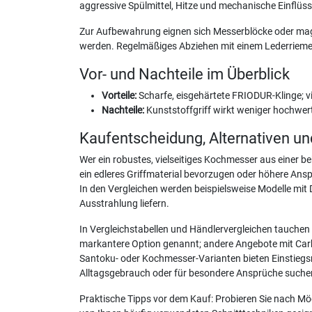
aggressive Spülmittel, Hitze und mechanische Einflüs
Zur Aufbewahrung eignen sich Messerblöcke oder magne
werden. Regelmäßiges Abziehen mit einem Lederriemen 
Vor- und Nachteile im Überblick
Vorteile:
Scharfe, eisgehärtete FRIODUR-Klinge; vi
Nachteile:
Kunststoffgriff wirkt weniger hochwerti
Kaufentscheidung, Alternativen u
Wer ein robustes, vielseitiges Kochmesser aus einer be
ein edleres Griffmaterial bevorzugen oder höhere Ans
In den Vergleichen werden beispielsweise Modelle mit
Ausstrahlung liefern.
In Vergleichstabellen und Händlervergleichen tauchen 
markantere Option genannt; andere Angebote mit Carbo
Santoku- oder Kochmesser-Varianten bieten Einstiegsmö
Alltagsgebrauch oder für besondere Ansprüche suche
Praktische Tipps vor dem Kauf: Probieren Sie nach Mögl