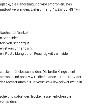
langlebig, die Handreinigung wird empfohlen. Das
chnittgut verwenden. Lieferumfang: 1x ZWILLING Twin
r Nachschärfbarkeit.
m Schneiden.
ufeln von Schnittgut.
den etwas unhandlich.
en, Rostbildung durch Feuchtigkeit vermeiden.
t sich mühelos schneiden. Die breite Klinge dient
erraschend positiv wird die Balance betont: trotz der
 das Messer auch als universelles Allzweckwerkzeug in
äsche und sofortiges Trockenlassen erhöhen die
 vermeiden.