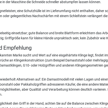
se in der Maschine die Schneide schneller abstumpfen lassen können.
tleisten; eine Schutzhülle ist im Lieferumfang nicht enthalten, daher s
oder gelegentliches Nachschärfen mit einem Schleifstein verlängert die
elseitig einsetzbar; gute Balance und breite Blattform erleichtern das 
g; Griffgröße kann für kleine Hände unpraktisch sein; kein Zubehör wie H
nd Empfehlung
kannten Marke sucht und Wert auf eine eisgehärtete Klinge legt, findet im 
prüche an Klingenkonstruktion (zum Beispiel Damaststahl oder mehrlagige
 Damastklingen, G10- oder Holzgriffen und anderen Klingengeometrien gen
wiederholt Alternativen auf: Ein Damastmodell mit vielen Lagen und eine
nstahl oder Pakkaholzgriffen adressieren Käufer, die eine andere Mater
glichkeiten, aber Qualität und Verarbeitung können deutlich variieren. E
n.
ichkeit den Griff in der Hand, achten Sie auf die Balance zwischen Klinge 