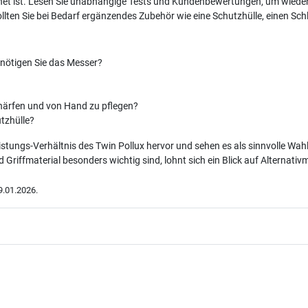
net ist. Lesen Sie unabhängige Tests und Kundenbewertungen, um wiede
llten Sie bei Bedarf ergänzendes Zubehör wie eine Schutzhülle, einen Sch
enötigen Sie das Messer?
chärfen und von Hand zu pflegen?
tzhülle?
stungs-Verhältnis des Twin Pollux hervor und sehen es als sinnvolle Wahl
ffmaterial besonders wichtig sind, lohnt sich ein Blick auf Alternativmo
.01.2026.