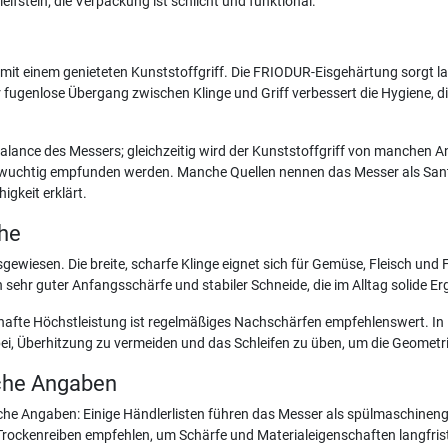
eifstein; die Verpackung ist schlicht und funktional.
ge mit einem genieteten Kunststoffgriff. Die FRIODUR-Eisgehärtung sorgt l
er fugenlose Übergang zwischen Klinge und Griff verbessert die Hygiene, di
alance des Messers; gleichzeitig wird der Kunststoffgriff von manchen 
s wuchtig empfunden werden. Manche Quellen nennen das Messer als Santo
igkeit erklärt.
che
sgewiesen. Die breite, scharfe Klinge eignet sich für Gemüse, Fleisch und 
r guter Anfangsschärfe und stabiler Schneide, die im Alltag solide Erge
erhafte Höchstleistung ist regelmäßiges Nachschärfen empfehlenswert. I
 Überhitzung zu vermeiden und das Schleifen zu üben, um die Geometrie
iche Angaben
liche Angaben: Einige Händlerlisten führen das Messer als spülmaschinen
ockenreiben empfehlen, um Schärfe und Materialeigenschaften langfrist