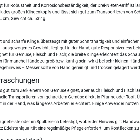
gt für Robustheit und Korrosionsbeständigkeit, der Drei-Nieten-Griff ist 
nk des großen Klingenkopfs und lässt sich gut zum Transportieren von S
… cm, Gewicht ca. 532 g.
 und scharfe Klinge, überzeugt mit guter Schnitthaltigkeit und einfache
ausgewogenes Gewicht, liegt gut in der Hand, gute Responsiveness bei
gnet für Gemüse, Fleisch und Fisch; die breite Klinge erleichtert das Scha
für manche Hände zu groß bzw. kantig sein; wirkt bei sehr kleinen Hän
ehinweis – Messer sollte von Hand gereinigt und trocken gelagert werd
rraschungen
s gut zum Zerkleinern von Gemüse eignet, aber auch Fleisch und Fisch läss
elle Transportieren von gehacktem Gemüse direkt in Pfanne oder Topf. Üb
t in der Hand, was längeres Arbeiten erleichtert. Einige Anwender nutzen
netleiste oder im Spülbereich befestigt, wobei der Hinweis gilt: Handw
z Edelstahlqualität eine regelmäßige Pflege erfordert, um Rostflecken zu