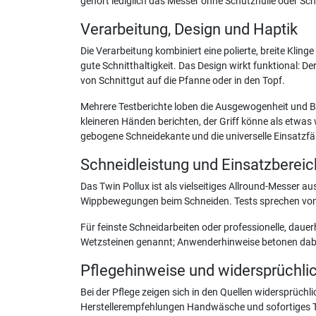
gehört lediglich das Messer ohne Schutzhülle oder Schl
Verarbeitung, Design und Haptik
Die Verarbeitung kombiniert eine polierte, breite Klin
gute Schnitthaltigkeit. Das Design wirkt funktional: D
von Schnittgut auf die Pfanne oder in den Topf.
Mehrere Testberichte loben die Ausgewogenheit und B
kleineren Händen berichten, der Griff könne als etwa
gebogene Schneidekante und die universelle Einsatzfäh
Schneidleistung und Einsatzberei
Das Twin Pollux ist als vielseitiges Allround-Messer au
Wippbewegungen beim Schneiden. Tests sprechen von seh
Für feinste Schneidarbeiten oder professionelle, dau
Wetzsteinen genannt; Anwenderhinweise betonen dabei,
Pflegehinweise und widersprüchl
Bei der Pflege zeigen sich in den Quellen widersprüch
Herstellerempfehlungen Handwäsche und sofortiges Tr