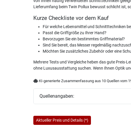
von Ihnen häufig verwendeten Schnitttechniken geeig
Lieferumfang beim Twin Pollux bewusst schlicht ist, so
Kurze Checkliste vor dem Kauf
Für welche Lebensmittel und Schnitttechniken b
Passt die Griffgröße zu Ihrer Hand?
Bevorzugen Sie ein bestimmtes Griffmaterial?
Sind Sie bereit, das Messer regelmäßig nachzus
Möchten Sie zusätzliches Zubehör oder eine Schu
Mehrere Tests und Vergleiche heben das gute Preis-Lei
ohne Luxusausstattung suchen. Wenn Ihnen Optik und Gri
KI-generierte Zusammenfassung aus 10 Quellen vom 19
Quellenangaben:
Aktueller Preis und Details (*)