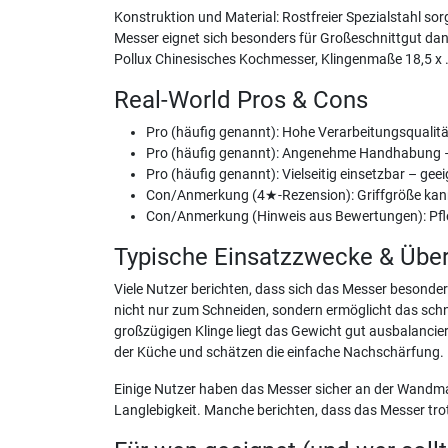
Konstruktion und Material: Rostfreier Spezialstahl sor
Messer eignet sich besonders für Großeschnittgut da
Pollux Chinesisches Kochmesser, Klingenmaße 18,5 x 
Real-World Pros & Cons
Pro (häufig genannt): Hohe Verarbeitungsqualität
Pro (häufig genannt): Angenehme Handhabung – 
Pro (häufig genannt): Vielseitig einsetzbar – geei
Con/Anmerkung (4★-Rezension): Griffgröße kann 
Con/Anmerkung (Hinweis aus Bewertungen): Pfleg
Typische Einsatzzwecke & Übe
Viele Nutzer berichten, dass sich das Messer besonder
nicht nur zum Schneiden, sondern ermöglicht das schn
großzügigen Klinge liegt das Gewicht gut ausbalancier
der Küche und schätzen die einfache Nachschärfung.
Einige Nutzer haben das Messer sicher an der Wandmag
Langlebigkeit. Manche berichten, dass das Messer trot