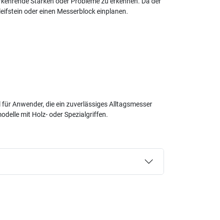
rkehrende Stärken oder Probleme zu erkennen. Da der
leifstein oder einen Messerblock einplanen.
 für Anwender, die ein zuverlässiges Alltagsmesser
delle mit Holz- oder Spezialgriffen.