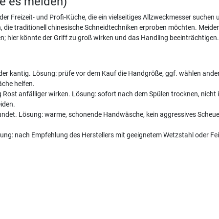
te es meiden)
der Freizeit- und Profi-Küche, die ein vielseitiges Allzweckmesser suchen
, die traditionell chinesische Schneidtechniken erproben möchten. Meide
en; hier könnte der Griff zu groß wirken und das Handling beeinträchtigen.
der kantig. Lösung: prüfe vor dem Kauf die Handgröße, ggf. wählen ander
äche helfen.
Rost anfälliger wirken. Lösung: sofort nach dem Spülen trocknen, nicht 
eiden.
rundet. Lösung: warme, schonende Handwäsche, kein aggressives Scheuern
ung: nach Empfehlung des Herstellers mit geeignetem Wetzstahl oder Fe