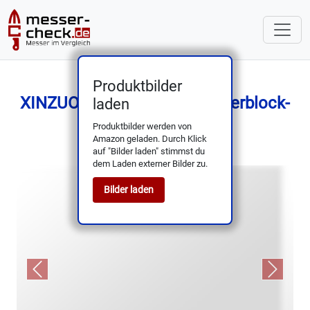
Produktbilder
XINZUO Damast 7-Tlg. Messerblock-
laden
Set – Profi-Klingen
Produktbilder werden von
Amazon geladen. Durch Klick
auf "Bilder laden" stimmst du
dem Laden externer Bilder zu.
Bilder laden
Previous
Next