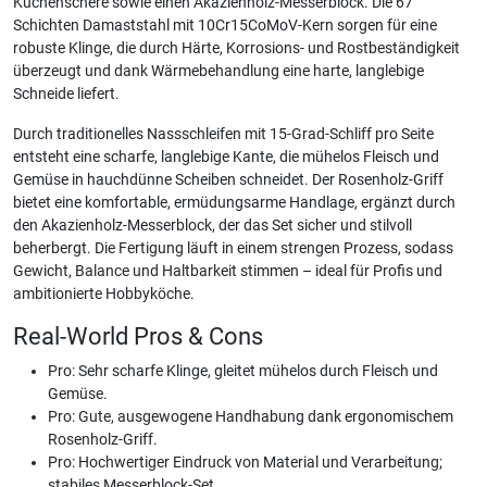
Küchenschere sowie einen Akazienholz-Messerblock. Die 67
Schichten Damaststahl mit 10Cr15CoMoV-Kern sorgen für eine
robuste Klinge, die durch Härte, Korrosions- und Rostbeständigkeit
überzeugt und dank Wärmebehandlung eine harte, langlebige
Schneide liefert.
Durch traditionelles Nassschleifen mit 15-Grad-Schliff pro Seite
entsteht eine scharfe, langlebige Kante, die mühelos Fleisch und
Gemüse in hauchdünne Scheiben schneidet. Der Rosenholz-Griff
bietet eine komfortable, ermüdungsarme Handlage, ergänzt durch
den Akazienholz-Messerblock, der das Set sicher und stilvoll
beherbergt. Die Fertigung läuft in einem strengen Prozess, sodass
Gewicht, Balance und Haltbarkeit stimmen – ideal für Profis und
ambitionierte Hobbyköche.
Real-World Pros & Cons
Pro: Sehr scharfe Klinge, gleitet mühelos durch Fleisch und
Gemüse.
Pro: Gute, ausgewogene Handhabung dank ergonomischem
Rosenholz-Griff.
Pro: Hochwertiger Eindruck von Material und Verarbeitung;
stabiles Messerblock-Set.