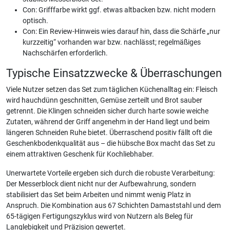
Con: Grifffarbe wirkt ggf. etwas altbacken bzw. nicht modern
optisch.
Con: Ein Review-Hinweis wies darauf hin, dass die Schärfe „nur
kurzzeitig“ vorhanden war bzw. nachlässt; regelmäßiges
Nachschärfen erforderlich.
Typische Einsatzzwecke & Überraschungen
Viele Nutzer setzen das Set zum täglichen Küchenalltag ein: Fleisch
wird hauchdünn geschnitten, Gemüse zerteilt und Brot sauber
getrennt. Die Klingen schneiden sicher durch harte sowie weiche
Zutaten, während der Griff angenehm in der Hand liegt und beim
längeren Schneiden Ruhe bietet. Überraschend positiv fällt oft die
Geschenkbodenkqualität aus – die hübsche Box macht das Set zu
einem attraktiven Geschenk für Kochliebhaber.
Unerwartete Vorteile ergeben sich durch die robuste Verarbeitung:
Der Messerblock dient nicht nur der Aufbewahrung, sondern
stabilisiert das Set beim Arbeiten und nimmt wenig Platz in
Anspruch. Die Kombination aus 67 Schichten Damaststahl und dem
65-tägigen Fertigungszyklus wird von Nutzern als Beleg für
Langlebigkeit und Präzision gewertet.