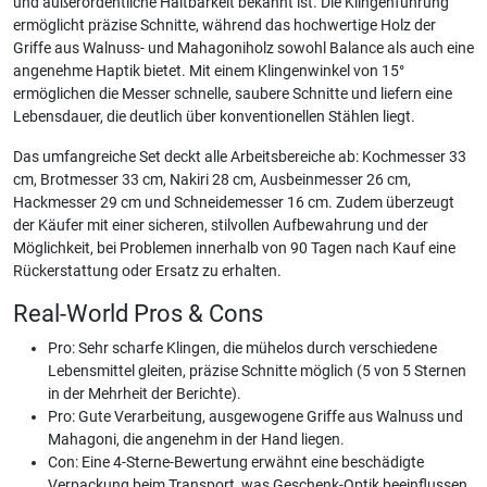
und außerordentliche Haltbarkeit bekannt ist. Die Klingenführung
ermöglicht präzise Schnitte, während das hochwertige Holz der
Griffe aus Walnuss- und Mahagoniholz sowohl Balance als auch eine
angenehme Haptik bietet. Mit einem Klingenwinkel von 15°
ermöglichen die Messer schnelle, saubere Schnitte und liefern eine
Lebensdauer, die deutlich über konventionellen Stählen liegt.
Das umfangreiche Set deckt alle Arbeitsbereiche ab: Kochmesser 33
cm, Brotmesser 33 cm, Nakiri 28 cm, Ausbeinmesser 26 cm,
Hackmesser 29 cm und Schneidemesser 16 cm. Zudem überzeugt
der Käufer mit einer sicheren, stilvollen Aufbewahrung und der
Möglichkeit, bei Problemen innerhalb von 90 Tagen nach Kauf eine
Rückerstattung oder Ersatz zu erhalten.
Real-World Pros & Cons
Pro: Sehr scharfe Klingen, die mühelos durch verschiedene
Lebensmittel gleiten, präzise Schnitte möglich (5 von 5 Sternen
in der Mehrheit der Berichte).
Pro: Gute Verarbeitung, ausgewogene Griffe aus Walnuss und
Mahagoni, die angenehm in der Hand liegen.
Con: Eine 4-Sterne-Bewertung erwähnt eine beschädigte
Verpackung beim Transport, was Geschenk-Optik beeinflussen