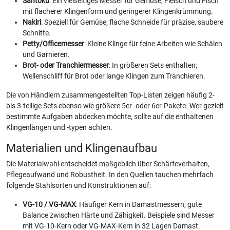
Santoku
: Ein vielseitiges Messer für Gemüse, Fleisch und Fisch
mit flacherer Klingenform und geringerer Klingenkrümmung.
Nakiri
: Speziell für Gemüse; flache Schneide für präzise, saubere
Schnitte.
Petty/Officemesser
: Kleine Klinge für feine Arbeiten wie Schälen
und Garnieren.
Brot- oder Tranchiermesser
: In größeren Sets enthalten;
Wellenschliff für Brot oder lange Klingen zum Tranchieren.
Die von Händlern zusammengestellten Top-Listen zeigen häufig 2-
bis 3-teilige Sets ebenso wie größere 5er- oder 6er-Pakete. Wer gezielt
bestimmte Aufgaben abdecken möchte, sollte auf die enthaltenen
Klingenlängen und -typen achten.
Materialien und Klingenaufbau
Die Materialwahl entscheidet maßgeblich über Schärfeverhalten,
Pflegeaufwand und Robustheit. In den Quellen tauchen mehrfach
folgende Stahlsorten und Konstruktionen auf:
VG-10 / VG-MAX
: Häufiger Kern in Damastmessern; gute
Balance zwischen Härte und Zähigkeit. Beispiele sind Messer
mit VG-10-Kern oder VG-MAX-Kern in 32 Lagen Damast.