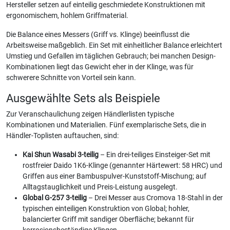
Hersteller setzen auf einteilig geschmiedete Konstruktionen mit
ergonomischem, hohlem Griffmaterial.
Die Balance eines Messers (Griff vs. Klinge) beeinflusst die
Arbeitsweise maßgeblich. Ein Set mit einheitlicher Balance erleichtert
Umstieg und Gefallen im täglichen Gebrauch; bei manchen Design-
Kombinationen liegt das Gewicht eher in der Klinge, was für
schwerere Schnitte von Vorteil sein kann.
Ausgewählte Sets als Beispiele
Zur Veranschaulichung zeigen Händlerlisten typische
Kombinationen und Materialien. Fünf exemplarische Sets, die in
Händler-Toplisten auftauchen, sind:
Kai Shun Wasabi 3-teilig
– Ein drei-teiliges Einsteiger-Set mit
rostfreier Daido 1K6-Klinge (genannter Härtewert: 58 HRC) und
Griffen aus einer Bambuspulver-Kunststoff-Mischung; auf
Alltagstauglichkeit und Preis-Leistung ausgelegt.
Global G-257 3-teilig
– Drei Messer aus Cromova 18-Stahl in der
typischen einteiligen Konstruktion von Global; hohler,
balancierter Griff mit sandiger Oberfläche; bekannt für