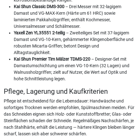
korrosionsbeständige Klingen.
Kai Shun Classic DMS-300
– Drei Messer mit 32-lagigem
Damast und VG-MAX-Kern (Härte um 61 HRC) sowie
laminierten Pakkaholzgriffen; enthält Kochmesser,
Universalmesser und Schälmesser.
Yaxell Zen YL35551 2-teilig
– Zweiteiliges Set mit 37-lagigem
Damast und VG-10-Kern, gehämmerter Klingenoberfläche und
robusten Micarta-Griffen; betont Design und
Alltagstauglichkeit.
Kai Shun Premier Tim Mälzer TDMS-220
– Designer-Set mit
Damastumschichtung um einen VG-10-Kern (32 Lagen) und
Walnussholzgriffen; zielt auf Nutzer, die Wert auf Optik und
hohe Schnittleistung legen.
Pflege, Lagerung und Kaufkriterien
Pflege ist entscheidend für die Lebensdauer: Handwäsche und
sofortiges Trocknen werden empfohlen, Spülmaschinen meiden. Für
das Schneiden eignen sich Holz- oder Kunststoffbretter; Glas- oder
Steinflächen schaden der Schneide. Regelmäßiges Nachschärfen, je
nach Stahlhärte, erhält die Leistung — härtere Klingen bleiben länger
scharf, lassen sich aber schwerer schärfen.