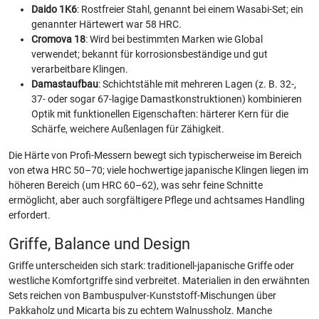
Daido 1K6
: Rostfreier Stahl, genannt bei einem Wasabi-Set; ein
genannter Härtewert war 58 HRC.
Cromova 18
: Wird bei bestimmten Marken wie Global
verwendet; bekannt für korrosionsbeständige und gut
verarbeitbare Klingen.
Damastaufbau
: Schichtstähle mit mehreren Lagen (z. B. 32-,
37- oder sogar 67-lagige Damastkonstruktionen) kombinieren
Optik mit funktionellen Eigenschaften: härterer Kern für die
Schärfe, weichere Außenlagen für Zähigkeit.
Die Härte von Profi-Messern bewegt sich typischerweise im Bereich
von etwa HRC 50–70; viele hochwertige japanische Klingen liegen im
höheren Bereich (um HRC 60–62), was sehr feine Schnitte
ermöglicht, aber auch sorgfältigere Pflege und achtsames Handling
erfordert.
Griffe, Balance und Design
Griffe unterscheiden sich stark: traditionell-japanische Griffe oder
westliche Komfortgriffe sind verbreitet. Materialien in den erwähnten
Sets reichen von Bambuspulver-Kunststoff-Mischungen über
Pakkaholz und Micarta bis zu echtem Walnussholz. Manche