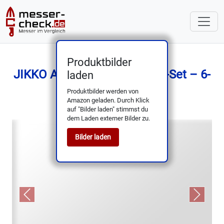
Produktbilder
JIKKO AUS-6 Küchenmesser-Set – 6-
laden
teilig, Walnuss-Griffe
Produktbilder werden von
Amazon geladen. Durch Klick
auf "Bilder laden" stimmst du
dem Laden externer Bilder zu.
Bilder laden
Previous
Next