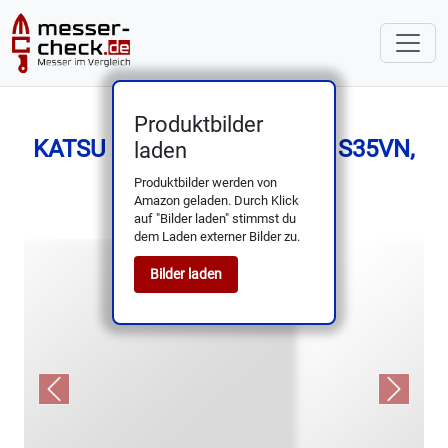
Produktbilder
KATSU Folding Knife – CPM S35VN,
laden
Titan/Carbon Griff
Produktbilder werden von
Amazon geladen. Durch Klick
auf "Bilder laden" stimmst du
dem Laden externer Bilder zu.
Bilder laden
Previous
Next