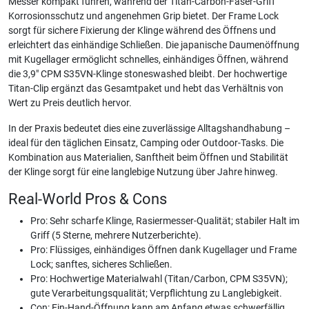
Messer kompakt führen, während der Titan-Carbon-Faser-Griff
Korrosionsschutz und angenehmen Grip bietet. Der Frame Lock
sorgt für sichere Fixierung der Klinge während des Öffnens und
erleichtert das einhändige Schließen. Die japanische Daumenöffnung
mit Kugellager ermöglicht schnelles, einhändiges Öffnen, während
die 3,9" CPM S35VN-Klinge stoneswashed bleibt. Der hochwertige
Titan-Clip ergänzt das Gesamtpaket und hebt das Verhältnis von
Wert zu Preis deutlich hervor.
In der Praxis bedeutet dies eine zuverlässige Alltagshandhabung –
ideal für den täglichen Einsatz, Camping oder Outdoor-Tasks. Die
Kombination aus Materialien, Sanftheit beim Öffnen und Stabilität
der Klinge sorgt für eine langlebige Nutzung über Jahre hinweg.
Real-World Pros & Cons
Pro: Sehr scharfe Klinge, Rasiermesser-Qualität; stabiler Halt im
Griff (5 Sterne, mehrere Nutzerberichte).
Pro: Flüssiges, einhändiges Öffnen dank Kugellager und Frame
Lock; sanftes, sicheres Schließen.
Pro: Hochwertige Materialwahl (Titan/Carbon, CPM S35VN);
gute Verarbeitungsqualität; Verpflichtung zu Langlebigkeit.
Con: Ein-Hand-Öffnung kann am Anfang etwas schwerfällig