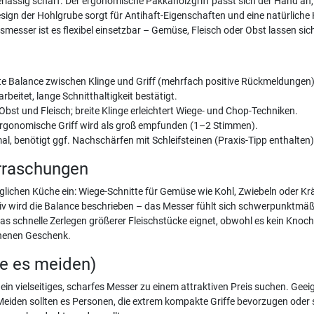
rlässig scharf. Der ergonomische Pakkaholzgriff passt sich der Hand an,
ign der Hohlgrube sorgt für Antihaft-Eigenschaften und eine natürliche 
smesser ist es flexibel einsetzbar – Gemüse, Fleisch oder Obst lassen sic
 gute Balance zwischen Klinge und Griff (mehrfach positive Rückmeldungen)
rbeitet, lange Schnitthaltigkeit bestätigt.
 Obst und Fleisch; breite Klinge erleichtert Wiege- und Chop-Techniken.
 ergonomische Griff wird als groß empfunden (1–2 Stimmen).
al, benötigt ggf. Nachschärfen mit Schleifsteinen (Praxis-Tipp enthalten)
rraschungen
äglichen Küche ein: Wiege-Schnitte für Gemüse wie Kohl, Zwiebeln oder Krä
iv wird die Balance beschrieben – das Messer fühlt sich schwerpunktmäß
das schnelle Zerlegen größerer Fleischstücke eignet, obwohl es kein Knoch
ehenen Geschenk.
te es meiden)
in vielseitiges, scharfes Messer zu einem attraktiven Preis suchen. Gee
Meiden sollten es Personen, die extrem kompakte Griffe bevorzugen oder 