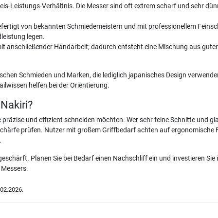
 Preis-Leistungs-Verhältnis. Die Messer sind oft extrem scharf und sehr d
fertigt von bekannten Schmiedemeistern und mit professionellem Feinschli
leistung legen.
it anschließender Handarbeit; dadurch entsteht eine Mischung aus guter 
nischen Schmieden und Marken, die lediglich japanisches Design verwend
lwissen helfen bei der Orientierung.
 Nakiri?
se präzise und effizient schneiden möchten. Wer sehr feine Schnitte und gl
sschärfe prüfen. Nutzer mit großem Griffbedarf achten auf ergonomische
.
 geschärft. Planen Sie bei Bedarf einen Nachschliff ein und investieren Si
s Messers.
02.2026.