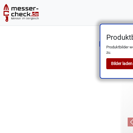
Produktb
Nakiri 18 
Produktbilder w
zu.
Bilder laden