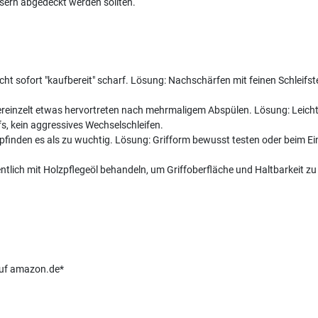
sern abgedeckt werden sollten.
ht sofort "kaufbereit" scharf. Lösung: Nachschärfen mit feinen Schleifs
ereinzelt etwas hervortreten nach mehrmaligem Abspülen. Lösung: Leich
s, kein aggressives Wechselschleifen.
mpfinden es als zu wuchtig. Lösung: Grifform bewusst testen oder beim Ei
tlich mit Holzpflegeöl behandeln, um Griffoberfläche und Haltbarkeit zu 
 auf amazon.de*