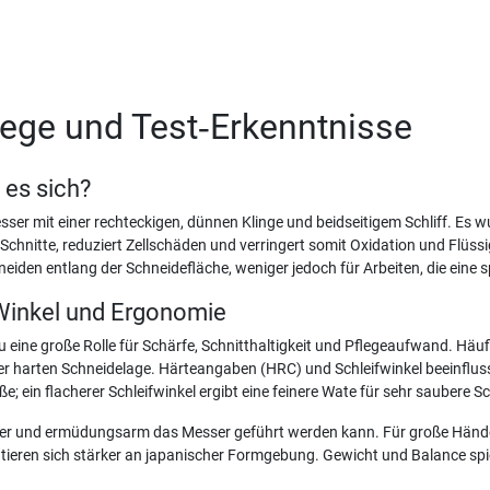
lege und Test‑Erkenntnisse
 es sich?
sser mit einer rechteckigen, dünnen Klinge und beidseitigem Schliff. Es w
 Schnitte, reduziert Zellschäden und verringert somit Oxidation und Flüss
eiden entlang der Schneidefläche, weniger jedoch für Arbeiten, die eine sp
 Winkel und Ergonomie
 eine große Rolle für Schärfe, Schnitthaltigkeit und Pflegeaufwand. Häufi
r harten Schneidelage. Härteangaben (HRC) und Schleifwinkel beeinflus
e; ein flacherer Schleifwinkel ergibt eine feinere Wate für sehr saubere Sc
cher und ermüdungsarm das Messer geführt werden kann. Für große Hände s
ntieren sich stärker an japanischer Formgebung. Gewicht und Balance spie