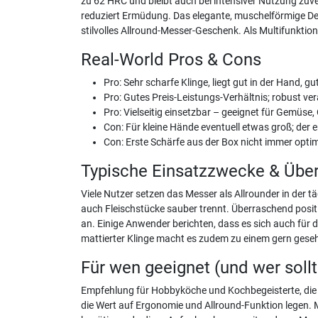
zu 62 HRC und bleibt auch bei intensiver Nutzung zuve
reduziert Ermüdung. Das elegante, muschelförmige Des
stilvolles Allround-Messer-Geschenk. Als Multifunktion
Real-World Pros & Cons
Pro: Sehr scharfe Klinge, liegt gut in der Hand,
Pro: Gutes Preis-Leistungs-Verhältnis; robust vera
Pro: Vielseitig einsetzbar – geeignet für Gemüse,
Con: Für kleine Hände eventuell etwas groß; der
Con: Erste Schärfe aus der Box nicht immer optim
Typische Einsatzzwecke & Übe
Viele Nutzer setzen das Messer als Allrounder in der t
auch Fleischstücke sauber trennt. Überraschend posit
an. Einige Anwender berichten, dass es sich auch für 
mattierter Klinge macht es zudem zu einem gern ges
Für wen geeignet (und wer soll
Empfehlung für Hobbyköche und Kochbegeisterte, die e
die Wert auf Ergonomie und Allround-Funktion legen. 