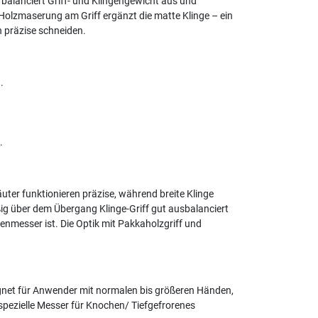
 balanciert Griff- und Klingengewicht aus und
Holzmaserung am Griff ergänzt die matte Klinge – ein
h präzise schneiden.
.
.
uter funktionieren präzise, während breite Klinge
ig über dem Übergang Klinge-Griff gut ausbalanciert
enmesser ist. Die Optik mit Pakkaholzgriff und
ignet für Anwender mit normalen bis größeren Händen,
spezielle Messer für Knochen/ Tiefgefrorenes