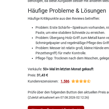
benötigen, da diese Aufgaben besser mit anderen Mes
Häufige Probleme & Lösungen
Häufige Kritikpunkte aus den Reviews betreffen:
Problem: Erste Schärfe—Spielraum vorhanden, nic
Paste, um eine stabilere Schneide zu erreichen.
Problem: Übergang Holz-Griff zum Metall kann v
Schmirgelpapier und regelmäßige Pflege des Griff
Problem: Messer ist relativ groß; kleine Hände e
Pinzettengriff) für mehr Kontrolle.
Pflege-Tipp: Trocknen nach dem Waschen, gelegen
Verkäufe:
50+ Mal im letzten Monat gekauft
Preis:
31,43 €
Kundenrezensionen:
1.586
Prüfe über den folgenden Button den aktuellen Preis
(
)
Zuletzt aktualisiert am 07.08.2026 02:12:26