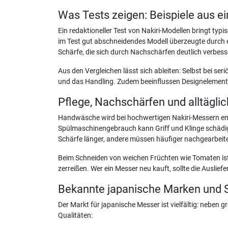
Was Tests zeigen: Beispiele aus e
Ein redaktioneller Test von Nakiri-Modellen bringt 
im Test gut abschneidendes Modell überzeugte durch e
Schärfe, die sich durch Nachschärfen deutlich verbess
Aus den Vergleichen lässt sich ableiten: Selbst bei s
und das Handling. Zudem beeinflussen Designelemente
Pflege, Nachschärfen und alltägli
Handwäsche wird bei hochwertigen Nakiri-Messern em
Spülmaschinengebrauch kann Griff und Klinge schädige
Schärfe länger, andere müssen häufiger nachgearbeitet w
Beim Schneiden von weichen Früchten wie Tomaten ist d
zerreißen. Wer ein Messer neu kauft, sollte die Auslie
Bekannte japanische Marken und
Der Markt für japanische Messer ist vielfältig: neben
Qualitäten: