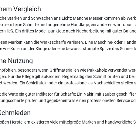
inem Vergleich
typische Stärken und Schwächen ans Licht: Manche Messer kommen ab Werk
xtrem feine Schnitte und angenehme Handlage; ein anderes war robust au
ern ließ. Ein drittes Modell punktete nach Nacharbeitung mit guter Balanc
eriösen Marken kann die Werksschärfe variieren. Eine Maschine- oder Handn
 wie Kullen an der Klinge oder eine bewusst stumpfe Spitze das Schnei
che Nutzung
pfohlen, besonders wenn Griffmaterialien wie Pakkaholz verwendet wer
n. Für die Pflege gilt außerdem: Regelmäßig den Schnitt prüfen und bei
erden. Ein Schleifstein oder ein professionelles Nachschleifen stellen si
ie Wate ein guter Indikator für Schärfe: Ein Nakiri mit sauber geschliff
ferungsschärfe prüfen und gegebenenfalls einen professionellen Service od
 Schmieden
 großen Herstellern existieren viele mittelgroße Marken und handwerklich