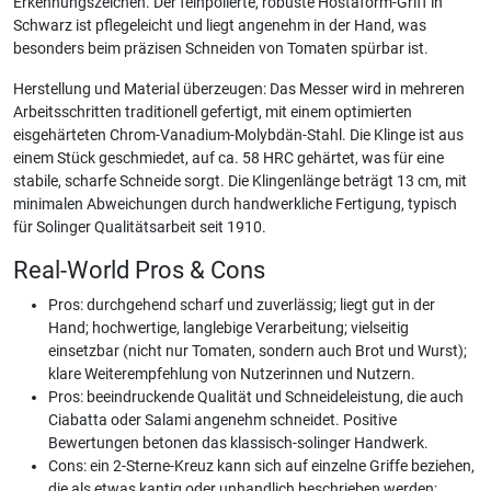
Erkennungszeichen. Der feinpolierte, robuste Hostaform-Griff in
Schwarz ist pflegeleicht und liegt angenehm in der Hand, was
besonders beim präzisen Schneiden von Tomaten spürbar ist.
Herstellung und Material überzeugen: Das Messer wird in mehreren
Arbeitsschritten traditionell gefertigt, mit einem optimierten
eisgehärteten Chrom-Vanadium-Molybdän-Stahl. Die Klinge ist aus
einem Stück geschmiedet, auf ca. 58 HRC gehärtet, was für eine
stabile, scharfe Schneide sorgt. Die Klingenlänge beträgt 13 cm, mit
minimalen Abweichungen durch handwerkliche Fertigung, typisch
für Solinger Qualitätsarbeit seit 1910.
Real-World Pros & Cons
Pros: durchgehend scharf und zuverlässig; liegt gut in der
Hand; hochwertige, langlebige Verarbeitung; vielseitig
einsetzbar (nicht nur Tomaten, sondern auch Brot und Wurst);
klare Weiterempfehlung von Nutzerinnen und Nutzern.
Pros: beeindruckende Qualität und Schneideleistung, die auch
Ciabatta oder Salami angenehm schneidet. Positive
Bewertungen betonen das klassisch-solinger Handwerk.
Cons: ein 2-Sterne-Kreuz kann sich auf einzelne Griffe beziehen,
die als etwas kantig oder unhandlich beschrieben werden;