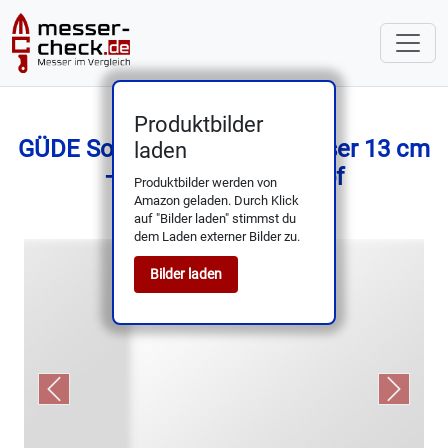
Produktbilder
GÜDE Solingen Tomatenmesser 13 cm
laden
– ALPHA, Doppelkropf
Produktbilder werden von
Amazon geladen. Durch Klick
auf "Bilder laden" stimmst du
dem Laden externer Bilder zu.
Bilder laden
Previous
Next