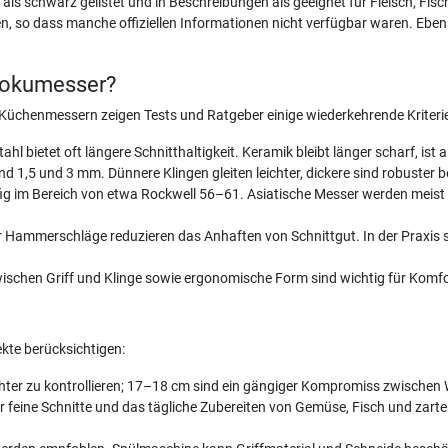
als schwarz gelistet und in Beschreibungen als geeignet für Fleisch, Fis
en, so dass manche offiziellen Informationen nicht verfügbar waren. Eben
tokumesser?
üchenmessern zeigen Tests und Ratgeber einige wiederkehrende Kriteri
hl bietet oft längere Schnitthaltigkeit. Keramik bleibt länger scharf, ist 
d 1,5 und 3 mm. Dünnere Klingen gleiten leichter, dickere sind robuster b
ig im Bereich von etwa Rockwell 56–61. Asiatische Messer werden meist s
Hammerschläge reduzieren das Anhaften von Schnittgut. In der Praxis s
chen Griff und Klinge sowie ergonomische Form sind wichtig für Komfor
kte berücksichtigen:
eichter zu kontrollieren; 17–18 cm sind ein gängiger Kompromiss zwischen 
r feine Schnitte und das tägliche Zubereiten von Gemüse, Fisch und zart