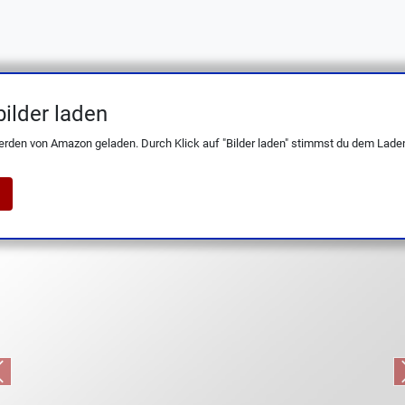
ilder laden
u 17,5 cm – scharf, Kullenschliff, ergono
erden von Amazon geladen. Durch Klick auf "Bilder laden" stimmst du dem Laden
Previous