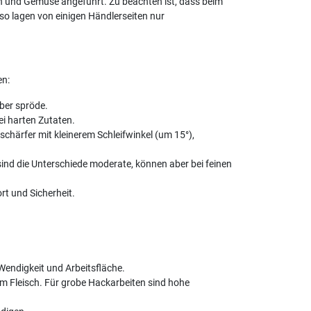
ch und Gemüse angeführt. Zu beachten ist, dass beim
so lagen von einigen Händlerseiten nur
en:
aber spröde.
ei harten Zutaten.
chärfer mit kleinerem Schleifwinkel (um 15°),
ind die Unterschiede moderate, können aber bei feinen
t und Sicherheit.
Wendigkeit und Arbeitsfläche.
em Fleisch. Für grobe Hackarbeiten sind hohe