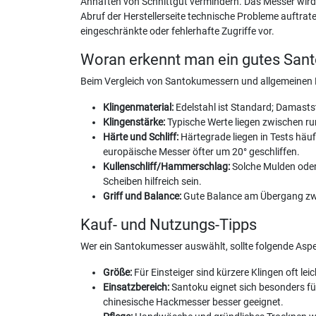
Anhaften von Schnittgut vermindern. Das Messer wird 
Abruf der Herstellerseite technische Probleme auftrat
eingeschränkte oder fehlerhafte Zugriffe vor.
Woran erkennt man ein gutes San
Beim Vergleich von Santokumessern und allgemeinen K
Klingenmaterial:
Edelstahl ist Standard; Damaststa
Klingenstärke:
Typische Werte liegen zwischen run
Härte und Schliff:
Härtegrade liegen in Tests häuf
europäische Messer öfter um 20° geschliffen.
Kullenschliff/Hammerschlag:
Solche Mulden oder 
Scheiben hilfreich sein.
Griff und Balance:
Gute Balance am Übergang zwis
Kauf- und Nutzungs-Tipps
Wer ein Santokumesser auswählt, sollte folgende Aspe
Größe:
Für Einsteiger sind kürzere Klingen oft l
Einsatzbereich:
Santoku eignet sich besonders fü
chinesische Hackmesser besser geeignet.