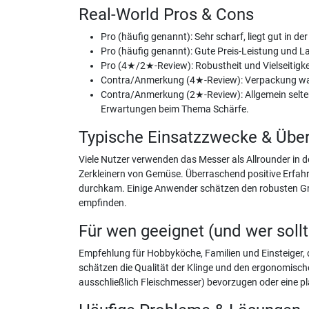
Real-World Pros & Cons
Pro (häufig genannt): Sehr scharf, liegt gut in d
Pro (häufig genannt): Gute Preis-Leistung und La
Pro (4★/2★-Review): Robustheit und Vielseitigkei
Contra/Anmerkung (4★-Review): Verpackung war ni
Contra/Anmerkung (2★-Review): Allgemein seltene 
Erwartungen beim Thema Schärfe.
Typische Einsatzzwecke & Übe
Viele Nutzer verwenden das Messer als Allrounder in 
Zerkleinern von Gemüse. Überraschend positive Erfahr
durchkam. Einige Anwender schätzen den robusten Gri
empfinden.
Für wen geeignet (und wer soll
Empfehlung für Hobbyköche, Familien und Einsteiger, 
schätzen die Qualität der Klinge und den ergonomischen
ausschließlich Fleischmesser) bevorzugen oder eine pla