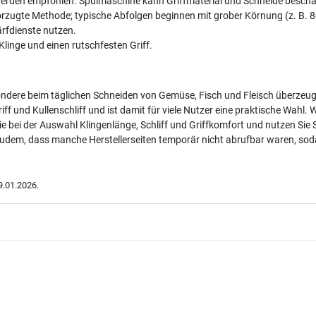
rden empfohlen. Spülmaschine kann Griffmaterial und Schneide beschä
vorzugte Methode; typische Abfolgen beginnen mit grober Körnung (z. B. 
ärfdienste nutzen.
linge und einen rutschfesten Griff.
ondere beim täglichen Schneiden von Gemüse, Fisch und Fleisch überzeuge
ff und Kullenschliff und ist damit für viele Nutzer eine praktische Wahl.
Sie bei der Auswahl Klingenlänge, Schliff und Griffkomfort und nutzen Sie 
e zudem, dass manche Herstellerseiten temporär nicht abrufbar waren, s
.01.2026.