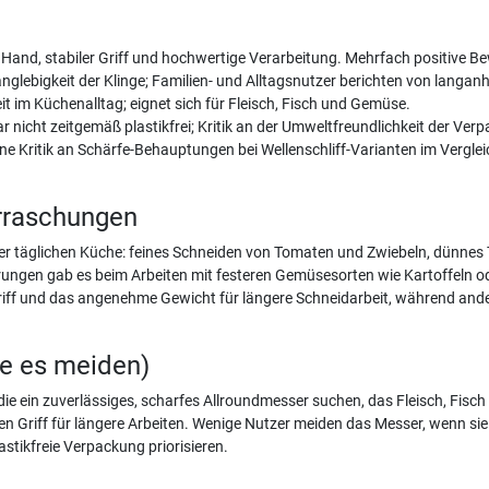
er Hand, stabiler Griff und hochwertige Verarbeitung. Mehrfach positive B
nglebigkeit der Klinge; Familien- und Alltagsnutzer berichten von langan
t im Küchenalltag; eignet sich für Fleisch, Fisch und Gemüse.
cht zeitgemäß plastikfrei; Kritik an der Umweltfreundlichkeit der Ver
Kritik an Schärfe-Behauptungen bei Wellenschliff-Varianten im Vergleich
rraschungen
der täglichen Küche: feines Schneiden von Tomaten und Zwiebeln, dünnes 
ungen gab es beim Arbeiten mit festeren Gemüsesorten wie Kartoffeln ode
ff und das angenehme Gewicht für längere Schneidarbeit, während ander
te es meiden)
die ein zuverlässiges, scharfes Allroundmesser suchen, das Fleisch, Fis
 Griff für längere Arbeiten. Wenige Nutzer meiden das Messer, wenn sie e
stikfreie Verpackung priorisieren.