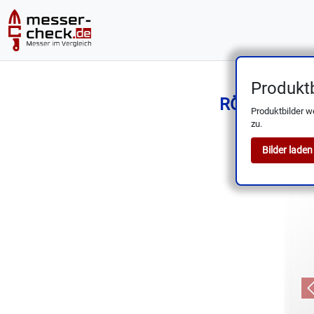
Produktb
RÖSLE Santok
Produktbilder w
zu.
Bilder laden