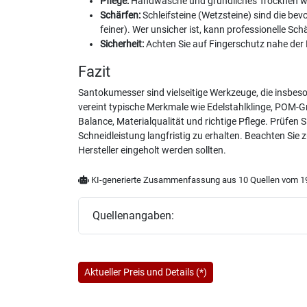
Pflege:
Handwäsche und gründliches Trocknen we
Schärfen:
Schleifsteine (Wetzsteine) sind die be
feiner). Wer unsicher ist, kann professionelle Sch
Sicherheit:
Achten Sie auf Fingerschutz nahe der K
Fazit
Santokumesser sind vielseitige Werkzeuge, die insbes
vereint typische Merkmale wie Edelstahlklinge, POM-Gri
Balance, Materialqualität und richtige Pflege. Prüfen 
Schneidleistung langfristig zu erhalten. Beachten Si
Hersteller eingeholt werden sollten.
KI-generierte Zusammenfassung aus 10 Quellen vom 19
Quellenangaben:
Aktueller Preis und Details (*)