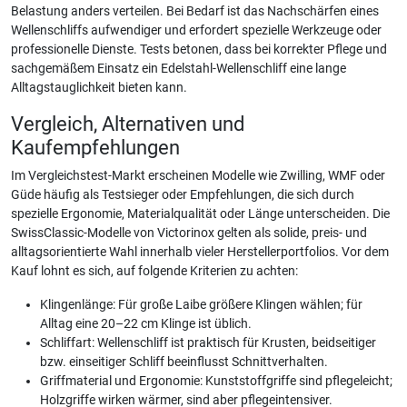
Belastung anders verteilen. Bei Bedarf ist das Nachschärfen eines
Wellenschliffs aufwendiger und erfordert spezielle Werkzeuge oder
professionelle Dienste. Tests betonen, dass bei korrekter Pflege und
sachgemäßem Einsatz ein Edelstahl-Wellenschliff eine lange
Alltagstauglichkeit bieten kann.
Vergleich, Alternativen und
Kaufempfehlungen
Im Vergleichstest-Markt erscheinen Modelle wie Zwilling, WMF oder
Güde häufig als Testsieger oder Empfehlungen, die sich durch
spezielle Ergonomie, Materialqualität oder Länge unterscheiden. Die
SwissClassic-Modelle von Victorinox gelten als solide, preis- und
alltagsorientierte Wahl innerhalb vieler Herstellerportfolios. Vor dem
Kauf lohnt es sich, auf folgende Kriterien zu achten:
Klingenlänge: Für große Laibe größere Klingen wählen; für
Alltag eine 20–22 cm Klinge ist üblich.
Schliffart: Wellenschliff ist praktisch für Krusten, beidseitiger
bzw. einseitiger Schliff beeinflusst Schnittverhalten.
Griffmaterial und Ergonomie: Kunststoffgriffe sind pflegeleicht;
Holzgriffe wirken wärmer, sind aber pflegeintensiver.