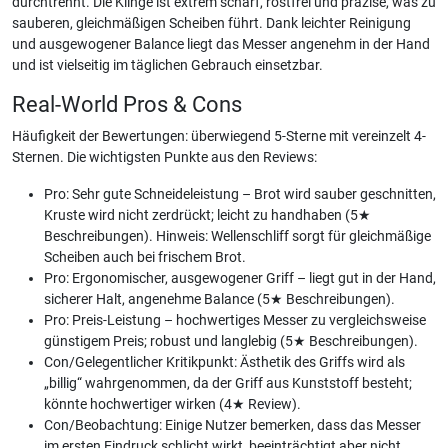
durchtrennt. Die Klinge ist extrem scharf, rostfrei und präzise, was zu
sauberen, gleichmäßigen Scheiben führt. Dank leichter Reinigung
und ausgewogener Balance liegt das Messer angenehm in der Hand
und ist vielseitig im täglichen Gebrauch einsetzbar.
Real-World Pros & Cons
Häufigkeit der Bewertungen: überwiegend 5-Sterne mit vereinzelt 4-
Sternen. Die wichtigsten Punkte aus den Reviews:
Pro: Sehr gute Schneideleistung – Brot wird sauber geschnitten,
Kruste wird nicht zerdrückt; leicht zu handhaben (5★
Beschreibungen). Hinweis: Wellenschliff sorgt für gleichmäßige
Scheiben auch bei frischem Brot.
Pro: Ergonomischer, ausgewogener Griff – liegt gut in der Hand,
sicherer Halt, angenehme Balance (5★ Beschreibungen).
Pro: Preis-Leistung – hochwertiges Messer zu vergleichsweise
günstigem Preis; robust und langlebig (5★ Beschreibungen).
Con/Gelegentlicher Kritikpunkt: Ästhetik des Griffs wird als
„billig“ wahrgenommen, da der Griff aus Kunststoff besteht;
könnte hochwertiger wirken (4★ Review).
Con/Beobachtung: Einige Nutzer bemerken, dass das Messer
im ersten Eindruck schlicht wirkt, beeinträchtigt aber nicht