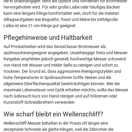
die in unabhängigen Tests als typisch und vorteilhaft für Brotmesser
hervorgehoben wird. Für sehr große Laibe oder häufiges Backen
kann eine längere Klinge komfortabler sein, doch für die meisten
Alltagsaufgaben wie Baguette, Toast und kleine bis mittelgroße
Laibe ist eine 21-cm-Klinge gut geeignet.
Pflegehinweise und Haltbarkeit
Auf Produktseiten wird das SwissClassic Brotmesser als
spülmaschinengeeignet angegeben. Unabhängige Tests und Messer-
Ratgeber empfehlen jedoch generell, hochwertige Messer schonend
von Hand mit Wasser und milder Seife zu reinigen und sofort zu
trocknen. Der Grund ist, dass aggressivere Reinigungszyklen und
hohe Temperaturen in Spülmaschinen Griffe, Nieten und die
allgemeine Oberflächenqualität beeinträchtigen können. Wer die
maximale Lebensdauer und Optik erhalten möchte, sollte das Messer
nach Gebrauch kurz von Hand reinigen und auf hölzernen oder
Kunststoff-Schneidbrettern verwenden.
Wie scharf bleibt ein Wellenschliff?
Wellenschliff-Messer behalten in der Praxis oft länger eine
akzeptable Schneide als glatte Klingen, weil die Zähnchen die