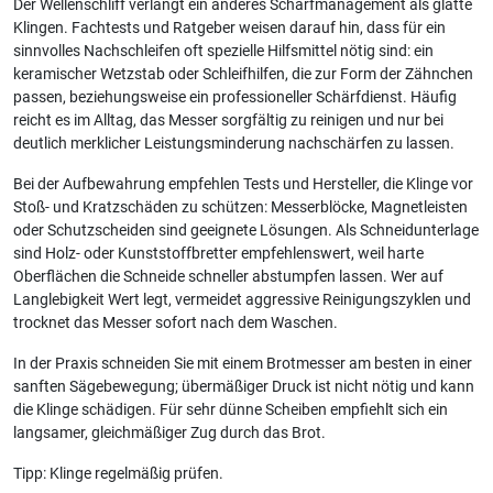
Der Wellenschliff verlangt ein anderes Schärfmanagement als glatte
Klingen. Fachtests und Ratgeber weisen darauf hin, dass für ein
sinnvolles Nachschleifen oft spezielle Hilfsmittel nötig sind: ein
keramischer Wetzstab oder Schleifhilfen, die zur Form der Zähnchen
passen, beziehungsweise ein professioneller Schärfdienst. Häufig
reicht es im Alltag, das Messer sorgfältig zu reinigen und nur bei
deutlich merklicher Leistungsminderung nachschärfen zu lassen.
Bei der Aufbewahrung empfehlen Tests und Hersteller, die Klinge vor
Stoß- und Kratzschäden zu schützen: Messerblöcke, Magnetleisten
oder Schutzscheiden sind geeignete Lösungen. Als Schneidunterlage
sind Holz- oder Kunststoffbretter empfehlenswert, weil harte
Oberflächen die Schneide schneller abstumpfen lassen. Wer auf
Langlebigkeit Wert legt, vermeidet aggressive Reinigungszyklen und
trocknet das Messer sofort nach dem Waschen.
In der Praxis schneiden Sie mit einem Brotmesser am besten in einer
sanften Sägebewegung; übermäßiger Druck ist nicht nötig und kann
die Klinge schädigen. Für sehr dünne Scheiben empfiehlt sich ein
langsamer, gleichmäßiger Zug durch das Brot.
Tipp: Klinge regelmäßig prüfen.