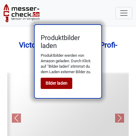
Produktbilder
Victorinox Swiss Classic Profi-
laden
Brotmesser 21 cm
Produktbilder werden von
Amazon geladen. Durch Klick
auf "Bilder laden" stimmst du
dem Laden externer Bilder zu.
Bilder laden
Previous
Next