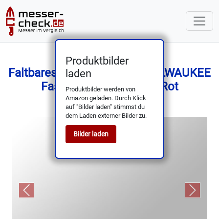
Produktbilder
Faltbares Taschenmesser MILWAUKEE
laden
Fastback 4932471357, Rot
Produktbilder werden von
Amazon geladen. Durch Klick
auf "Bilder laden" stimmst du
dem Laden externer Bilder zu.
Bilder laden
Previous
Next