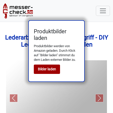
Produktbilder
Lederarbeitsmesser mit Holzgriff - DIY
laden
Lederhandwerk Schneiden
Produktbilder werden von
Amazon geladen. Durch Klick
auf "Bilder laden" stimmst du
dem Laden externer Bilder zu.
Bilder laden
Previous
Next