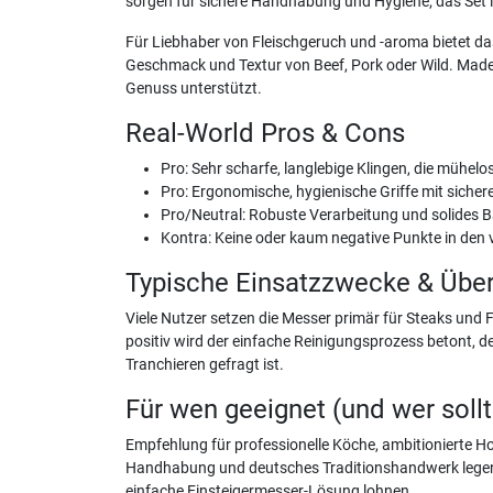
sorgen für sichere Handhabung und Hygiene; das Set is
Für Liebhaber von Fleischgeruch und -aroma bietet das
Geschmack und Textur von Beef, Pork oder Wild. Made in
Genuss unterstützt.
Real-World Pros & Cons
Pro: Sehr scharfe, langlebige Klingen, die mühelo
Pro: Ergonomische, hygienische Griffe mit siche
Pro/Neutral: Robuste Verarbeitung und solides Ba
Kontra: Keine oder kaum negative Punkte in den 
Typische Einsatzzwecke & Übe
Viele Nutzer setzen die Messer primär für Steaks und 
positiv wird der einfache Reinigungsprozess betont, de
Tranchieren gefragt ist.
Für wen geeignet (und wer soll
Empfehlung für professionelle Köche, ambitionierte Hobb
Handhabung und deutsches Traditionshandwerk legen. Me
einfache Einsteigermesser-Lösung lohnen.