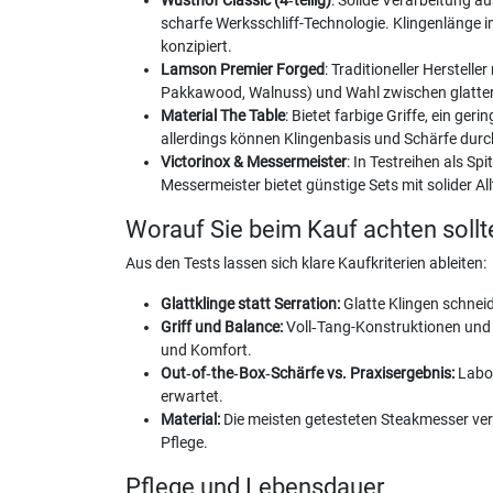
Wüsthof Classic (4‑teilig)
: Solide Verarbeitung 
scharfe Werksschliff-Technologie. Klingenlänge 
konzipiert.
Lamson Premier Forged
: Traditioneller Herstell
Pakkawood, Walnuss) und Wahl zwischen glatter u
Material The Table
: Bietet farbige Griffe, ein g
allerdings können Klingenbasis und Schärfe du
Victorinox & Messermeister
: In Testreihen als S
Messermeister bietet günstige Sets mit solider Al
Worauf Sie beim Kauf achten sollt
Aus den Tests lassen sich klare Kaufkriterien ableiten:
Glattklinge statt Serration:
Glatte Klingen schneid
Griff und Balance:
Voll‑Tang-Konstruktionen und g
und Komfort.
Out‑of‑the‑Box‑Schärfe vs. Praxisergebnis:
Labor
erwartet.
Material:
Die meisten getesteten Steakmesser ver
Pflege.
Pflege und Lebensdauer