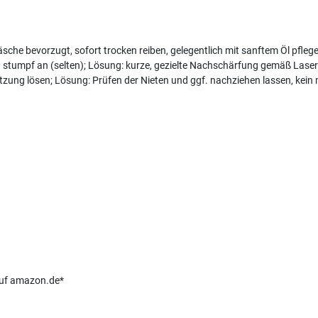
che bevorzugt, sofort trocken reiben, gelegentlich mit sanftem Öl pfleg
n stumpf an (selten); Lösung: kurze, gezielte Nachschärfung gemäß Laser
 Nutzung lösen; Lösung: Prüfen der Nieten und ggf. nachziehen lassen, k
 auf amazon.de*