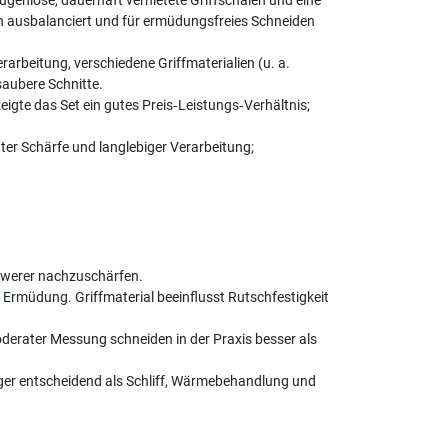
enlose, dauerhaft vernietete Griffschalen und eine
ch ausbalanciert und für ermüdungsfreies Schneiden
erarbeitung, verschiedene Griffmaterialien (u. a.
saubere Schnitte.
eigte das Set ein gutes Preis‑Leistungs‑Verhältnis;
ter Schärfe und langlebiger Verarbeitung;
chwerer nachzuschärfen.
 Ermüdung. Griffmaterial beeinflusst Rutschfestigkeit
erater Messung schneiden in der Praxis besser als
iger entscheidend als Schliff, Wärmebehandlung und