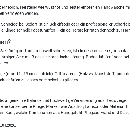
ät erheblich. Hersteller wie Wüsthof und Tester empfehlen Handwäsche m
en vermieden werden.
hneide; bei Bedarf ist ein Schleifstein oder ein professioneller Schärfdi
ie Klinge schneller abstumpfen — einige Hersteller raten dennoch zur Ha
nen?
 häufig und anspruchsvoll schneiden, ist ein geschmiedetes, ausbalanc
ei farbigen Sets mit Block eine praktische Lösung. Budgetkäufer finden be
llten.
ge (rund 11–13 cm ist üblich), Griffmaterial (Holz vs. Kunststoff) und 
achschärfen zu lassen oder selbst zu pflegen.
te, angenehme Balance und hochwertige Verarbeitung aus. Tests zeigen, 
nd eine konsequente Pflege. Marken wie Wüsthof, Lamson oder Material Th
or dem Kauf, welche Kombination aus Handgefühl, Pflegeaufwand und Design
.01.2026.