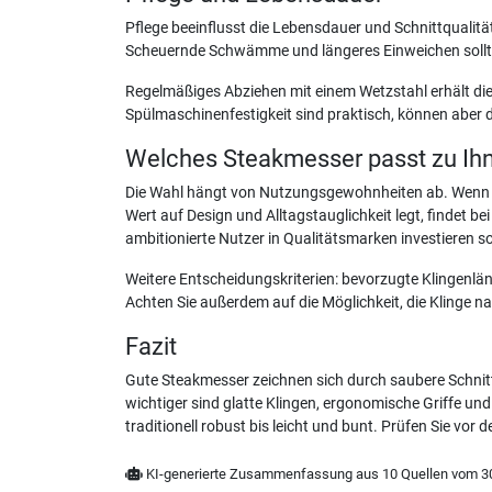
Pflege beeinflusst die Lebensdauer und Schnittqualit
Scheuernde Schwämme und längeres Einweichen sollt
Regelmäßiges Abziehen mit einem Wetzstahl erhält die Sc
Spülmaschinenfestigkeit sind praktisch, können aber d
Welches Steakmesser passt zu Ih
Die Wahl hängt von Nutzungsgewohnheiten ab. Wenn Sie
Wert auf Design und Alltagstauglichkeit legt, findet b
ambitionierte Nutzer in Qualitätsmarken investieren so
Weitere Entscheidungskriterien: bevorzugte Klingenlän
Achten Sie außerdem auf die Möglichkeit, die Klinge n
Fazit
Gute Steakmesser zeichnen sich durch saubere Schnit
wichtiger sind glatte Klingen, ergonomische Griffe u
traditionell robust bis leicht und bunt. Prüfen Sie v
KI-generierte Zusammenfassung aus 10 Quellen vom 30