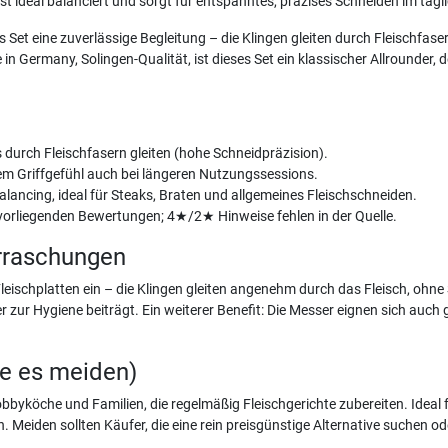
t ideal balanciert und sorgt für entspanntes, präzises Schneiden im täg
 Set eine zuverlässige Begleitung – die Klingen gleiten durch Fleischfas
 Germany, Solingen-Qualität, ist dieses Set ein klassischer Allrounder, d
s durch Fleischfasern gleiten (hohe Schneidpräzision).
rem Griffgefühl auch bei längeren Nutzungssessions.
lancing, ideal für Steaks, Braten und allgemeines Fleischschneiden.
vorliegenden Bewertungen; 4★/2★ Hinweise fehlen in der Quelle.
rraschungen
Fleischplatten ein – die Klingen gleiten angenehm durch das Fleisch, ohn
r zur Hygiene beiträgt. Ein weiterer Benefit: Die Messer eignen sich auch 
te es meiden)
yköche und Familien, die regelmäßig Fleischgerichte zubereiten. Ideal für 
iden sollten Käufer, die eine rein preisgünstige Alternative suchen oder