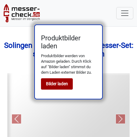
Produktbilder
Solingen 6-teiliges Gemüse-Messer-Set:
laden
scharf & ergonomisch
Produktbilder werden von
Amazon geladen. Durch Klick
auf "Bilder laden" stimmst du
dem Laden externer Bilder zu.
Bilder laden
Previous
Next