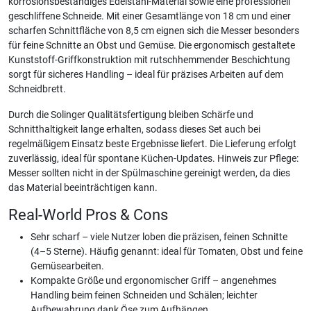
korrosionsbeständiges Edelstahl-Material sowie eine professionell
geschliffene Schneide. Mit einer Gesamtlänge von 18 cm und einer
scharfen Schnittfläche von 8,5 cm eignen sich die Messer besonders
für feine Schnitte an Obst und Gemüse. Die ergonomisch gestaltete
Kunststoff-Griffkonstruktion mit rutschhemmender Beschichtung
sorgt für sicheres Handling – ideal für präzises Arbeiten auf dem
Schneidbrett.
Durch die Solinger Qualitätsfertigung bleiben Schärfe und
Schnitthaltigkeit lange erhalten, sodass dieses Set auch bei
regelmäßigem Einsatz beste Ergebnisse liefert. Die Lieferung erfolgt
zuverlässig, ideal für spontane Küchen-Updates. Hinweis zur Pflege:
Messer sollten nicht in der Spülmaschine gereinigt werden, da dies
das Material beeinträchtigen kann.
Real-World Pros & Cons
Sehr scharf – viele Nutzer loben die präzisen, feinen Schnitte
(4–5 Sterne). Häufig genannt: ideal für Tomaten, Obst und feine
Gemüsearbeiten.
Kompakte Größe und ergonomischer Griff – angenehmes
Handling beim feinen Schneiden und Schälen; leichter
Aufbewahrung dank Öse zum Aufhängen.