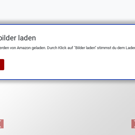
ilder laden
tes Edelstahl-Besteck-Set: Messer, Gabeln,
erden von Amazon geladen. Durch Klick auf "Bilder laden" stimmst du dem Laden
Previous