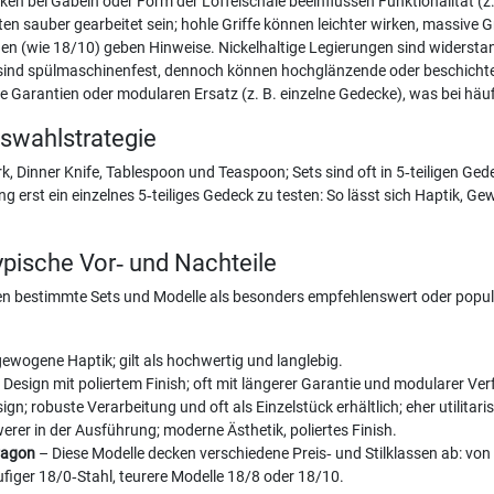
en bei Gabeln oder Form der Löffelschale beeinflussen Funktionalität (z. 
ten sauber gearbeitet sein; hohle Griffe können leichter wirken, massive Gri
en (wie 18/10) geben Hinweise. Nickelhaltige Legierungen sind widersta
ts sind spülmaschinenfest, dennoch können hochglänzende oder beschichte
ge Garantien oder modularen Ersatz (z. B. einzelne Gedecke), was bei häuf
swahlstrategie
k, Dinner Knife, Tablespoon und Teaspoon; Sets sind oft in 5‑teiligen G
 erst ein einzelnes 5‑teiliges Gedeck zu testen: So lässt sich Haptik, Ge
ypische Vor‑ und Nachteile
 bestimmte Sets und Modelle als besonders empfehlenswert oder populär
ewogene Haptik; gilt als hochwertig und langlebig.
s Design mit poliertem Finish; oft mit längerer Garantie und modularer Ver
gn; robuste Verarbeitung und oft als Einzelstück erhältlich; eher utilitaris
erer in der Ausführung; moderne Ästhetik, poliertes Finish.
ragon
– Diese Modelle decken verschiedene Preis‑ und Stilklassen ab: von m
figer 18/0‑Stahl, teurere Modelle 18/8 oder 18/10.