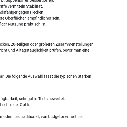
B. Suppenlöffel, Dessertlöffel).
ffe vermitteln Stabilität.
ndsfähiger gegen Flecken.
te Oberflächen empfindlicher sein.
iger Nutzung praktisch ist.
edecken, 20‑teiligen oder größeren Zusammenstellungen
wicht und Alltagstauglichkeit prüfen, bevor man eine
. Die folgende Auswahl fasst die typischen Stärken
fügbarkeit; sehr gut in Tests bewertet.
tisch in der Optik.
odern bis traditionell, von budgetorientiert bis