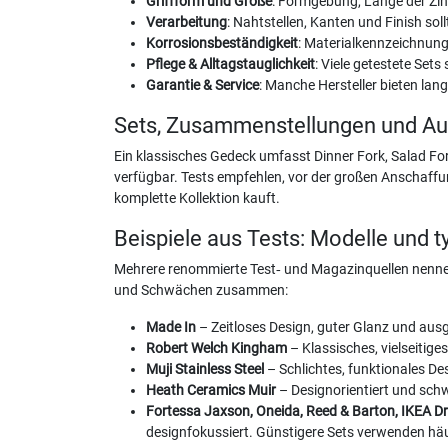
Griffform und Größe
: Formgebung, Länge der Zink
Verarbeitung
: Nahtstellen, Kanten und Finish soll
Korrosionsbeständigkeit
: Materialkennzeichnung
Pflege & Alltagstauglichkeit
: Viele getestete Se
Garantie & Service
: Manche Hersteller bieten lan
Sets, Zusammenstellungen und Au
Ein klassisches Gedeck umfasst Dinner Fork, Salad For
verfügbar. Tests empfehlen, vor der großen Anschaffung
komplette Kollektion kauft.
Beispiele aus Tests: Modelle und t
Mehrere renommierte Test‑ und Magazinquellen nennen
und Schwächen zusammen:
Made In
– Zeitloses Design, guter Glanz und ausg
Robert Welch Kingham
– Klassisches, vielseitige
Muji Stainless Steel
– Schlichtes, funktionales Desi
Heath Ceramics Muir
– Designorientiert und schw
Fortessa Jaxson, Oneida, Reed & Barton, IKEA D
designfokussiert. Günstigere Sets verwenden häu