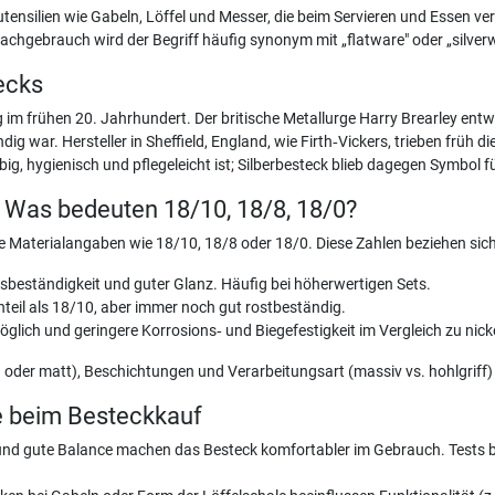
utensilien wie Gabeln, Löffel und Messer, die beim Servieren und Essen v
chgebrauch wird der Begriff häufig synonym mit „flatware" oder „silver
ecks
im frühen 20. Jahrhundert. Der britische Metallurge Harry Brearley ent
ndig war. Hersteller in Sheffield, England, wie Firth‑Vickers, trieben frü
ebig, hygienisch und pflegeleicht ist; Silberbesteck blieb dagegen Symbol 
 Was bedeuten 18/10, 18/8, 18/0?
 Materialangaben wie 18/10, 18/8 oder 18/0. Diese Zahlen beziehen sich 
nsbeständigkeit und guter Glanz. Häufig bei höherwertigen Sets.
anteil als 18/10, aber immer noch gut rostbeständig.
 möglich und geringere Korrosions‑ und Biegefestigkeit im Vergleich zu nic
d oder matt), Beschichtungen und Verarbeitungsart (massiv vs. hohlgriff) 
e beim Besteckkauf
nd gute Balance machen das Besteck komfortabler im Gebrauch. Tests be