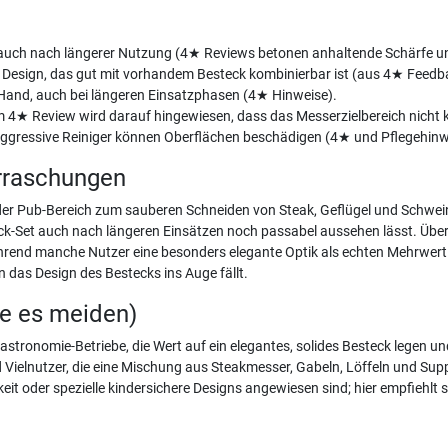
 auch nach längerer Nutzung (4★ Reviews betonen anhaltende Schärfe und
es Design, das gut mit vorhandem Besteck kombinierbar ist (aus 4★ Feed
der Hand, auch bei längeren Einsatzphasen (4★ Hinweise).
nem 4★ Review wird darauf hingewiesen, dass das Messerzielbereich nicht k
 aggressive Reiniger können Oberflächen beschädigen (4★ und Pflegehin
rraschungen
der Pub-Bereich zum sauberen Schneiden von Steak, Geflügel und Schwein
eck-Set auch nach längeren Einsätzen noch passabel aussehen lässt. Überr
rend manche Nutzer eine besonders elegante Optik als echten Mehrwert
 das Design des Bestecks ins Auge fällt.
te es meiden)
astronomie-Betriebe, die Wert auf ein elegantes, solides Besteck legen u
 Vielnutzer, die eine Mischung aus Steakmesser, Gabeln, Löffeln und Sup
keit oder spezielle kindersichere Designs angewiesen sind; hier empfiehlt