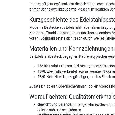
Der Begriff „cutlery" umfasst die gebräuchlichen Tisch
primär Schneidwerkzeuge wie Messer; im heutigen Spra
Kurzgeschichte des Edelstahlbest
Moderne Bestecke aus Edelstahl haben ihren Ursprung 
Kohlenstoffstahl, die nicht anlief und korrosionsbestä
voran. Edelstahl setzte sich rasch durch, weil es langl
Materialien und Kennzeichnungen:
Bei Edelstahlbesteck begegnen Käufern typischerweise
18/10
: Enthält Chrom und Nickel; hohe Korrosio
18/8
: Ebenfalls verbreitet, etwas weniger Nickel
18/0
: Kein Nickel; preisgünstiger, mattes Finish
Zusätzlich spielen Oberflächenfinish (poliert/spiegeln
Worauf achten: Qualitätsmerkmal
Gewicht und Balance
: Ein angenehmes Gewicht u
Stücke störend sein können.