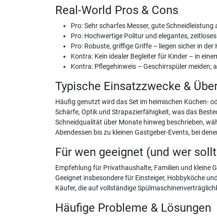
Real-World Pros & Cons
Pro: Sehr scharfes Messer, gute Schneidleistung
Pro: Hochwertige Politur und elegantes, zeitlos
Pro: Robuste, griffige Griffe – liegen sicher in 
Kontra: Kein idealer Begleiter für Kinder – in ei
Kontra: Pflegehinweis – Geschirrspüler meiden;
Typische Einsatzzwecke & Übe
Häufig genutzt wird das Set im heimischen Küchen- o
Schärfe, Optik und Strapazierfähigkeit, was das Best
Schneidqualität über Monate hinweg beschrieben, wäh
Abendessen bis zu kleinen Gastgeber-Events, bei denen
Für wen geeignet (und wer soll
Empfehlung für Privathaushalte, Familien und kleine G
Geeignet insbesondere für Einsteiger, Hobbyköche und
Käufer, die auf vollständige Spülmaschinenverträglich
Häufige Probleme & Lösungen