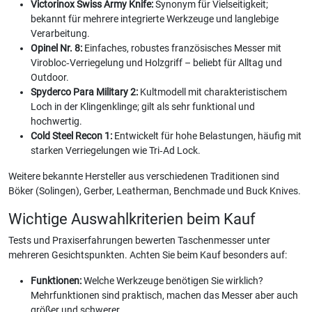
Victorinox Swiss Army Knife:
Synonym für Vielseitigkeit;
bekannt für mehrere integrierte Werkzeuge und langlebige
Verarbeitung.
Opinel Nr. 8:
Einfaches, robustes französisches Messer mit
Virobloc‑Verriegelung und Holzgriff – beliebt für Alltag und
Outdoor.
Spyderco Para Military 2:
Kultmodell mit charakteristischem
Loch in der Klingenklinge; gilt als sehr funktional und
hochwertig.
Cold Steel Recon 1:
Entwickelt für hohe Belastungen, häufig mit
starken Verriegelungen wie Tri‑Ad Lock.
Weitere bekannte Hersteller aus verschiedenen Traditionen sind
Böker (Solingen), Gerber, Leatherman, Benchmade und Buck Knives.
Wichtige Auswahlkriterien beim Kauf
Tests und Praxiserfahrungen bewerten Taschenmesser unter
mehreren Gesichtspunkten. Achten Sie beim Kauf besonders auf:
Funktionen:
Welche Werkzeuge benötigen Sie wirklich?
Mehrfunktionen sind praktisch, machen das Messer aber auch
größer und schwerer.