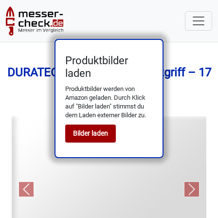
Produktbilder
DURATECH Klappmesser Holzgriff – 17
laden
cm, 7CR17 Stahl
Produktbilder werden von
Amazon geladen. Durch Klick
auf "Bilder laden" stimmst du
dem Laden externer Bilder zu.
Bilder laden
Previous
Next