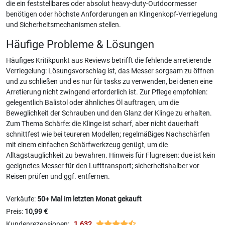
die ein feststellbares oder absolut heavy-duty-Outdoormesser
benötigen oder höchste Anforderungen an Klingenkopf-Verriegelung
und Sicherheitsmechanismen stellen.
Häufige Probleme & Lösungen
Häufiges Kritikpunkt aus Reviews betrifft die fehlende arretierende
Verriegelung: Lösungsvorschlag ist, das Messer sorgsam zu öffnen
und zu schließen und es nur für tasks zu verwenden, bei denen eine
Arretierung nicht zwingend erforderlich ist. Zur Pflege empfohlen:
gelegentlich Balistol oder ähnliches Öl auftragen, um die
Beweglichkeit der Schrauben und den Glanz der Klinge zu erhalten.
Zum Thema Schärfe: die Klinge ist scharf, aber nicht dauerhaft
schnittfest wie bei teureren Modellen; regelmäßiges Nachschärfen
mit einem einfachen Schärfwerkzeug genügt, um die
Alltagstauglichkeit zu bewahren. Hinweis für Flugreisen: due ist kein
geeignetes Messer für den Lufttransport; sicherheitshalber vor
Reisen prüfen und ggf. entfernen.
Verkäufe:
50+ Mal im letzten Monat gekauft
Preis:
10,99 €
Kundenrezensionen:
1.632