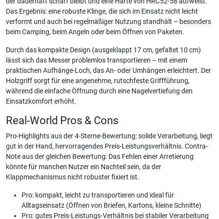
der dauerhaft scharf bleibt und eine Härte von HRC52-58 aufweist.
Das Ergebnis: eine robuste Klinge, die sich im Einsatz nicht leicht
verformt und auch bei regelmäßiger Nutzung standhält – besonders
beim Camping, beim Angeln oder beim Öffnen von Paketen.
Durch das kompakte Design (ausgeklappt 17 cm, gefaltet 10 cm)
lässt sich das Messer problemlos transportieren – mit einem
praktischen Aufhänge-Loch, das An- oder Umhängen erleichtert. Der
Holzgriff sorgt für eine angenehme, rutschfeste Griffführung,
während die einfache Öffnung durch eine Nagelvertiefung den
Einsatzkomfort erhöht.
Real-World Pros & Cons
Pro-Highlights aus der 4-Sterne-Bewertung: solide Verarbeitung, liegt
gut in der Hand, hervorragendes Preis-Leistungsverhältnis. Contra-
Note aus der gleichen Bewertung: Das Fehlen einer Arretierung
könnte für manchen Nutzer ein Nachteil sein, da der
Klappmechanismus nicht robuster fixiert ist.
Pro: kompakt, leicht zu transportieren und ideal für
Alltagseinsatz (Öffnen von Briefen, Kartons, kleine Schnitte)
Pro: gutes Preis-Leistungs-Verhältnis bei stabiler Verarbeitung