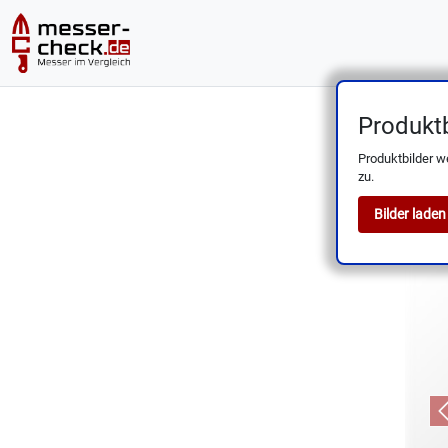
Produktb
CJRB B
Produktbilder w
zu.
Bilder laden