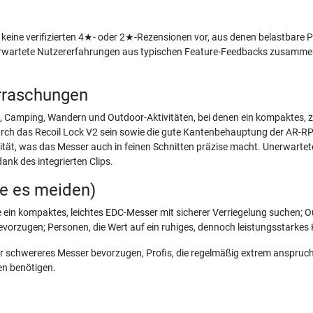
n keine verifizierten 4★- oder 2★-Rezensionen vor, aus denen belastbar
 erwartete Nutzererfahrungen aus typischen Feature-Feedbacks zusamm
rraschungen
 Camping, Wandern und Outdoor-Aktivitäten, bei denen ein kompaktes, z
urch das Recoil Lock V2 sein sowie die gute Kantenbehauptung der AR-RP
ität, was das Messer auch in feinen Schnitten präzise macht. Unerwart
ank des integrierten Clips.
te es meiden)
e ein kompaktes, leichtes EDC-Messer mit sicherer Verriegelung suchen; O
orzugen; Personen, die Wert auf ein ruhiges, dennoch leistungsstarkes K
der schwereres Messer bevorzugen, Profis, die regelmäßig extrem anspruch
en benötigen.