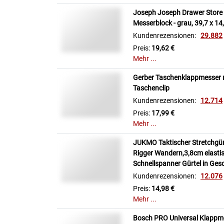
Joseph Joseph Drawer Store -
Messerblock - grau, 39,7 x 14,
Kundenrezensionen:
29.882
Preis:
19,62 €
Mehr ...
Gerber Taschenklappmesser mi
Taschenclip
Kundenrezensionen:
12.714
Preis:
17,99 €
Mehr ...
JUKMO Taktischer Stretchgürte
Rigger Wandern,3,8cm elasti
Schnellspanner Gürtel in Ge
Kundenrezensionen:
12.076
Preis:
14,98 €
Mehr ...
Bosch PRO Universal Klappmes