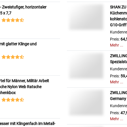
 Zweistufiger, horizontaler
SHAN ZU 
5 x 7,7
Küchenmes
kohlenst
G10-Griff
Kundenre
Preis:
64,
t glatter Klinge und
Mehr ...
ZWILLING 
Spezialst
Kundenre
Preis:
59,
l für Männer, Militär Arbeit
Mehr ...
sche Nylon Web Ratsche
schenkbox
ZWILLING
Germany
Kundenre
Preis:
47,
Mehr ...
ser mit Klingenfach im Metall-