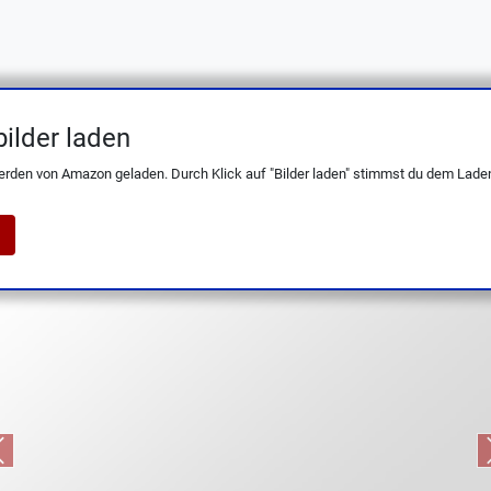
ilder laden
olt: 3.25'' AR-RPM9 Klinge, G10 Griff, Reco
erden von Amazon geladen. Durch Klick auf "Bilder laden" stimmst du dem Laden
Previous