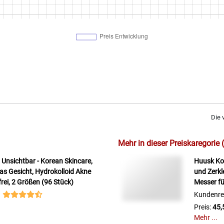
Die 
Mehr in dieser Preiskaregorie 
h Unsichtbar - Korean Skincare,
Huusk Ko
das Gesicht, Hydrokolloid Akne
und Zerkl
frei, 2 Größen (96 Stück)
Messer f
Kundenre
Preis:
45,
Mehr ...