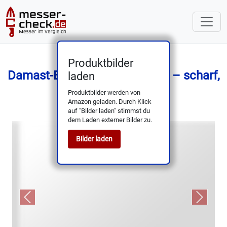
Produktbilder
Damast-Blockmesser 30,5 cm – scharf,
laden
Bleiholzgriff
Produktbilder werden von
Amazon geladen. Durch Klick
auf "Bilder laden" stimmst du
dem Laden externer Bilder zu.
Bilder laden
Previous
Next