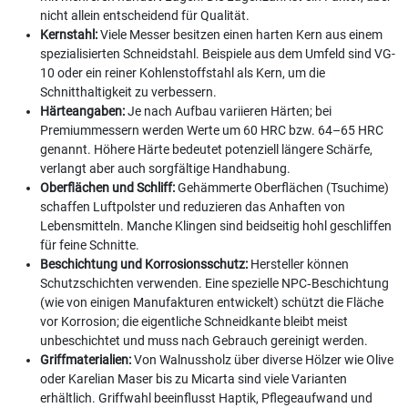
nicht allein entscheidend für Qualität.
Kernstahl:
Viele Messer besitzen einen harten Kern aus einem
spezialisierten Schneidstahl. Beispiele aus dem Umfeld sind VG-
10 oder ein reiner Kohlenstoffstahl als Kern, um die
Schnitthaltigkeit zu verbessern.
Härteangaben:
Je nach Aufbau variieren Härten; bei
Premiummessern werden Werte um 60 HRC bzw. 64–65 HRC
genannt. Höhere Härte bedeutet potenziell längere Schärfe,
verlangt aber auch sorgfältige Handhabung.
Oberflächen und Schliff:
Gehämmerte Oberflächen (Tsuchime)
schaffen Luftpolster und reduzieren das Anhaften von
Lebensmitteln. Manche Klingen sind beidseitig hohl geschliffen
für feine Schnitte.
Beschichtung und Korrosionsschutz:
Hersteller können
Schutzschichten verwenden. Eine spezielle NPC‑Beschichtung
(wie von einigen Manufakturen entwickelt) schützt die Fläche
vor Korrosion; die eigentliche Schneidkante bleibt meist
unbeschichtet und muss nach Gebrauch gereinigt werden.
Griffmaterialien:
Von Walnussholz über diverse Hölzer wie Olive
oder Karelian Maser bis zu Micarta sind viele Varianten
erhältlich. Griffwahl beeinflusst Haptik, Pflegeaufwand und