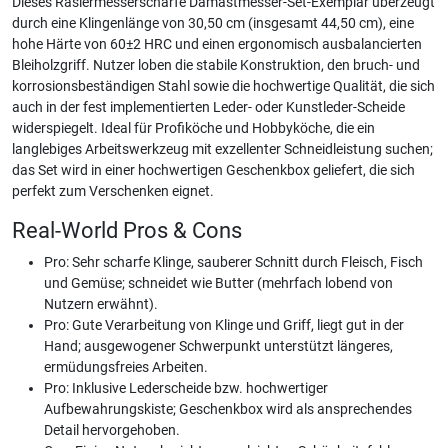
Dieses Rasiermesserscharfe Damastmesser-Set-Exemplar überzeugt
durch eine Klingenlänge von 30,50 cm (insgesamt 44,50 cm), eine
hohe Härte von 60±2 HRC und einen ergonomisch ausbalancierten
Bleiholzgriff. Nutzer loben die stabile Konstruktion, den bruch- und
korrosionsbeständigen Stahl sowie die hochwertige Qualität, die sich
auch in der fest implementierten Leder- oder Kunstleder-Scheide
widerspiegelt. Ideal für Profiköche und Hobbyköche, die ein
langlebiges Arbeitswerkzeug mit exzellenter Schneidleistung suchen;
das Set wird in einer hochwertigen Geschenkbox geliefert, die sich
perfekt zum Verschenken eignet.
Real-World Pros & Cons
Pro: Sehr scharfe Klinge, sauberer Schnitt durch Fleisch, Fisch
und Gemüse; schneidet wie Butter (mehrfach lobend von
Nutzern erwähnt).
Pro: Gute Verarbeitung von Klinge und Griff, liegt gut in der
Hand; ausgewogener Schwerpunkt unterstützt längeres,
ermüdungsfreies Arbeiten.
Pro: Inklusive Lederscheide bzw. hochwertiger
Aufbewahrungskiste; Geschenkbox wird als ansprechendes
Detail hervorgehoben.