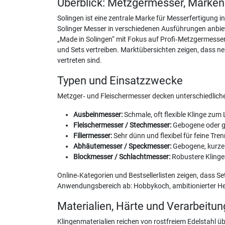
Überblick: Metzgermesser, Marken
Solingen ist eine zentrale Marke für Messerfertigung 
Solinger Messer in verschiedenen Ausführungen anbie
„Made in Solingen“ mit Fokus auf Profi‑Metzgermesse
und Sets vertreiben. Marktübersichten zeigen, dass n
vertreten sind.
Typen und Einsatzzwecke
Metzger‑ und Fleischermesser decken unterschiedliche
Ausbeinmesser:
Schmale, oft flexible Klinge zu
Fleischermesser / Stechmesser:
Gebogene oder ge
Filiermesser:
Sehr dünn und flexibel für feine Tre
Abhäutemesser / Speckmesser:
Gebogene, kurze 
Blockmesser / Schlachtmesser:
Robustere Klinge
Online‑Kategorien und Bestsellerlisten zeigen, dass S
Anwendungsbereich ab: Hobbykoch, ambitionierter Hei
Materialien, Härte und Verarbeitun
Klingenmaterialien reichen von rostfreiem Edelstahl