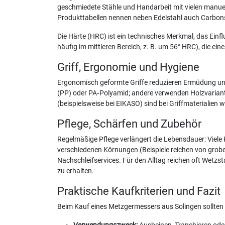
geschmiedete Stähle und Handarbeit mit vielen manuel
Produkttabellen nennen neben Edelstahl auch Carbonst
Die Härte (HRC) ist ein technisches Merkmal, das Einf
häufig im mittleren Bereich, z. B. um 56° HRC), die ei
Griff, Ergonomie und Hygiene
Ergonomisch geformte Griffe reduzieren Ermüdung und v
(PP) oder PA‑Polyamid; andere verwenden Holzvarianten
(beispielsweise bei EIKASO) sind bei Griffmaterialien
Pflege, Schärfen und Zubehör
Regelmäßige Pflege verlängert die Lebensdauer: Viele
verschiedenen Körnungen (Beispiele reichen von groben
Nachschleifservices. Für den Alltag reichen oft Wetzst
zu erhalten.
Praktische Kaufkriterien und Fazit
Beim Kauf eines Metzgermessers aus Solingen sollten