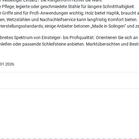
vielseitiger Einsatz? Die Klingenform richtet die Wahl.
 Pflege, legierte oder geschmiedete Stähle für längere Schnitthaltigkeit.
 Griffe sind für Profi‑Anwendungen wichtig; Holz bietet Haptik, braucht a
en, Wetzstählen und Nachschleifservice kann langfristig Komfort bieten.
Herstellungsstandards; einige Anbieter betonen „Made in Solingen“ und ze
ites Spektrum von Einsteiger‑ bis Profiqualität. Orientieren Sie sich a
leifen oder passende Schleifsteine anbieten. Marktübersichten und Bests
01.2026.