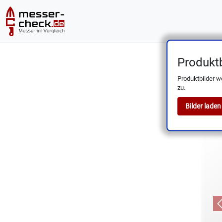
Produktb
SMI 8
Produktbilder w
zu.
Bilder laden