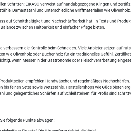
len Schritten; EIKASO verweist auf handabgezogene Klingen und zertifizi
ähle, Damaststahl und unterschiedliche Griffmaterialien wie Olivenhol
luss auf Schnitthaltigkeit und Nachschärfbarkeit hat. In Tests und Produk
ne Balance zwischen Haltbarkeit und einfacher Pflege bieten.
erbessern die Kontrolle beim Schneiden. Viele Anbieter setzen auf rutsc
 wie Olivenholz oder Buchenholz für ein traditionelles Gefühl. Zertifika
 wichtig, wenn Messer in der Gastronomie oder Fleischverarbeitung einges
 Produktseiten empfehlen Handwäsche und regelmäßiges Nachschärfen. Anb
 bis feinen Sets) sowie Wetzstähle. Herstellershops wie Güde bieten erg
ahl und gelegentliches Schärfen auf Schleifsteinen; für Profis sind schri
 Sie folgende Punkte abwägen: