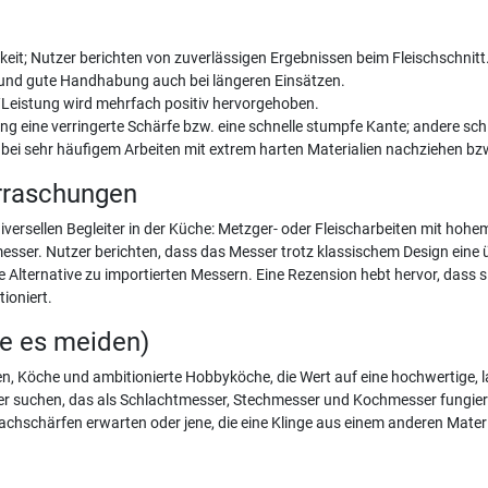
gkeit; Nutzer berichten von zuverlässigen Ergebnissen beim Fleischschnitt
f) und gute Handhabung auch bei längeren Einsätzen.
s/Leistung wird mehrfach positiv hervorgehoben.
 eine verringerte Schärfe bzw. eine schnelle stumpfe Kante; andere schl
l bei sehr häufigem Arbeiten mit extrem harten Materialien nachziehen b
rraschungen
ersellen Begleiter in der Küche: Metzger- oder Fleischarbeiten mit hohem
messer. Nutzer berichten, dass das Messer trotz klassischem Design eine
te Alternative zu importierten Messern. Eine Rezension hebt hervor, dass 
ioniert.
te es meiden)
n, Köche und ambitionierte Hobbyköche, die Wert auf eine hochwertige, l
sser suchen, das als Schlachtmesser, Stechmesser und Kochmesser fungiert
chschärfen erwarten oder jene, die eine Klinge aus einem anderen Materi