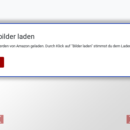
ilder laden
 Zoll Metzgermesser – Solingen Premium 
erden von Amazon geladen. Durch Klick auf "Bilder laden" stimmst du dem Laden
Previous