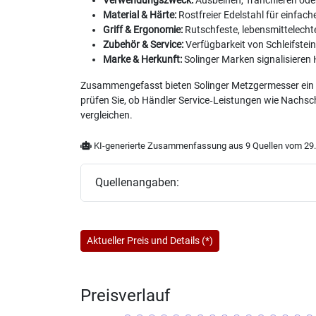
Verwendungszweck:
Ausbeinen, Tranchieren oder 
Material & Härte:
Rostfreier Edelstahl für einfache
Griff & Ergonomie:
Rutschfeste, lebensmittelechte
Zubehör & Service:
Verfügbarkeit von Schleifstein
Marke & Herkunft:
Solinger Marken signalisieren 
Zusammengefasst bieten Solinger Metzgermesser ein bre
prüfen Sie, ob Händler Service‑Leistungen wie Nachsch
vergleichen.
KI-generierte Zusammenfassung aus 9 Quellen vom 29.
Quellenangaben:
Aktueller Preis und Details (*)
Preisverlauf