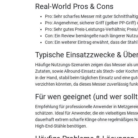
Real-World Pros & Cons
Pro: Sehr scharfes Messer mit guter Schnitthalti
Pro: Angenehmer, sicherer Griff (gelber PP-Grif
Pro: Sehr gutes Preis-Leistungs-Verhältnis; Prei
Con: Ein Review bemängelte nach längerer Nutzung
Con: Ein weiterer Eintrag erwähnt, dass der Stah
Typische Einsatzzwecke & Übe
Häufige Nutzungs-Szenarien zeigen das Messer als univ
Zutaten, sowie Allround-Einsatz als Stech- oder Koch
in der Hand, stabil beim täglichen Einsatz und eine gu
verzichten könnten, da dieses Messer zuverlässig funkt
Für wen geeignet (und wer soll
Empfehlung für professionelle Anwender in Metzgereie
schätzen. Ideal für Anwender, die ein vielseitiges Me
dauerhaft extrem scharfe Klinge ohne regelmäßiges Na
High-End-Stähle benötigen.