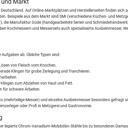
 und Markt
in Deutschland. Auf Online‑Marktplätzen und Herstellerseiten finden sich
ten. Beispiele aus dem Markt sind SMI (verschiedene Küchen‑ und Metz
r), die Manufaktur Güde (handgearbeitete Serien und Schmiedehandwerk) 
eben Kochmessern und Messersets auch spezialisierte Ausbeinmesser, Wet
 Aufgaben ab. Übliche Typen sind:
m Lösen von Fleisch vom Knochen.
rade Klingen für grobe Zerlegung und Tranchieren.
nnarbeiten.
Klingen zum Abziehen von Haut und Fett.
n für schwere Arbeiten.
ets (mehrteilige Messer) und einzelne Ausbeinmesser besonders gefragt s
mzerleger oder Profi in Metzgerei und Gastronomie.
g
 über legierte Chrom‑Vanadium‑Molybdän‑Stähle bis zu besonderen Damas