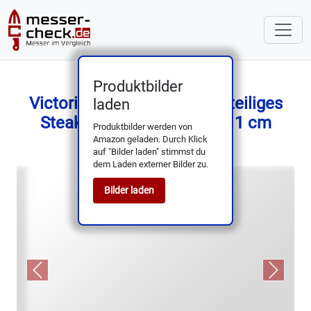
Produktbilder
Victorinox Swiss Classic 6‑teiliges
laden
Steak-/Pizzamesser-Set, 11 cm
Produktbilder werden von
Amazon geladen. Durch Klick
auf "Bilder laden" stimmst du
dem Laden externer Bilder zu.
Bilder laden
Previous
Next