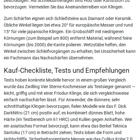
beschädigen. Als Schneidunterlagen sind Holz oder Kunststoff zu
bevorzugen. Vermeiden Sie das Aneinanderreiben von Klingen.
Zum Schärfen eignen sich Schleifsteine aus Diamant oder Keramik.
Übliche Winkel liegen bei etwa 20° für europäische Messer und rund
15° für viele japanische Klingen. Ein Grobschliff mit niedrigeren
Körnungen (zum Beispiel um 800) entfernt Material, während feine
Körnungen (bis 2000) die Kante polieren. Wetzstäbe helfen, den
Winkel zwischen Schleifvorgängen zu erhalten; bei Unsicherheit kann
ein Fachmann das Nachschärfen übernehmen.
Kauf-Checkliste, Tests und Empfehlungen
Tests hoben konkrete Modelle hervor: In einem großen Vergleich
wurde das Zwilling Vier Sterne Kochmesser als Testsieger genannt —
leicht, griffig und mit einer Friodur-Klinge, die sich vergleichsweise
einfach nachschärfen lässt. Für Anwender, die dünnere, sehr
schnitthaltige Klingen bevorzugen, fielen Modelle wie das F. Dick
DarkNitro (21 cm) positiv auf; es kombiniert dünnes Blatt, hohe
Härte (im Testbereich um 61 HRC) und Kullen gegen Anhaften. Wer
ein asiatisches Format bevorzugt, kann etwa das Berkel Teknica
Santoku (17 cm) in Betracht ziehen; Tests loben die Form und
Hohlschliffe. Sicherheitsorientierte Messer wie das Culilux Kobe 2.0