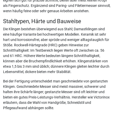
eignen sich gut für präzise Schnitte, bieten aber meist keinen Kropf
als Fingerschutz. Ergänzend sind Paring- und Filetiermesser sinnvoll,
wenn häufig feine oder sehr genaue Arbeiten anstehen.
Stahltypen, Härte und Bauweise
Die Klingen bestehen überwiegend aus Stahl; Damastklingen sind
eine häufige Variante bei hochwertigen Modellen. Keramik ist sehr
hart und korrosionsfrei, aber spröde und weniger alltagstauglich für
Stöße. Rockwell-Härtegrade (HRC) geben Hinweise zur
Schnitthaltigkeit: Im Testbereich liegen Werte oft zwischen ca. 56
und 61 HRC. Höhere Werte bedeuten längere Schnitthaltigkeit,
können aber die Bruchempfindlichkeit erhöhen. Klingenstärken von
etwa 1,5 bis 3 mm sind üblich; dünnere Klingen gleiten leichter durch
Lebensmittel, dickere bieten mehr Stabilität.
Bei der Fertigung unterscheidet man geschmiedete von gestanzten
Klingen. Geschmiedete Messer sind meist massiver, schwerer und
halten ihre Schärfe länger; gestanzte Messer sind oft leichter und
bieten ein gutes Preis-Leistungs-Verhältnis. Hersteller wie Victorinox
erläutern, dass die Wahl von Handgröße, Schneidstil und
Pflegeaufwand abhängen sollte.