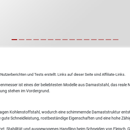
utzerberichten und Tests erstellt. Links auf dieser Seite sind Affiliate-Links.
esser ist eines der beliebtesten Modelle aus Damaststahl, das reale 
tung stehen im Vordergrund.
gen Kohlenstoffstahl, wodurch eine schimmernde Damaststruktur entsteh
e gute Schneidleistung, rostbeständige Eigenschaften und eine hohe Zähig
fort, Stabilität und ausgewogenes Handling beim Schneiden von Fleisch