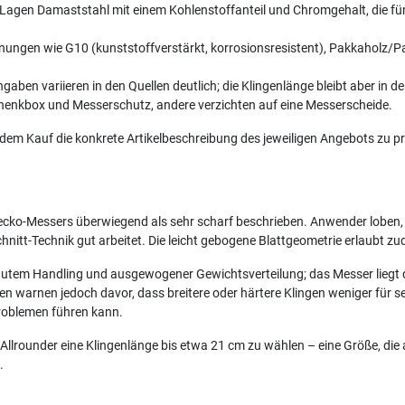
Lagen Damaststahl mit einem Kohlenstoffanteil und Chromgehalt, die für
Nennungen wie G10 (kunststoffverstärkt, korrosionsresistent), Pakkahol
n variieren in den Quellen deutlich; die Klingenlänge bleibt aber in de
enkbox und Messerschutz, andere verzichten auf eine Messerscheide.
 dem Kauf die konkrete Artikelbeschreibung des jeweiligen Angebots zu pr
necko-Messers überwiegend als sehr scharf beschrieben. Anwender loben,
chnitt-Technik gut arbeitet. Die leicht gebogene Blattgeometrie erlaub
gutem Handling und ausgewogener Gewichtsverteilung; das Messer liegt 
en warnen jedoch davor, dass breitere oder härtere Klingen weniger für se
Problemen führen kann.
 Allrounder eine Klingenlänge bis etwa 21 cm zu wählen – eine Größe, di
.