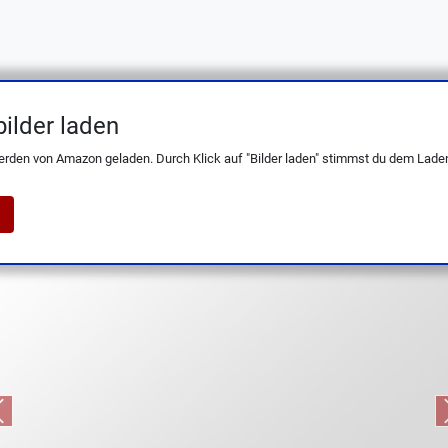
ilder laden
ko 20 cm Damastmesser – scharf & ergo
erden von Amazon geladen. Durch Klick auf "Bilder laden" stimmst du dem Laden
Previous