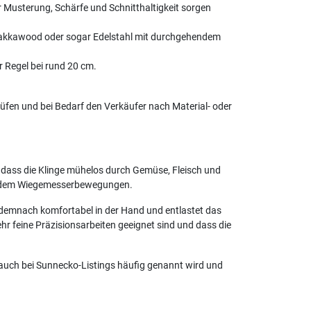
 Musterung, Schärfe und Schnitthaltigkeit sorgen
z/Pakkawood oder sogar Edelstahl mit durchgehendem
r Regel bei rund 20 cm.
üfen und bei Bedarf den Verkäufer nach Material- oder
 dass die Klinge mühelos durch Gemüse, Fleisch und
t zudem Wiegemesserbewegungen.
demnach komfortabel in der Hand und entlastet das
hr feine Präzisionsarbeiten geeignet sind und dass die
e auch bei Sunnecko-Listings häufig genannt wird und