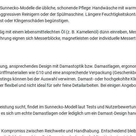
 Sunnecko‑Modelle die übliche, schonende Pflege: Handwäsche mit warm
ggressiven Reinigern oder der Spülmaschine. Längere Feuchtigkeitskonta
st oder Klingenschäden begünstigen.
g mit einem lebensmittelechten Öl (z. B. Kamelienöl) dünn einreiben, Me
ahrung eignen sich Messerblöcke, magnetleisten oder individuelle Messer
istung, ansprechendes Design mit Damastoptik bzw. Damastlagen, ergo
Griffmaterialien wie G10 und eine ansprechende Verpackung (Geschenkb
stings können bei der Auswahl verwirren. Damast- oder hochgekohlte Kl
ger flexibel und nicht ideal für sehr feine Detailarbeiten. Bei einigen Ange
tleistung sucht, findet im Sunnecko‑Modell laut Tests und Nutzerbewertu
 es sich um echte Damastlagen oder lediglich um ein Damast‑Design hande
ter Kompromiss zwischen Reichweite und Handhabung. Entscheidend bleibt