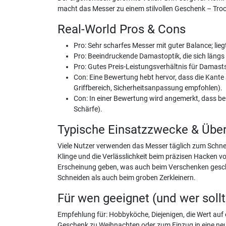
macht das Messer zu einem stilvollen Geschenk – Tr
Real-World Pros & Cons
Pro: Sehr scharfes Messer mit guter Balance; lie
Pro: Beeindruckende Damastoptik, die sich längs 
Pro: Gutes Preis-Leistungsverhältnis für Damasts
Con: Eine Bewertung hebt hervor, dass die Kante
Griffbereich, Sicherheitsanpassung empfohlen).
Con: In einer Bewertung wird angemerkt, dass be
Schärfe).
Typische Einsatzzwecke & Übe
Viele Nutzer verwenden das Messer täglich zum Schnei
Klinge und die Verlässlichkeit beim präzisen Hacken
Erscheinung geben, was auch beim Verschenken geschä
Schneiden als auch beim groben Zerkleinern.
Für wen geeignet (und wer soll
Empfehlung für: Hobbyköche, Diejenigen, die Wert auf 
Geschenk zu Weihnachten oder zum Einzug in eine ne