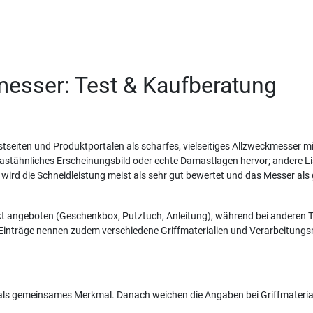
sser: Test & Kaufberatung
eiten und Produktportalen als scharfes, vielseitiges Allzweckmesser mi
stähnliches Erscheinungsbild oder echte Damastlagen hervor; andere Lis
ird die Schneidleistung meist als sehr gut bewertet und das Messer als 
ckt angeboten (Geschenkbox, Putztuch, Anleitung), während bei anderen 
e Einträge nennen zudem verschiedene Griffmaterialien und Verarbeitungs
 als gemeinsames Merkmal. Danach weichen die Angaben bei Griffmateria