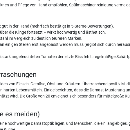
ocknen und Pflege von Hand empfohlen, Spülmaschinenreinigung vermeid
gt gut in der Hand (mehrfach bestätigt in 5-Sterne-Bewertungen).
über die Klinge fortsetzt – wirkt hochwertig und ästhetisch.
tahl im Vergleich zu deutlich teureren Marken.
 an einigen Stellen erst angepasst werden muss (ergibt sich durch hera
i stark angefeuchteten Tomaten der letzte Biss fehlt; regelmäßige Schärf
rraschungen
den von Fleisch, Gemüse, Obst und Kräutern. Überraschend positiv ist d
 von harten Lebensmitteln. Einige berichten, dass die Damast-Musterung
tzt wird. Die Größe von 20 cm eignet sich besonders für mittelgroße Kü
te es meiden)
eine hochwertige Damastoptik legen, und Menschen, die ein langlebiges, 
ue Küche.