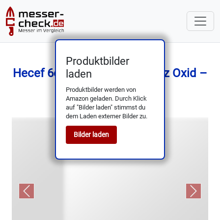
Produktbilder
Hecef 6er Messerset Schwarz Oxid –
laden
Klingen & Schutz
Produktbilder werden von
Amazon geladen. Durch Klick
auf "Bilder laden" stimmst du
dem Laden externer Bilder zu.
Bilder laden
Previous
Next