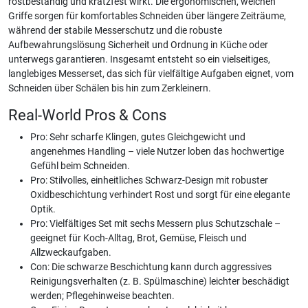
rostbeständig und kratzfest wirkt. Die ergonomischen, weichen
Griffe sorgen für komfortables Schneiden über längere Zeiträume,
während der stabile Messerschutz und die robuste
Aufbewahrungslösung Sicherheit und Ordnung in Küche oder
unterwegs garantieren. Insgesamt entsteht so ein vielseitiges,
langlebiges Messerset, das sich für vielfältige Aufgaben eignet, vom
Schneiden über Schälen bis hin zum Zerkleinern.
Real-World Pros & Cons
Pro: Sehr scharfe Klingen, gutes Gleichgewicht und
angenehmes Handling – viele Nutzer loben das hochwertige
Gefühl beim Schneiden.
Pro: Stilvolles, einheitliches Schwarz-Design mit robuster
Oxidbeschichtung verhindert Rost und sorgt für eine elegante
Optik.
Pro: Vielfältiges Set mit sechs Messern plus Schutzschale –
geeignet für Koch-Alltag, Brot, Gemüse, Fleisch und
Allzweckaufgaben.
Con: Die schwarze Beschichtung kann durch aggressives
Reinigungsverhalten (z. B. Spülmaschine) leichter beschädigt
werden; Pflegehinweise beachten.