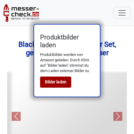
Produktbilder
Black Breakfast Knife 12er Set,
laden
gezackte Tomatenmesser
Produktbilder werden von
Amazon geladen. Durch Klick
auf "Bilder laden" stimmst du
dem Laden externer Bilder zu.
Bilder laden
Previous
Next