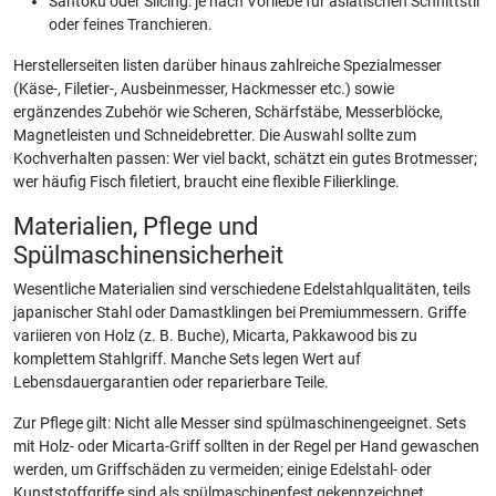
Santoku oder Slicing: je nach Vorliebe für asiatischen Schnittstil
oder feines Tranchieren.
Herstellerseiten listen darüber hinaus zahlreiche Spezialmesser
(Käse-, Filetier-, Ausbeinmesser, Hackmesser etc.) sowie
ergänzendes Zubehör wie Scheren, Schärfstäbe, Messerblöcke,
Magnetleisten und Schneidebretter. Die Auswahl sollte zum
Kochverhalten passen: Wer viel backt, schätzt ein gutes Brotmesser;
wer häufig Fisch filetiert, braucht eine flexible Filierklinge.
Materialien, Pflege und
Spülmaschinensicherheit
Wesentliche Materialien sind verschiedene Edelstahlqualitäten, teils
japanischer Stahl oder Damastklingen bei Premiummessern. Griffe
variieren von Holz (z. B. Buche), Micarta, Pakkawood bis zu
komplettem Stahlgriff. Manche Sets legen Wert auf
Lebensdauergarantien oder reparierbare Teile.
Zur Pflege gilt: Nicht alle Messer sind spülmaschinengeeignet. Sets
mit Holz- oder Micarta-Griff sollten in der Regel per Hand gewaschen
werden, um Griffschäden zu vermeiden; einige Edelstahl- oder
Kunststoffgriffe sind als spülmaschinenfest gekennzeichnet.