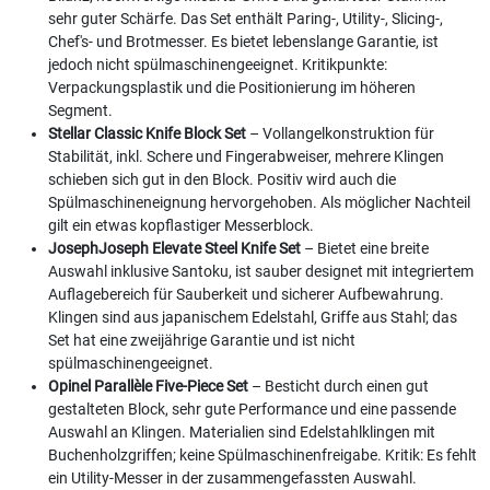
sehr guter Schärfe. Das Set enthält Paring-, Utility-, Slicing-,
Chef's- und Brotmesser. Es bietet lebenslange Garantie, ist
jedoch nicht spülmaschinengeeignet. Kritikpunkte:
Verpackungsplastik und die Positionierung im höheren
Segment.
Stellar Classic Knife Block Set
– Vollangelkonstruktion für
Stabilität, inkl. Schere und Fingerabweiser, mehrere Klingen
schieben sich gut in den Block. Positiv wird auch die
Spülmaschineneignung hervorgehoben. Als möglicher Nachteil
gilt ein etwas kopflastiger Messerblock.
JosephJoseph Elevate Steel Knife Set
– Bietet eine breite
Auswahl inklusive Santoku, ist sauber designet mit integriertem
Auflagebereich für Sauberkeit und sicherer Aufbewahrung.
Klingen sind aus japanischem Edelstahl, Griffe aus Stahl; das
Set hat eine zweijährige Garantie und ist nicht
spülmaschinengeeignet.
Opinel Parallèle Five-Piece Set
– Besticht durch einen gut
gestalteten Block, sehr gute Performance und eine passende
Auswahl an Klingen. Materialien sind Edelstahlklingen mit
Buchenholzgriffen; keine Spülmaschinenfreigabe. Kritik: Es fehlt
ein Utility-Messer in der zusammengefassten Auswahl.