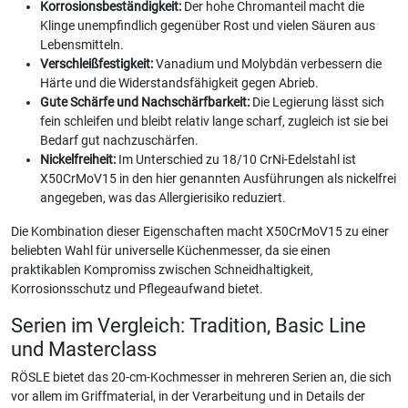
Korrosionsbeständigkeit:
Der hohe Chromanteil macht die
Klinge unempfindlich gegenüber Rost und vielen Säuren aus
Lebensmitteln.
Verschleißfestigkeit:
Vanadium und Molybdän verbessern die
Härte und die Widerstandsfähigkeit gegen Abrieb.
Gute Schärfe und Nachschärfbarkeit:
Die Legierung lässt sich
fein schleifen und bleibt relativ lange scharf, zugleich ist sie bei
Bedarf gut nachzuschärfen.
Nickelfreiheit:
Im Unterschied zu 18/10 CrNi-Edelstahl ist
X50CrMoV15 in den hier genannten Ausführungen als nickelfrei
angegeben, was das Allergierisiko reduziert.
Die Kombination dieser Eigenschaften macht X50CrMoV15 zu einer
beliebten Wahl für universelle Küchenmesser, da sie einen
praktikablen Kompromiss zwischen Schneidhaltigkeit,
Korrosionsschutz und Pflegeaufwand bietet.
Serien im Vergleich: Tradition, Basic Line
und Masterclass
RÖSLE bietet das 20-cm-Kochmesser in mehreren Serien an, die sich
vor allem im Griffmaterial, in der Verarbeitung und in Details der