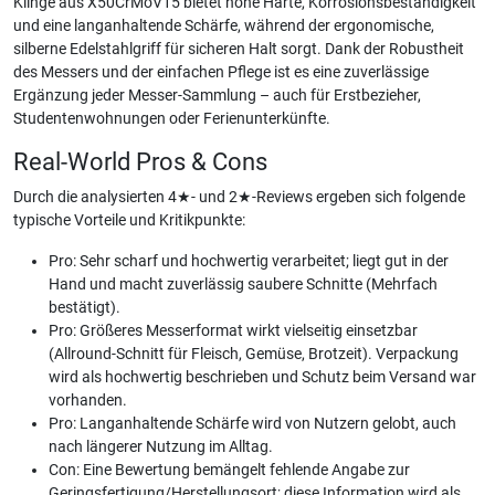
Klinge aus X50CrMoV15 bietet hohe Härte, Korrosionsbeständigkeit
und eine langanhaltende Schärfe, während der ergonomische,
silberne Edelstahlgriff für sicheren Halt sorgt. Dank der Robustheit
des Messers und der einfachen Pflege ist es eine zuverlässige
Ergänzung jeder Messer-Sammlung – auch für Erstbezieher,
Studentenwohnungen oder Ferienunterkünfte.
Real-World Pros & Cons
Durch die analysierten 4★- und 2★-Reviews ergeben sich folgende
typische Vorteile und Kritikpunkte:
Pro: Sehr scharf und hochwertig verarbeitet; liegt gut in der
Hand und macht zuverlässig saubere Schnitte (Mehrfach
bestätigt).
Pro: Größeres Messerformat wirkt vielseitig einsetzbar
(Allround-Schnitt für Fleisch, Gemüse, Brotzeit). Verpackung
wird als hochwertig beschrieben und Schutz beim Versand war
vorhanden.
Pro: Langanhaltende Schärfe wird von Nutzern gelobt, auch
nach längerer Nutzung im Alltag.
Con: Eine Bewertung bemängelt fehlende Angabe zur
Geringsfertigung/Herstellungsort; diese Information wird als