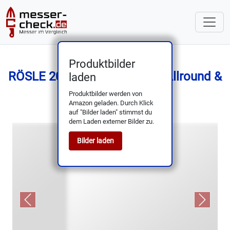
Produktbilder
RÖSLE 20 cm Chef's Knife – Allround &
laden
Ergonomisch
Produktbilder werden von
Amazon geladen. Durch Klick
auf "Bilder laden" stimmst du
dem Laden externer Bilder zu.
Bilder laden
Previous
Next