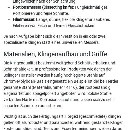
Eingeweiden nach der Schlachtung.
Portionsmesser (Dissecting knife):
Für gleichmäßiges
Portionieren und feine Schnitte.
Filiermesser:
Lange, dünne, flexible Klinge für sauberes
Filetieren von Fisch und feinen Fleischstücken.
Je nach Aufgabe lohnt sich die Investition in ein oder zwei
spezialisierte Klingen statt eines universellen Messers.
Materialien, Klingenaufbau und Griffe
Die Klingenqualität bestimmt weitgehend Schnittverhalten und
Schnitthaltigkeit. In professionellen Produkten wie denen der
Solinger Hersteller werden häufig hochlegierte Stähle auf
Chrom‑Molybdän‑Basis eingesetzt; ein Beispiel ist der bei Herder
genannte Stahl (Materialnummer 14116), der rostbeständig,
eisgehärtet und spiegelpoliert angeboten wird. Solche Stähle
verbinden Härte mit Korrosionsschutz und lassen sich zu sehr
scharfen Schneiden ausarbeiten.
Wichtig ist auch die Fertigungsart: Forged (geschmiedete) Klingen
gelten oft als robuster und balancierter, während gestanzte Klingen
kostengünstiger sind. Tests und Expertenmeinungen weisen darauf