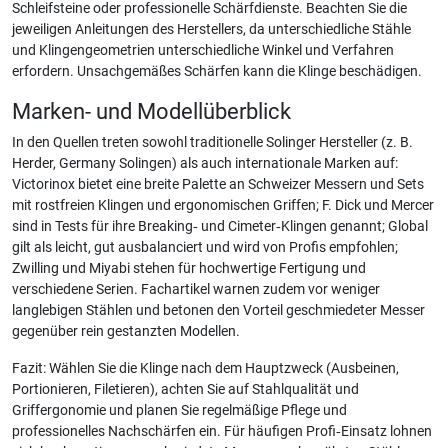
Schleifsteine oder professionelle Schärfdienste. Beachten Sie die
jeweiligen Anleitungen des Herstellers, da unterschiedliche Stähle
und Klingengeometrien unterschiedliche Winkel und Verfahren
erfordern. Unsachgemäßes Schärfen kann die Klinge beschädigen.
Marken- und Modellüberblick
In den Quellen treten sowohl traditionelle Solinger Hersteller (z. B.
Herder, Germany Solingen) als auch internationale Marken auf:
Victorinox bietet eine breite Palette an Schweizer Messern und Sets
mit rostfreien Klingen und ergonomischen Griffen; F. Dick und Mercer
sind in Tests für ihre Breaking‑ und Cimeter‑Klingen genannt; Global
gilt als leicht, gut ausbalanciert und wird von Profis empfohlen;
Zwilling und Miyabi stehen für hochwertige Fertigung und
verschiedene Serien. Fachartikel warnen zudem vor weniger
langlebigen Stählen und betonen den Vorteil geschmiedeter Messer
gegenüber rein gestanzten Modellen.
Fazit: Wählen Sie die Klinge nach dem Hauptzweck (Ausbeinen,
Portionieren, Filetieren), achten Sie auf Stahlqualität und
Griffergonomie und planen Sie regelmäßige Pflege und
professionelles Nachschärfen ein. Für häufigen Profi‑Einsatz lohnen