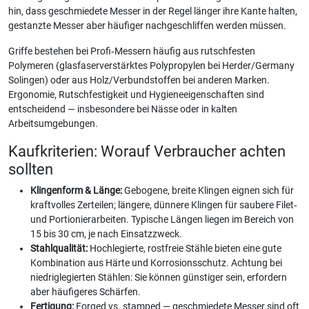
hin, dass geschmiedete Messer in der Regel länger ihre Kante halten,
gestanzte Messer aber häufiger nachgeschliffen werden müssen.
Griffe bestehen bei Profi‑Messern häufig aus rutschfesten
Polymeren (glasfaserverstärktes Polypropylen bei Herder/Germany
Solingen) oder aus Holz/Verbundstoffen bei anderen Marken.
Ergonomie, Rutschfestigkeit und Hygieneeigenschaften sind
entscheidend — insbesondere bei Nässe oder in kalten
Arbeitsumgebungen.
Kaufkriterien: Worauf Verbraucher achten
sollten
Klingenform & Länge:
Gebogene, breite Klingen eignen sich für
kraftvolles Zerteilen; längere, dünnere Klingen für saubere Filet‑
und Portionierarbeiten. Typische Längen liegen im Bereich von
15 bis 30 cm, je nach Einsatzzweck.
Stahlqualität:
Hochlegierte, rostfreie Stähle bieten eine gute
Kombination aus Härte und Korrosionsschutz. Achtung bei
niedriglegierten Stählen: Sie können günstiger sein, erfordern
aber häufigeres Schärfen.
Fertigung:
Forged vs. stamped — geschmiedete Messer sind oft