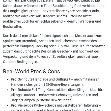
kombiniert. Die Klinge aus D2-Stahl mit 58–60 HRC bietet solide
Schnittdauer, während die Titan-Beschichtung Rost verhindert und
die Langlebigkeit erhöht. Die verstellbare Kydex-Scheide erlaubt
horizontale oder vertikale Trageweise am Gürtel und bietet
praktisches Loch für ein Schlüsselband – ideal für Wanderer und
Bushcrafter.
Durch den 4 mm dicken Rücken eignet sich das Messer auch zum
Spalten von Brennholz, Schnitzen und Lebensmittelschneiden –
perfekt für Camping, Trekking oder Survival-Kurse. Käufer schätzen
zudem das durchdachte Design als Geschenk mit hochwertiger
Verpackung und dem Fokus auf Zuverlässigkeit, auch bei rauen
Outdoor-Bedingungen.
Real-World Pros & Cons
Pro: Sehr gute Handlage und Griffigkeit – auch mit nassen
Händen sicher geführt (5-Sterne-Bewertungen).
Pro: Robuste Full-Tang-Konstruktion, dicke Klinge – ideal für
Alltags-Outdoor-Einsätze wie Schnitzen, Holzspalten und
Jagen/Campen (5-Sterne-Bewertungen).
Pro: Vielseitige Kydex-Scheide mit verstellbarer Halterung –
vertikal oder horizontal tragbar, sichere Rastung (5-Sterne-