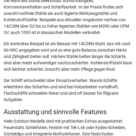
Die Wahl des Stahls beeinflusst Schnitthaltigkeit,
Korrosionsverhalten und Schärfbarkeit. In der Praxis finden sich
sowohl rostfreie Stähle als auch legierte Werkzeugstähle und
Kohlenstoffstähle. Beispiele aus aktuellen Angeboten reichen von
14C28N über D2 bis zu höher legierten Stählen wie M390 oder CPM
3V; auch 1095 ist in klassischen Modellen verbreitet.
Ein konkretes Beispiel ist ein Messer mit 14C28N-Stahl, das mit rund
60 HRC angegeben wird und so eine gute Balance zwischen Härte
und Zähigkeit bieten soll. Härtere Stähle halten länger die Schärfe,
sind aber meist aufwendiger nachzuschärfen. Kohlenstoffstahl lässt
sich leichter schärfen, braucht aber mehr Pflege gegen Rost.
Der Schliff entscheidet über Einsatzverhalten: Skandi-Schliffe
erleichtern das Schärfen und sind bei Holzarbeiten vorteilhaft;
Flachschliffe schneiden feiner und sind oft besser für filigrane
Aufgaben.
Ausstattung und sinnvolle Features
Viele Outdoor-Modelle sind mit praktischen Extras ausgestattet:
Feuerstahl, Schleifstein, Holster mit Tek-Lok oder Kydex-Scheiden,
Gürtelclips und integrierte Notfunktionen. Eine feste Kydex-