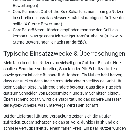
Bewertungen).
Con/Reminder: Out-of-the-Box-Schärfe variiert – einige Nutzer
beschreiben, dass das Messer zunächst nachgeschärft werden
sollte (4-Sterne-Bewertung).
Con: Bei größeren Händen empfinden manche den Griff als
kompakt, was gelegentlich weniger komfortabel ist (4- bzw. 5-
Sterne-Bewertungen je nach Handgröße).
Typische Einsatzzwecke & Überraschungen
Mehrfach berichten Nutzer von vielseitigem Outdoor-Einsatz: Holz
spalten, Feuerholz vorbereiten, Snack- oder Pilz-Schnitzarbeiten
sowie generalistische Bushcraft-Aufgaben. Ein Nutzer hebt hervor,
dass der Rücken der Klinge 4 mm Dicke eine zuverlässige Stabilität
beim Spalten bietet, während andere betonen, dass die Klinge sich
gut zum Schneiden von Lebensmitteln und zum Schnitzen eignet.
Überraschend positiv wirkt die Stabilität und das sichere Einrasten
der Kydex-Scheide, was unterwegs Vertrauen schafft.
Bei der Lieferqualität und Verpackung zeigen sich die Käufer
zufrieden, zudem schätzen sie das stilvolle, dunkle Finish und die
schnelle Verfügbarkeit zu einem fairen Preis. Ein paar Nutzer würden