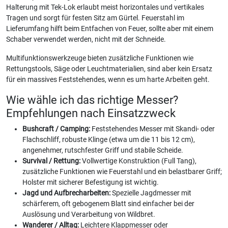
Halterung mit Tek-Lok erlaubt meist horizontales und vertikales
Tragen und sorgt für festen Sitz am Gürtel. Feuerstahl im
Lieferumfang hilft beim Entfachen von Feuer, sollte aber mit einem
Schaber verwendet werden, nicht mit der Schneide.
Multifunktionswerkzeuge bieten zusätzliche Funktionen wie
Rettungstools, Säge oder Leuchtmaterialien, sind aber kein Ersatz
für ein massives Feststehendes, wenn es um harte Arbeiten geht.
Wie wähle ich das richtige Messer?
Empfehlungen nach Einsatzzweck
Bushcraft / Camping:
Feststehendes Messer mit Skandi- oder
Flachschliff, robuste Klinge (etwa um die 11 bis 12 cm),
angenehmer, rutschfester Griff und stabile Scheide.
Survival / Rettung:
Vollwertige Konstruktion (Full Tang),
zusätzliche Funktionen wie Feuerstahl und ein belastbarer Griff;
Holster mit sicherer Befestigung ist wichtig.
Jagd und Aufbrecharbeiten:
Spezielle Jagdmesser mit
schärferem, oft gebogenem Blatt sind einfacher bei der
Auslösung und Verarbeitung von Wildbret.
Wanderer / Alltag:
Leichtere Klappmesser oder