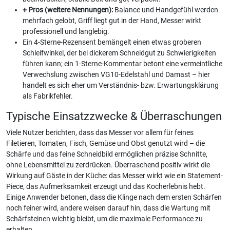
+ Pros (weitere Nennungen):
Balance und Handgefühl werden
mehrfach gelobt, Griff liegt gut in der Hand, Messer wirkt
professionell und langlebig.
Ein 4-Sterne-Rezensent bemängelt einen etwas groberen
Schleifwinkel, der bei dickerem Schneidgut zu Schwierigkeiten
führen kann; ein 1-Sterne-Kommentar betont eine vermeintliche
Verwechslung zwischen VG10-Edelstahl und Damast – hier
handelt es sich eher um Verständnis- bzw. Erwartungsklärung
als Fabrikfehler.
Typische Einsatzzwecke & Überraschungen
Viele Nutzer berichten, dass das Messer vor allem für feines
Filetieren, Tomaten, Fisch, Gemüse und Obst genutzt wird – die
Schärfe und das feine Schneidbild ermöglichen präzise Schnitte,
ohne Lebensmittel zu zerdrücken. Überraschend positiv wirkt die
Wirkung auf Gäste in der Küche: das Messer wirkt wie ein Statement-
Piece, das Aufmerksamkeit erzeugt und das Kocherlebnis hebt.
Einige Anwender betonen, dass die Klinge nach dem ersten Schärfen
noch feiner wird, andere weisen darauf hin, dass die Wartung mit
Schärfsteinen wichtig bleibt, um die maximale Performance zu
erhalten.