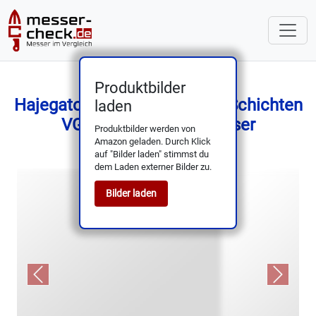
Produktbilder
Hajegato Damastmesser 67 Schichten
laden
VG10 – Profi Kochmesser
Produktbilder werden von
Amazon geladen. Durch Klick
auf "Bilder laden" stimmst du
dem Laden externer Bilder zu.
Bilder laden
Previous
Next