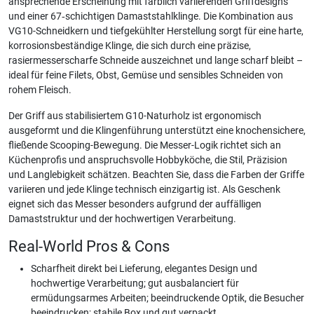
ansprechende Erscheinung mit farblich variierenden Griffdesigns
und einer 67‑schichtigen Damaststahlklinge. Die Kombination aus
VG10-Schneidkern und tiefgekühlter Herstellung sorgt für eine harte,
korrosionsbeständige Klinge, die sich durch eine präzise,
rasiermesserscharfe Schneide auszeichnet und lange scharf bleibt –
ideal für feine Filets, Obst, Gemüse und sensibles Schneiden von
rohem Fleisch.
Der Griff aus stabilisiertem G10-Naturholz ist ergonomisch
ausgeformt und die Klingenführung unterstützt eine knochensichere,
fließende Scooping-Bewegung. Die Messer-Logik richtet sich an
Küchenprofis und anspruchsvolle Hobbyköche, die Stil, Präzision
und Langlebigkeit schätzen. Beachten Sie, dass die Farben der Griffe
variieren und jede Klinge technisch einzigartig ist. Als Geschenk
eignet sich das Messer besonders aufgrund der auffälligen
Damaststruktur und der hochwertigen Verarbeitung.
Real-World Pros & Cons
Scharfheit direkt bei Lieferung, elegantes Design und
hochwertige Verarbeitung; gut ausbalanciert für
ermüdungsarmes Arbeiten; beeindruckende Optik, die Besucher
beeindrucken; stabile Box und gut verpackt.