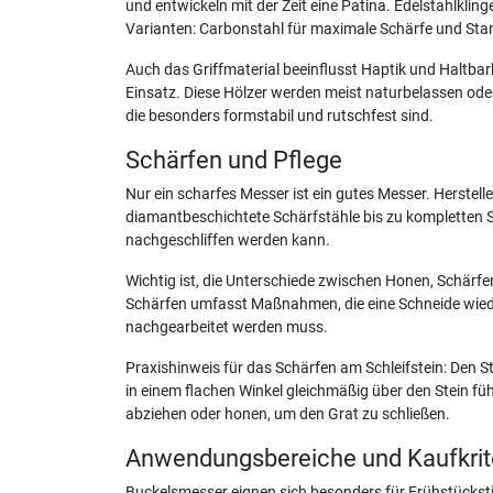
und entwickeln mit der Zeit eine Patina. Edelstahlklin
Varianten: Carbonstahl für maximale Schärfe und Standz
Auch das Griffmaterial beeinflusst Haptik und Haltba
Einsatz. Diese Hölzer werden meist naturbelassen oder
die besonders formstabil und rutschfest sind.
Schärfen und Pflege
Nur ein scharfes Messer ist ein gutes Messer. Herstel
diamantbeschichtete Schärfstähle bis zu kompletten 
nachgeschliffen werden kann.
Wichtig ist, die Unterschiede zwischen Honen, Schärfen
Schärfen umfasst Maßnahmen, die eine Schneide wieder
nachgearbeitet werden muss.
Praxishinweis für das Schärfen am Schleifstein: Den S
in einem flachen Winkel gleichmäßig über den Stein füh
abziehen oder honen, um den Grat zu schließen.
Anwendungsbereiche und Kaufkrit
Buckelsmesser eignen sich besonders für Frühstückst