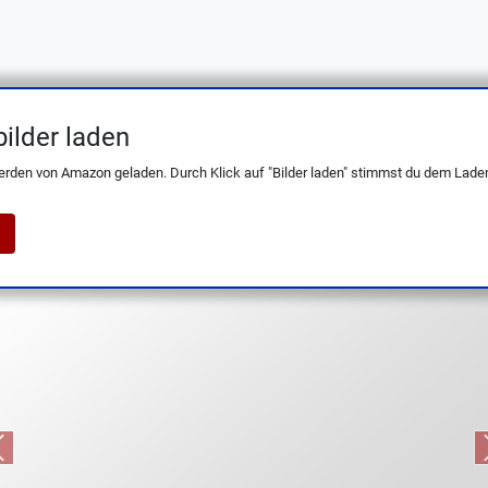
ilder laden
KAS Solingen: Wellenschliff, Olivenholz-Gr
erden von Amazon geladen. Durch Klick auf "Bilder laden" stimmst du dem Laden
Previous