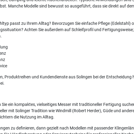
st. Manche Modelle sind bewusst so ausgeführt, dass sie direkt auf dem
hltyp passt zu Ihrem Alltag? Bevorzugen Sie einfache Pflege (Edelstahl)
ngssituation? Achten Sie außerdem auf Schleifprofil und Fertigungsweise; e
.
dung
enz
anz
vice
en, Produktreihen und Kundendienste aus Solingen bei der Entscheidung 
ei.
Sie ein kompaktes, vielseitiges Messer mit traditioneller Fertigung such
steller mit Solinger Tradition wie Windmill (Robert Herder), Güde und ande
chtern die Nutzung im Alltag.
ngen zu definieren, dann gezielt nach Modellen mit passender Klingenlä