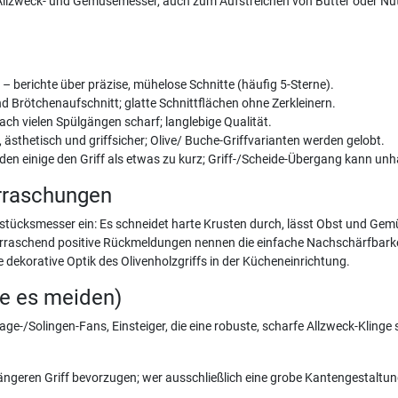
s Allzweck- und Gemüsemesser, auch zum Aufstreichen von Butter oder Nute
– berichte über präzise, mühelose Schnitte (häufig 5-Sterne).
und Brötchenaufschnitt; glatte Schnittflächen ohne Zerkleinern.
nach vielen Spülgängen scharf; langlebige Qualität.
ästhetisch und griffsicher; Olive/ Buche-Griffvarianten werden gelobt.
en einige den Griff als etwas zu kurz; Griff-/Scheide-Übergang kann unha
rraschungen
ühstücksmesser ein: Es schneidet harte Krusten durch, lässt Obst und Ge
berraschend positive Rückmeldungen nennen die einfache Nachschärfbark
dekorative Optik des Olivenholzgriffs in der Kücheneinrichtung.
te es meiden)
ge-/Solingen-Fans, Einsteiger, die eine robuste, scharfe Allzweck-Klinge
ngeren Griff bevorzugen; wer ausschließlich eine grobe Kantengestaltung