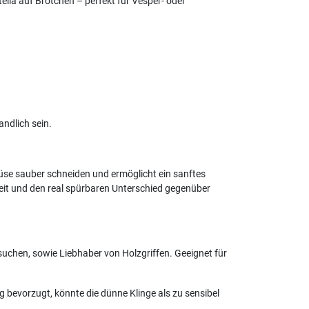
lla auf Brötchen – perfekt für Vesper- oder
ndlich sein.
müse sauber schneiden und ermöglicht ein sanftes
eit und den real spürbaren Unterschied gegenüber
 suchen, sowie Liebhaber von Holzgriffen. Geeignet für
 bevorzugt, könnte die dünne Klinge als zu sensibel