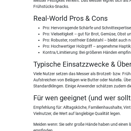
Messer Festigkeit verleiht. Das Messer eignet sich al
Frühstücks-Snacks.
Real-World Pros & Cons
Pro: Hervorragende Schärfe und Schnittexpertise 
Pro: Vielseitigkeit – gut für Brot, Gemüse, Obst 
Pro: Robuster, rostfreier Edelstahl – bleibt auch 
Pro: Hochwertiger Holzgriff – angenehme Haptik, 
Kontra/Limitierung: Bei größeren Händen empfind
Typische Einsatzzwecke & Übe
Viele Nutzer setzen das Messer als Brotzeit- bzw. Fr
Aufstreichen von Belägen wie Butter oder Nutella. Ü
Standardklingen. Einige Anwender schätzen zudem die 
Für wen geeignet (und wer soll
Empfehlung für: Alltagsköche, Familienhaushalte, Vinta
Vielnutzer, die Wert auf langlebige Qualität legen.
Meiden wenn: Sie sehr große Hände haben und einen lä
empfinden.