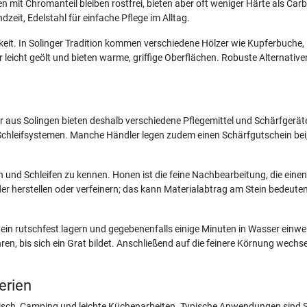
gen mit Chromanteil bleiben rostfrei, bieten aber oft weniger Härte als Ca
eit, Edelstahl für einfache Pflege im Alltag.
rkeit. In Solinger Tradition kommen verschiedene Hölzer wie Kupferbuche
 leicht geölt und bieten warme, griffige Oberflächen. Robuste Alternativ
ler aus Solingen bieten deshalb verschiedene Pflegemittel und Schärfgerä
Schleifsystemen. Manche Händler legen zudem einen Schärfgutschein bei,
 und Schleifen zu kennen. Honen ist die feine Nachbearbeitung, die einen g
 herstellen oder verfeinern; das kann Materialabtrag am Stein bedeuten.
tein rutschfest lagern und gegebenenfalls einige Minuten in Wasser einwe
ren, bis sich ein Grat bildet. Anschließend auf die feinere Körnung wech
erien
isch, Camping und leichte Küchenarbeiten. Typische Anwendungen sind 