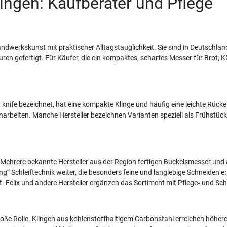
ngen: Kaufberater und Pflege
andwerkskunst mit praktischer Alltagstauglichkeit. Sie sind in Deutschla
n gefertigt. Für Käufer, die ein kompaktes, scharfes Messer für Brot, 
knife bezeichnet, hat eine kompakte Klinge und häufig eine leichte Rück
narbeiten. Manche Hersteller bezeichnen Varianten speziell als Frühstü
ik. Mehrere bekannte Hersteller aus der Region fertigen Buckelsmesser un
ding“ Schleiftechnik weiter, die besonders feine und langlebige Schneiden 
et. Felix und andere Hersteller ergänzen das Sortiment mit Pflege‑ und S
oße Rolle. Klingen aus kohlenstoffhaltigem Carbonstahl erreichen höhere H