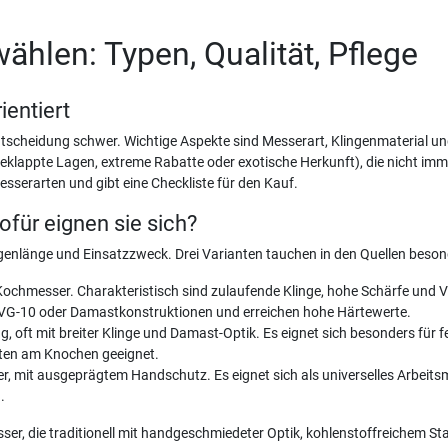
hlen: Typen, Qualität, Pflege
ientiert
ntscheidung schwer. Wichtige Aspekte sind Messerart, Klingenmaterial u
ppte Lagen, extreme Rabatte oder exotische Herkunft), die nicht immer v
sserarten und gibt eine Checkliste für den Kauf.
für eignen sie sich?
ngenlänge und Einsatzzweck. Drei Varianten tauchen in den Quellen beson
hmesser. Charakteristisch sind zulaufende Klinge, hohe Schärfe und Viel
 VG-10 oder Damastkonstruktionen und erreichen hohe Härtewerte.
 oft mit breiter Klinge und Damast-Optik. Es eignet sich besonders für fe
iten am Knochen geeignet.
, mit ausgeprägtem Handschutz. Es eignet sich als universelles Arbeits
.
er, die traditionell mit handgeschmiedeter Optik, kohlenstoffreichem St