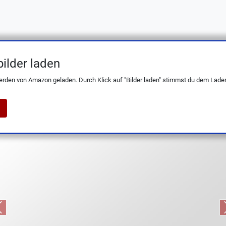
ilder laden
 Kochmesser mit Lederscheide – handges
erden von Amazon geladen. Durch Klick auf "Bilder laden" stimmst du dem Laden
Previous