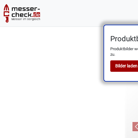
Produktb
2er-Set
Produktbilder w
zu.
Bilder laden