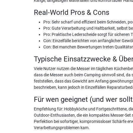
Klinge, langlebigen Materialien und komfortabler Ha
Real-World Pros & Cons
Pro: Sehr scharf und effizient beim Schneiden, p
Pro: Gute Verarbeitung und Haltbarkeit, selbst 
Pro: Praktische Lederscheide sorgt für sicheren
Con: Einzelfälle berichten von anfänglicher G
Con: Bei manchen Bewertungen treten Qualitätsm
Typische Einsatzzwecke & Übe
Viele Nutzer nutzen die Messer im täglichen Küchenbe
dass die Messer auch beim Camping sinnvoll sind, da 
feststellen, dass das Gewicht am Anfang gewöhnungsbe
beschrieben, kann jedoch in Einzelfällen Reparaturbed
Für wen geeignet (und wer soll
Empfehlung für: Hobbyköche und Fortgeschrittene, die 
Outdoor-Enthusiasten, die ein kompaktes Messer-Set 
Perfektion bei sofortiger, kompromissloser Schärfe er
Verarbeitungsproblemen kam.