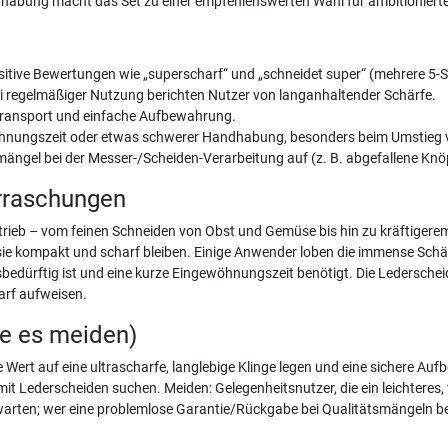
ndhabung macht das Set zu einer empfehlenswerten Wahl für ambitionier
ositive Bewertungen wie „superscharf“ und „schneidet super“ (mehrere 5-S
bei regelmäßiger Nutzung berichten Nutzer von langanhaltender Schärfe.
 Transport und einfache Aufbewahrung.
ewöhnungszeit oder etwas schwerer Handhabung, besonders beim Umstieg
ängel bei der Messer-/Scheiden-Verarbeitung auf (z. B. abgefallene Knö
rraschungen
trieb – vom feinen Schneiden von Obst und Gemüse bis hin zu kräftigerem
sie kompakt und scharf bleiben. Einige Anwender loben die immense Schä
dürftig ist und eine kurze Eingewöhnungszeit benötigt. Die Lederscheide
arf aufweisen.
te es meiden)
Wert auf eine ultrascharfe, langlebige Klinge legen und eine sichere Au
mit Lederscheiden suchen. Meiden: Gelegenheitsnutzer, die ein leichter
warten; wer eine problemlose Garantie/Rückgabe bei Qualitätsmängeln benöt