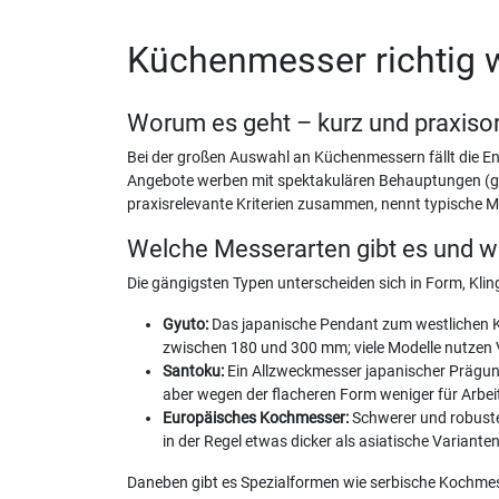
Küchenmesser richtig wä
Worum es geht – kurz und praxisor
Bei der großen Auswahl an Küchenmessern fällt die E
Angebote werben mit spektakulären Behauptungen (gekla
praxisrelevante Kriterien zusammen, nennt typische Me
Welche Messerarten gibt es und wo
Die gängigsten Typen unterscheiden sich in Form, Kli
Gyuto:
Das japanische Pendant zum westlichen Koc
zwischen 180 und 300 mm; viele Modelle nutzen
Santoku:
Ein Allzweckmesser japanischer Prägung,
aber wegen der flacheren Form weniger für Arbe
Europäisches Kochmesser:
Schwerer und robuster
in der Regel etwas dicker als asiatische Varianten
Daneben gibt es Spezialformen wie serbische Kochmess