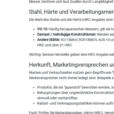
Messer zeichnen sich laut Quellen durch Langlebigkeit
Stahl, Härte und Verarbeitungsme
Die Wahl des Stahls und die Härte (HRC-Angabe) sind 
VG-10:
Häufig bei japanischen Messern, gilt als 
Damast / mehrlagige Konstruktionen:
Werden als
Andere Stähle:
5Cr15MoV, 9CR18MOV, AUS-10 und le
HRC und über 61 HRC.
Wichtig: Seriöse Hersteller geben eine HRC-Angabe od
Herkunft, Marketingversprechen un
Marken und Verkaufsseiten nutzen gern Begriffe wie 
Werbeversprechen nicht immer belegt sind. Beispiele a
Produkte, die als "japanisch" beworben werden, b
Behauptungen über ungewöhnliche Konstruktionsm
sinnvoll oder nachprüfbar.
Rabatt- und Verknappungstaktiken können auftre
Fazit: Prüfen Sie Materialangaben, Härte (HRC), Hers