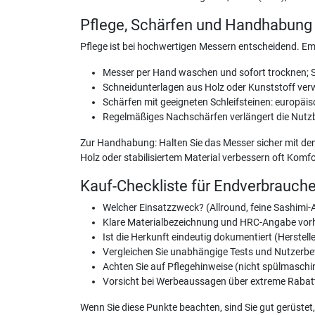
Pflege, Schärfen und Handhabung
Pflege ist bei hochwertigen Messern entscheidend. E
Messer per Hand waschen und sofort trocknen; S
Schneidunterlagen aus Holz oder Kunststoff verw
Schärfen mit geeigneten Schleifsteinen: europäis
Regelmäßiges Nachschärfen verlängert die Nutzb
Zur Handhabung: Halten Sie das Messer sicher mit dem
Holz oder stabilisiertem Material verbessern oft Komf
Kauf-Checkliste für Endverbrauche
Welcher Einsatzzweck? (Allround, feine Sashimi-
Klare Materialbezeichnung und HRC-Angabe vo
Ist die Herkunft eindeutig dokumentiert (Herstelle
Vergleichen Sie unabhängige Tests und Nutzerb
Achten Sie auf Pflegehinweise (nicht spülmaschin
Vorsicht bei Werbeaussagen über extreme Rabatt
Wenn Sie diese Punkte beachten, sind Sie gut gerüstet