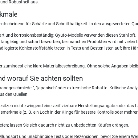
 und Robustheit aus.
rkmale
entscheidend für Schärfe und Schnitthaltigkeit. In den ausgewerteten Qu
hart und korrosionsbeständig; Gyuto-Modelle verwenden diesen Stahl oft.
 langlebig und scharf beworben; bei manchen Produkten wird mit vielen 
gierte Kohlenstoffstähle treten in Tests und Bestenlisten auf; ihre Hä
er zumindest eine klare Materialbeschreibung. Ohne solche Angaben bleib
d worauf Sie achten sollten
"handgeschmiedet", "japanisch" oder extrem hohe Rabatte. Kritische Ana
us den Quellen:
esitzen nicht zwingend eine verifizierbare Herstellungsangabe oder das L
erkmale (z. B. ein Loch in der Klinge für bessere Kontrolle oder mehre
ten; lassen Sie sich dadurch nicht zu unbedachten Käufen drängen.
tellungsort und unabhängige Tests oder Rezensionen, bevor Sie einem We