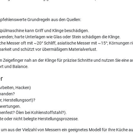
mpfehlenswerte Grundregeln aus den Quellen:
pülmaschine kann Griff und Klinge beschädigen.
enden; harte Unterlagen wie Glas oder Stein schädigen die Klinge.
che Messer oft mit ~20° Schliff, asiatische Messer mit ~15°; Körnungen r
arkeit und schützt vor übermäßigem Materialverlust.
 Zeigefinger nah an der Klinge für präzise Schnitte und nutzen Sie ein
ort und Balance.
r
Arbeiten, Hacken)
rhanden?
r, Herstellungsort)?
ewertungen.
enfest? Ölen bei Kohlenstoffstahl?).
e oder nicht belegte Herstellungsprozesse.
, um aus der Vielzahl von Messern ein geeignetes Modell für Ihre Küche 