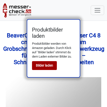
Produktbilder
BeaverCraft Holzschnitzmesser C4 8
laden
cm – Schnitzmesser zum
Produktbilder werden von
Grobschnitzen – Löffelschnitzwerkzeug
Amazon geladen. Durch Klick
auf "Bilder laden" stimmst du
für Anfänger und Profis –
dem Laden externer Bilder zu.
Schnitzmesser für Holzarbeiten
Bilder laden