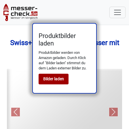
Produktbilder
Swiss+Tech D2 Taschenmesser mit
laden
Holzgriff – kompakt
Produktbilder werden von
Amazon geladen. Durch Klick
auf "Bilder laden" stimmst du
dem Laden externer Bilder zu.
Bilder laden
Previous
Next