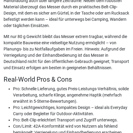
Handhabung auch über längere Zeiträume. Neben dem robusten
Material überzeugt das Messer durch ein praktisches Belt-Clip-
Design, mit dem es sicher am Gürtel, in der Tasche oder am Rucksack
befestigt werden kann – ideal für unterwegs bei Camping, Wandern
oder täglichen Einsätzen.
Mit nur 80 g Gewicht bleibt das Messer extrem tragbar, während die
kompakte Bauweise eine vielseitige Nutzung ermöglicht – von
Planungs- bis zu Notfallaufgaben im Freien. Hinweis: Aufgrund der
Verriegelung und der Einhandbedienung ist das Messer in
Deutschland nicht für den öffentlichen Gebrauch geeignet; Transport
und Einsatz erfolgen am besten in geeigneten Behältnissen.
Real-World Pros & Cons
Pro: Schnelle Lieferung, gutes Preis-Leistungs-Verhältnis, solide
Verarbeitung, scharfe Klinge, angenehme Haptik (mehrfach
erwähnt in 5-Sterne-Bewertungen).
Pro: Leichtgewichtiges, kompaktes Design – ideal als Everyday
Carry oder Begleiter für Outdoor-Aktivitäten.
Pro: Belt-Clip erleichtert Transport und Zugriff unterwegs.
Con/Limit: 42A-Konformität wird von Nutzern als fehlend
bemängelt; Verriegelung und Einhandbedienung erscheinen