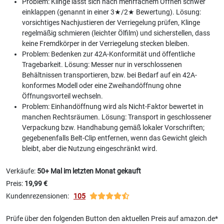
Problem: Klinge lässt sich nach mehrfachem Öffnen schwer
einklappen (genannt in einer 3★/2★ Bewertung). Lösung:
vorsichtiges Nachjustieren der Verriegelung prüfen, Klinge
regelmäßig schmieren (leichter Ölfilm) und sicherstellen, dass
keine Fremdkörper in der Verriegelung stecken bleiben.
Problem: Bedenken zur 42A-Konformität und öffentliche
Tragebarkeit. Lösung: Messer nur in verschlossenen
Behältnissen transportieren, bzw. bei Bedarf auf ein 42A-
konformes Modell oder eine Zweihandöffnung ohne
Öffnungsvorteil wechseln.
Problem: Einhandöffnung wird als Nicht-Faktor bewertet in
manchen Rechtsräumen. Lösung: Transport in geschlossener
Verpackung bzw. Handhabung gemäß lokaler Vorschriften;
gegebenenfalls Belt-Clip entfernen, wenn das Gewicht gleich
bleibt, aber die Nutzung eingeschränkt wird.
Verkäufe:
50+ Mal im letzten Monat gekauft
Preis:
19,99 €
Kundenrezensionen:
105
Prüfe über den folgenden Button den aktuellen Preis auf amazon.de*