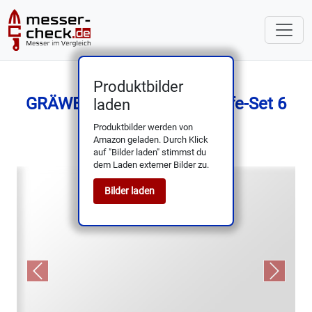
Produktbilder
GRÄWE Würzburg Table Knife-Set 6
laden
teilig, Edelstahl
Produktbilder werden von
Amazon geladen. Durch Klick
auf "Bilder laden" stimmst du
dem Laden externer Bilder zu.
Bilder laden
Previous
Next