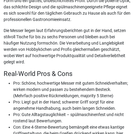
Form und ein glattes, unbeschichtetes Profil. Durch die polierte Optik,
das schlichte Design und die spülmaschinengeeignete Pflege eignet
es sich sowohl für den täglichen Gebrauch zu Hause als auch für den
professionellen Gastronomieeinsatz.
Die Messer liegen laut Erfahrungsberichten gut in der Hand, setzen
stilvoll Tische für bis zu sechs Personen und bleiben auch bei
häufiger Nutzung formschön. Die Verarbeitung und Langlebigkeit
werden von Hobbyköchen und Profis gleichermaßen geschätzt,
wobei Wert auf hochwertige Produktqualität und Detailverliebtheit
gelegt wird.
Real-World Pros & Cons
Pro: Schöne, hochwertige Messer mit gutem Schneidverhalten;
wirken modern und passen zu bestehendem Besteck.
(Mehrfach positive Rückmeldungen, majority 5 Sterne)
Pro: Liegt gut in der Hand; schwerer Griff sorgt für eine
angenehme Handhabung, auch beim langen Schneiden.
Pro: Gute Alltagstauglichkeit – spülmaschinenfest und nicht
rostend laut Bewertungen.
Con: Eine 4-Sterne-Bewertung bemängelt eine etwas kantige
Griffgestaltung, die beim Greifen drückend wirken kann; hier