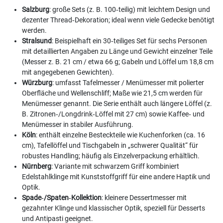
Salzburg
: große Sets (z. B. 100‑teilig) mit leichtem Design und
dezenter Thread‑Dekoration; ideal wenn viele Gedecke benötigt
werden.
Stralsund
: Beispielhaft ein 30‑teiliges Set für sechs Personen
mit detaillierten Angaben zu Länge und Gewicht einzelner Teile
(Messer z. B. 21 cm / etwa 66 g; Gabeln und Löffel um 18,8 cm
mit angegebenen Gewichten).
Würzburg
: umfasst Tafelmesser / Menümesser mit polierter
Oberfläche und Wellenschliff; Maße wie 21,5 cm werden für
Menümesser genannt. Die Serie enthält auch längere Löffel (z.
B. Zitronen‑/Longdrink‑Löffel mit 27 cm) sowie Kaffee‑ und
Menümesser in stabiler Ausführung.
Köln
: enthält einzelne Besteckteile wie Kuchenforken (ca. 16
cm), Tafellöffel und Tischgabeln in „schwerer Qualität“ für
robustes Handling; häufig als Einzelverpackung erhältlich.
Nürnberg
: Variante mit schwarzem Griff kombiniert
Edelstahlklinge mit Kunststoffgriff für eine andere Haptik und
Optik.
Spade‑/Spaten‑Kollektion
: kleinere Dessertmesser mit
gezahnter Klinge und klassischer Optik, speziell für Desserts
und Antipasti geeignet.