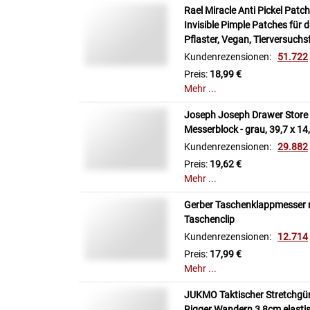
Rael Miracle Anti Pickel Patc
Invisible Pimple Patches für 
Pflaster, Vegan, Tierversuchs
Kundenrezensionen:
51.722
Preis:
18,99 €
Mehr ...
Joseph Joseph Drawer Store -
Messerblock - grau, 39,7 x 14,
Kundenrezensionen:
29.882
Preis:
19,62 €
Mehr ...
Gerber Taschenklappmesser mi
Taschenclip
Kundenrezensionen:
12.714
Preis:
17,99 €
Mehr ...
JUKMO Taktischer Stretchgürte
Rigger Wandern,3,8cm elasti