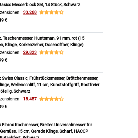
sics Messerblock Set, 14 Stück, Schwarz
zensionen:
33.268
49 €
x, Taschenmesser, Huntsman, 91 mm, rot (15
n, Klinge, Korkenzieher, Dosenöffner, Klinge)
zensionen:
29.823
99 €
x Swiss Classic, Frühstücksmesser, Brötchenmesser,
inge, Wellenschliff, 11 cm, Kunststoffgriff, Rostfreier
 6teilig, Schwarz
zensionen:
18.457
99 €
x Fibrox Kochmesser, Breites Universalmesser für
Gemüse, 15 cm, Gerade Klinge, Scharf, HACCP
 Rutschfest, Schwarz