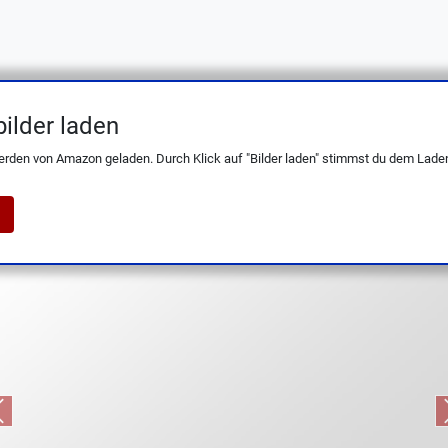
ilder laden
70004 Messer-Set, 3tlg. – Made in Germany
erden von Amazon geladen. Durch Klick auf "Bilder laden" stimmst du dem Laden
Previous