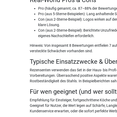
Pro (häufig genannt, ca. 87–88% der Bewertungen
Pro (aus 5-Sterne-Beispielen): Lang anhaltende S
Con (aus 2-Sterne-Beispiel): Logos wirken auf der
klare Lösung.
Con (aus 2-Sterne-Beispiel): Berichtete Unzufr
eigenes Nachschleifen erforderlich.
Hinweis: Von insgesamt 8 Bewertungen entfielen 7 auf 5
versteckte Schwächen vorhanden sind.
Typische Einsatzzwecke & Übe
Rezensenten verwenden das Set in der Haus- bis Profi-K
Vorbereitungen. Überraschend positive Aspekte waren d
Rostbeständigkeit des Stahls. In Beispielberichten s
Für wen geeignet (und wer soll
Empfehlung für Einsteiger, fortgeschrittene Köche un
Geeignet für Nutzer, die Wert legen auf Schärfe, Langl
Kundenservice erwarten, oder die sofort perfekte Wer