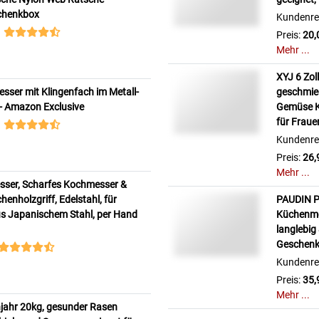
schenkbox
Kundenre
Preis:
20,
Mehr ...
XYJ 6 Zol
ser mit Klingenfach im Metall-
geschmie
r) - Amazon Exclusive
Gemüse K
für Frau
Kundenre
Preis:
26,
Mehr ...
sser, Scharfes Kochmesser &
chenholzgriff, Edelstahl, für
PAUDIN P
us Japanischem Stahl, per Hand
Küchenmes
langlebig 
Geschenki
Kundenre
Preis:
35,
Mehr ...
jahr 20kg, gesunder Rasen