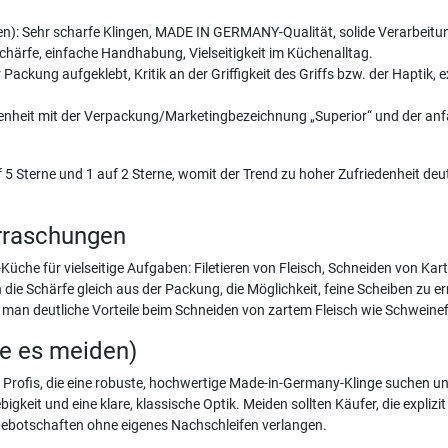
): Sehr scharfe Klingen, MADE IN GERMANY-Qualität, solide Verarbeitung,
chärfe, einfache Handhabung, Vielseitigkeit im Küchenalltag.
 Packung aufgeklebt, Kritik an der Griffigkeit des Griffs bzw. der Hapti
iedenheit mit der Verpackung/Marketingbezeichnung „Superior“ und der a
 Sterne und 1 auf 2 Sterne, womit der Trend zu hoher Zufriedenheit deutl
rraschungen
üche für vielseitige Aufgaben: Filetieren von Fleisch, Schneiden von Kar
ie Schärfe gleich aus der Packung, die Möglichkeit, feine Scheiben zu er
ah man deutliche Vorteile beim Schneiden von zartem Fleisch wie Schweine
te es meiden)
d Profis, die eine robuste, hochwertige Made-in-Germany-Klinge suchen 
ebigkeit und eine klare, klassische Optik. Meiden sollten Käufer, die expl
bebotschaften ohne eigenes Nachschleifen verlangen.