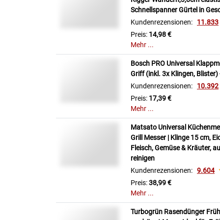
Schnellspanner Gürtel in Ge
Kundenrezensionen:
11.833
Preis:
14,98 €
Mehr ...
Bosch PRO Universal Klappmes
Griff (inkl. 3x Klingen, Bliste
Kundenrezensionen:
10.392
Preis:
17,39 €
Mehr ...
Matsato Universal Küchenme
Grill Messer | Klinge 15 cm, Ei
Fleisch, Gemüse & Kräuter, a
reinigen
Kundenrezensionen:
9.604
Preis:
38,99 €
Mehr ...
Turbogrün Rasendünger Früh