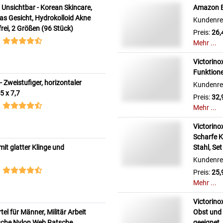
h Unsichtbar - Korean Skincare,
Amazon Ba
das Gesicht, Hydrokolloid Akne
Kundenre
frei, 2 Größen (96 Stück)
Preis:
26,
Mehr ...
Victorino
Funktione
 Zweistufiger, horizontaler
Kundenre
5 x 7,7
Preis:
32,
Mehr ...
Victorino
Scharfe Kl
t glatter Klinge und
Stahl, Set
Kundenre
Preis:
25,
Mehr ...
Victorino
l für Männer, Militär Arbeit
Obst und 
sche Nylon Web Ratsche
geeignet,