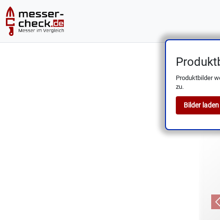
Produktb
Dick 84
Produktbilder w
zu.
Bilder laden