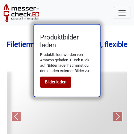
Produktbilder
Filetiermesser 20 cm – VG-10, flexible
laden
Klinge, Holzgriff
Produktbilder werden von
Amazon geladen. Durch Klick
auf "Bilder laden" stimmst du
dem Laden externer Bilder zu.
Bilder laden
Previous
Next