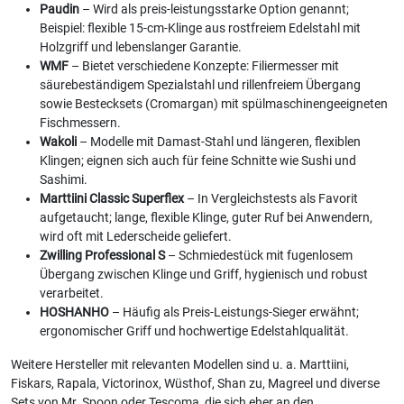
Paudin
– Wird als preis-leistungsstarke Option genannt;
Beispiel: flexible 15-cm-Klinge aus rostfreiem Edelstahl mit
Holzgriff und lebenslanger Garantie.
WMF
– Bietet verschiedene Konzepte: Filiermesser mit
säurebeständigem Spezialstahl und rillenfreiem Übergang
sowie Bestecksets (Cromargan) mit spülmaschinengeeigneten
Fischmessern.
Wakoli
– Modelle mit Damast-Stahl und längeren, flexiblen
Klingen; eignen sich auch für feine Schnitte wie Sushi und
Sashimi.
Marttiini Classic Superflex
– In Vergleichstests als Favorit
aufgetaucht; lange, flexible Klinge, guter Ruf bei Anwendern,
wird oft mit Lederscheide geliefert.
Zwilling Professional S
– Schmiedestück mit fugenlosem
Übergang zwischen Klinge und Griff, hygienisch und robust
verarbeitet.
HOSHANHO
– Häufig als Preis-Leistungs-Sieger erwähnt;
ergonomischer Griff und hochwertige Edelstahlqualität.
Weitere Hersteller mit relevanten Modellen sind u. a. Marttiini,
Fiskars, Rapala, Victorinox, Wüsthof, Shan zu, Magreel und diverse
Sets von Mr. Spoon oder Tescoma, die sich eher an den